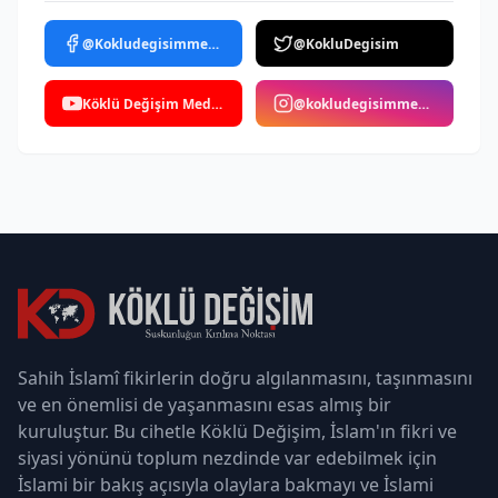
@Kokludegisimmedya
@KokluDegisim
Köklü Değişim Medya
@kokludegisimmedya
Sahih İslamî fikirlerin doğru algılanmasını, taşınmasını
ve en önemlisi de yaşanmasını esas almış bir
kuruluştur. Bu cihetle Köklü Değişim, İslam'ın fikri ve
siyasi yönünü toplum nezdinde var edebilmek için
İslami bir bakış açısıyla olaylara bakmayı ve İslami