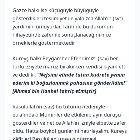
Gazze halkı ise küçüğüyle büyüğüyle
gösterdikleri teslimiyet ile yalnızca Allah’ın (svt)
yardımını umuyorlar. Tarih de bu durumun
nihayetinde zafer ile sonuçlanacağını nice
örneklerle göstermektedir.
Kureyş halkı Peygamber Efendimiz’i (sav) her
türlü eziyete maruz bırakırken kendisi kıyam etti
ve dedi ki;
“Nefsimi elinde tutan kudrete yemin
ederim ki boğazlanmak pahasına gönderildim!”
[Ahmed bin Hanbel tahriç etmiştir]
Rasulullah’ın (sav) bu tutumu nedeniyle
etrafındaki Müminler de etkilenip aynı duruşu
gösterdiler ve netice Allah’ın izniyle elbette zafer
oldu. Hatta boykot günlerini hatırlayalım. Kureyş
kâfirleri Resulullah’ı (sav) öldürmeyi