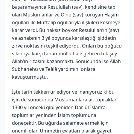
başaramayınca Resulullah (sav), kendisine tabi
olan Müslümanlar ve O’nu (sav) koruyan Haşim
oğulları ile Muttalip oğullarıyla ilişkileri kesmeye
karar verdi. Bu haksız boykot Resulullah’ın (sav)
ve ashabının 3 yıl boyunca karşılaştığı şiddetin
zirve noktasını teşkil ediyordu. Onları bu boğucu
sıkıntıya karşı tahammüllü hale getiren tek şey
Allah’ın rızasını kazanmaktı. Sonucunda ise Allah
Subhanehu ve Teâlâ yardımını onlara
kavuşturmuştu.
İşte tarih tekkerrür ediyor ve inanıyoruz ki bu
işin de sonucunda Müslümanlara ait topraklar
1300 yıl önceki gibi yeniden Dar-ül İslam’a,
toplumlar yeninden İslam toplumuna
dönecektir. Bu uğurda selamete ermek için
önemli olan Ümmetin evlatları olarak gayret