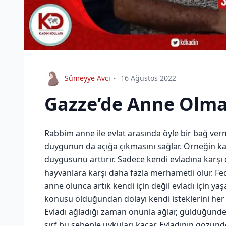
Sümeyye Avcı
16 Ağustos 2022
Gazze’de Anne Olm
Rabbim anne ile evlat arasında öyle bir bağ verm
duygunun da açığa çıkmasını sağlar. Örneğin k
duygusunu arttırır. Sadece kendi evladına karşı 
hayvanlara karşı daha fazla merhametli olur. Fe
anne olunca artık kendi için değil evladı için ya
konusu olduğundan dolayı kendi isteklerini her z
Evladı ağladığı zaman onunla ağlar, güldüğünde 
sırf bu sebeple uykuları kaçar. Evladının gözün