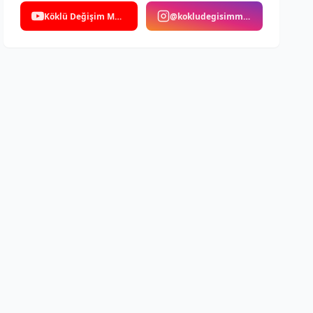
Köklü Değişim Medya
@kokludegisimmedya