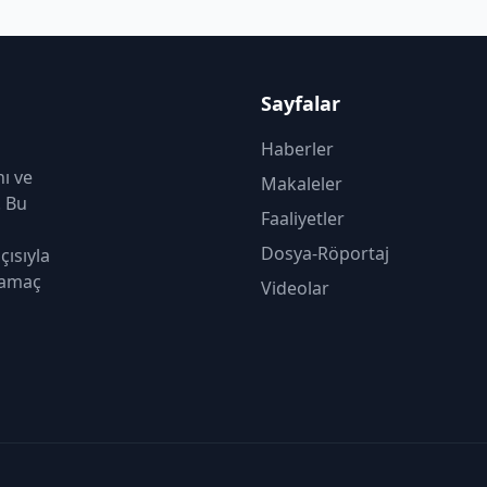
Sayfalar
Haberler
nı ve
Makaleler
. Bu
Faaliyetler
Dosya-Röportaj
çısıyla
 amaç
Videolar