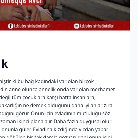
ak
iştir ki bu bağ kadındaki var olan birçok
adın anne olunca annelik onda var olan merhamet
değil tüm çocuklara karşı hatta insanlara,
dakarlığın ne demek olduğunu daha iyi anlar zira
şadığını görür. Onun için evladının mutluluğu söz
aman ikinci plana alır. Daha fazla duygusal olur.
onunla güler. Evladına kızdığında vicdan yapar,
den dökülen bir tek damla gözyaşı dahi onun içini