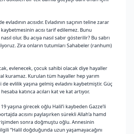
 evladının acısıdır. Evladının saçının teline zarar
 kaybetmesinin acısı tarif edilemez. Bunu
ıl olur. Bu acıya nasıl sabır gösterilir? Bu sabrı
liyoruz. Zira onların tutumları Sahabeler (ranhum)
cak, evlenecek, çocuk sahibi olacak diye hayaller
hayal kuramaz. Kurulan tüm hayaller hep yarım
i de evlilik yaşına gelmiş evladını kaybetmiştir. Güç
 hesaba katınca acıları kat ve kat artıyor.
ra 19 yaşına girecek oğlu Halil’i kaybeden Gazze’li
rtajda acısını paylaşırken sürekli Allah’a hamd
k girişimden sonra doğmuştu oğlu. Annesinin
e ilgili “Halil doğduğunda uzun yaşamayacağını