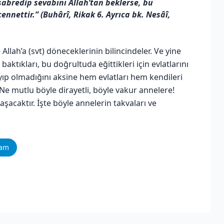
sabredip sevabını Allah’tan beklerse, bu
ennettir.” (Buhârî, Rikak 6. Ayrıca bk. Nesâî,
e Allah’a (svt) döneceklerinin bilincindeler. Ve yine
 baktıkları, bu doğrultuda eğittikleri için evlatlarını
ıp olmadığını aksine hem evlatları hem kendileri
Ne mutlu böyle dirayetli, böyle vakur annelere!
laşacaktır. İşte böyle annelerin takvaları ve
ram