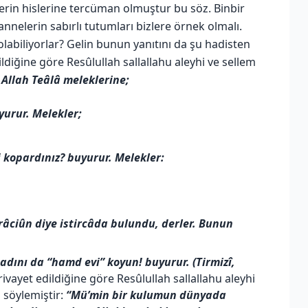
erin hislerine tercüman olmuştur bu söz. Binbir
annelerin sabırlı tutumları bizlere örnek olmalı.
olabiliyorlar? Gelin bunun yanıtını da şu hadisten
ldiğine göre Resûlullah sallallahu aleyhi ve sellem
Allah Teâlâ meleklerine;
urur. Melekler;
 kopardınız? buyurur. Melekler:
 râciûn diye istircâda bulundu, derler. Bunun
adını da “hamd evi” koyun! buyurur. (Tirmizî,
vayet edildiğine göre Resûlullah sallallahu aleyhi
 söylemiştir:
“Mü’min bir kulumun dünyada