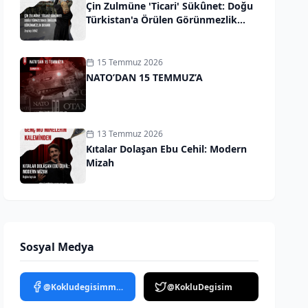
Çin Zulmüne 'Ticari' Sükûnet: Doğu
Türkistan'a Örülen Görünmezlik
Duvarı
15 Temmuz 2026
NATO’DAN 15 TEMMUZ’A
13 Temmuz 2026
Kıtalar Dolaşan Ebu Cehil: Modern
Mizah
Sosyal Medya
@Kokludegisimmedya
@KokluDegisim