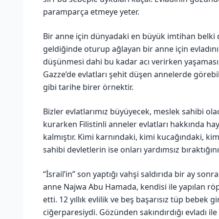
paramparça etmeye yeter.
Bir anne için dünyadaki en büyük imtihan belki de
geldiğinde oturup ağlayan bir anne için evladını
düşünmesi dahi bu kadar acı verirken yaşaması nas
Gazze’de evlatları şehit düşen annelerde görebi
gibi tarihe birer örnektir.
Bizler evlatlarımız büyüyecek, meslek sahibi ola
kurarken Filistinli anneler evlatları hakkında 
kalmıştır. Kimi karnındaki, kimi kucağındaki, kim
sahibi devletlerin ise onları yardımsız bıraktığını
“İsrail’in” son yaptığı vahşi saldırıda bir ay son
anne Najwa Abu Hamada, kendisi ile yapılan röpo
etti. 12 yıllık evlilik ve beş başarısız tüp bebe
ciğerparesiydi. Gözünden sakındırdığı evladı il