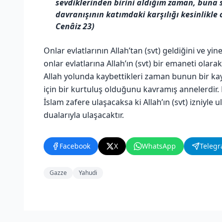
sevdiklerinden birini aldığım zaman, buna 
davranışının katımdaki karşılığı kesinlikle c
Cenâiz 23)
Onlar evlatlarının Allah’tan (svt) geldiğini ve yin
onlar evlatlarına Allah’ın (svt) bir emaneti olarak
Allah yolunda kaybettikleri zaman bunun bir kay
için bir kurtuluş olduğunu kavramış annelerdir. 
İslam zafere ulaşacaksa ki Allah’ın (svt) izniyle u
dualarıyla ulaşacaktır.
Facebook
X
WhatsApp
Teleg
Gazze
Yahudi