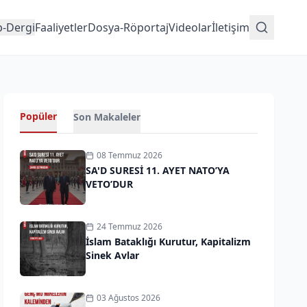
p-Dergi
Faaliyetler
Dosya-Röportaj
Videolar
İletişim
Popüler
Son Makaleler
08 Temmuz 2026
SA'D SURESİ 11. AYET NATO’YA
VETO’DUR
24 Temmuz 2026
İslam Bataklığı Kurutur, Kapitalizm
Sinek Avlar
03 Ağustos 2026