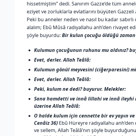
hissetmiştim” dedi. Sanırım Gazze’de tüm annel
eziyet ve zorluklarla evlatlarını büyüten Gazzeli 
Peki bu anneler neden ve nasıl bu kadar sabırlı 
alalım; Ebû Mûsâ radıyallahu anh’den rivayet edi
şöyle buyurdu:
Bir kulun çocuğu öldüğü zaman 
Kulumun çocuğunun ruhunu mu aldınız? buy
Evet, derler. Allah Teâlâ:
Kulumun gönül meyvesini (ciğerparesini) mi
Evet, derler. Allah Teâlâ:
Peki, kulum ne dedi? buyurur. Melekler:
Sana hamdetti ve innâ lillahi ve innâ ileyhi
üzerine Allah Teâlâ:
O halde kulum için cennette bir ev yapın ve 
Cenâiz 36)
Ebû Hüreyre radıyallahu anh’den ri
ve sellem, Allah Teâlâ’nın şöyle buyurduğunu