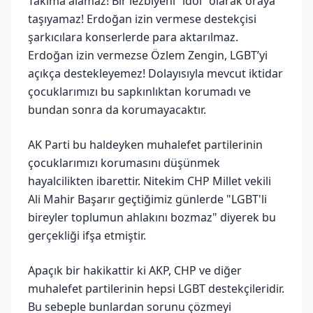
Takıma alamaz! Bir lezbiyeni “idol” olarak oraya
taşıyamaz! Erdoğan izin vermese destekçisi
şarkıcılara konserlerde para aktarılmaz.
Erdoğan izin vermezse Özlem Zengin, LGBT’yi
açıkça destekleyemez! Dolayısıyla mevcut iktidar
çocuklarımızı bu sapkınlıktan korumadı ve
bundan sonra da korumayacaktır.
AK Parti bu haldeyken muhalefet partilerinin
çocuklarımızı korumasını düşünmek
hayalcilikten ibarettir. Nitekim CHP Millet vekili
Ali Mahir Başarır geçtiğimiz günlerde "LGBT'li
bireyler toplumun ahlakını bozmaz" diyerek bu
gerçekliği ifşa etmiştir.
Apaçık bir hakikattir ki AKP, CHP ve diğer
muhalefet partilerinin hepsi LGBT destekçileridir.
Bu sebeple bunlardan sorunu çözmeyi