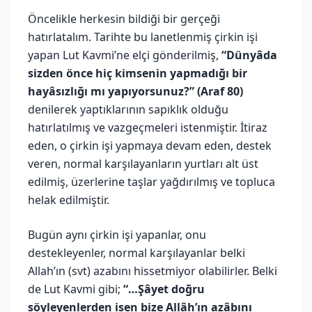
Öncelikle herkesin bildiği bir gerçeği
hatırlatalım. Tarihte bu lanetlenmiş çirkin işi
yapan Lut Kavmi’ne elçi gönderilmiş,
“Dünyâda
sizden önce hiç kimsenin yapmadığı bir
hayâsızlığı mı yapıyorsunuz?” (Araf 80)
denilerek yaptıklarının sapıklık olduğu
hatırlatılmış ve vazgeçmeleri istenmiştir. İtiraz
eden, o çirkin işi yapmaya devam eden, destek
veren, normal karşılayanların yurtları alt üst
edilmiş, üzerlerine taşlar yağdırılmış ve topluca
helak edilmiştir.
Bugün aynı çirkin işi yapanlar, onu
destekleyenler, normal karşılayanlar belki
Allah’ın (svt) azabını hissetmiyor olabilirler. Belki
de Lut Kavmi gibi;
“…Şâyet doğru
söyleyenlerden isen bize Allâh’ın azâbını