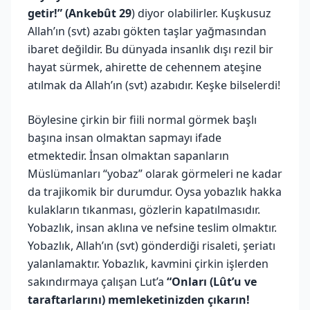
getir!” (Ankebût 29
) diyor olabilirler. Kuşkusuz
Allah’ın (svt) azabı gökten taşlar yağmasından
ibaret değildir. Bu dünyada insanlık dışı rezil bir
hayat sürmek, ahirette de cehennem ateşine
atılmak da Allah’ın (svt) azabıdır. Keşke bilselerdi!
Böylesine çirkin bir fiili normal görmek başlı
başına insan olmaktan sapmayı ifade
etmektedir. İnsan olmaktan sapanların
Müslümanları “yobaz” olarak görmeleri ne kadar
da trajikomik bir durumdur. Oysa yobazlık hakka
kulakların tıkanması, gözlerin kapatılmasıdır.
Yobazlık, insan aklına ve nefsine teslim olmaktır.
Yobazlık, Allah’ın (svt) gönderdiği risaleti, şeriatı
yalanlamaktır. Yobazlık, kavmini çirkin işlerden
sakındırmaya çalışan Lut’a
“Onları (Lût’u ve
taraftarlarını) memleketinizden çıkarın!