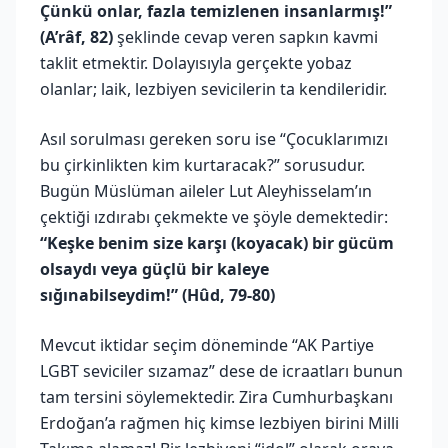
Çünkü onlar, fazla temizlenen insanlarmış!”
(A’râf, 82)
şeklinde cevap veren sapkın kavmi
taklit etmektir. Dolayısıyla gerçekte yobaz
olanlar; laik, lezbiyen sevicilerin ta kendileridir.
Asıl sorulması gereken soru ise “Çocuklarımızı
bu çirkinlikten kim kurtaracak?” sorusudur.
Bugün Müslüman aileler Lut Aleyhisselam’ın
çektiği ızdırabı çekmekte ve şöyle demektedir:
“Keşke benim size karşı (koyacak) bir gücüm
olsaydı veya güçlü bir kaleye
sığınabilseydim!” (Hûd, 79-80)
Mevcut iktidar seçim döneminde “AK Partiye
LGBT seviciler sızamaz” dese de icraatları bunun
tam tersini söylemektedir. Zira Cumhurbaşkanı
Erdoğan’a rağmen hiç kimse lezbiyen birini Milli