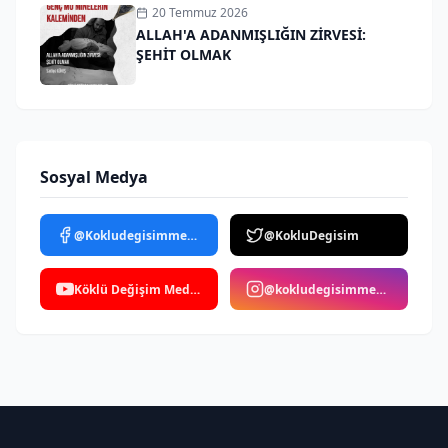
20 Temmuz 2026
ALLAH'A ADANMIŞLIĞIN ZİRVESİ:
ŞEHİT OLMAK
Sosyal Medya
@Kokludegisimmedya
@KokluDegisim
Köklü Değişim Medya
@kokludegisimmedya