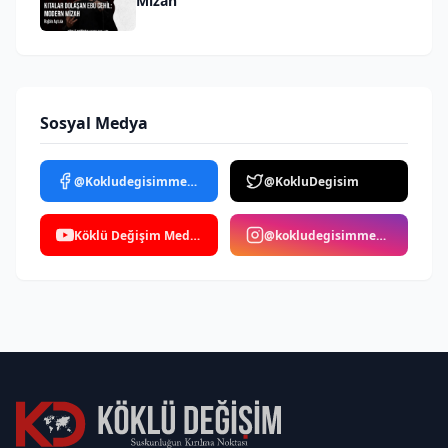
Mizah
Sosyal Medya
@Kokludegisimmedya
@KokluDegisim
Köklü Değişim Medya
@kokludegisimmedya