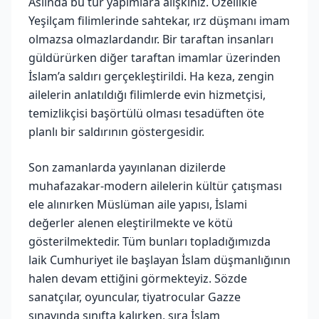
Aslında bu tür yapımlara alışkınız. Özellikle
Yeşilçam filimlerinde sahtekar, ırz düşmanı imam
olmazsa olmazlardandır. Bir taraftan insanları
güldürürken diğer taraftan imamlar üzerinden
İslam’a saldırı gerçekleştirildi. Ha keza, zengin
ailelerin anlatıldığı filimlerde evin hizmetçisi,
temizlikçisi başörtülü olması tesadüften öte
planlı bir saldırının göstergesidir.
Son zamanlarda yayınlanan dizilerde
muhafazakar-modern ailelerin kültür çatışması
ele alınırken Müslüman aile yapısı, İslami
değerler alenen eleştirilmekte ve kötü
gösterilmektedir. Tüm bunları topladığımızda
laik Cumhuriyet ile başlayan İslam düşmanlığının
halen devam ettiğini görmekteyiz. Sözde
sanatçılar, oyuncular, tiyatrocular Gazze
sınavında sınıfta kalırken, sıra İslam