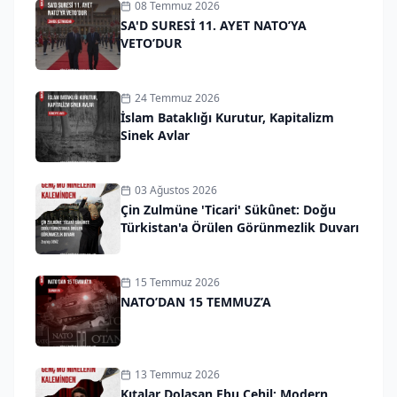
08 Temmuz 2026
SA'D SURESİ 11. AYET NATO’YA
VETO’DUR
24 Temmuz 2026
İslam Bataklığı Kurutur, Kapitalizm
Sinek Avlar
03 Ağustos 2026
Çin Zulmüne 'Ticari' Sükûnet: Doğu
Türkistan'a Örülen Görünmezlik Duvarı
15 Temmuz 2026
NATO’DAN 15 TEMMUZ’A
13 Temmuz 2026
Kıtalar Dolaşan Ebu Cehil: Modern