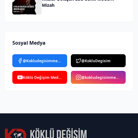
Mizah
Sosyal Medya
@Kokludegisimmedya
@KokluDegisim
Köklü Değişim Medya
@kokludegisimmedya