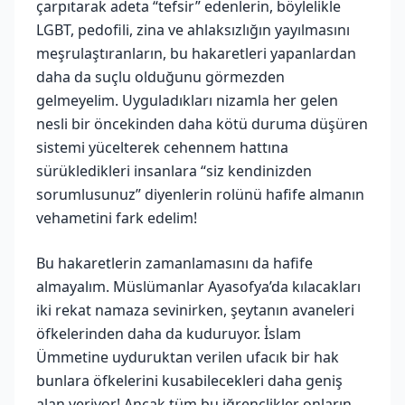
çarpıtarak adeta “tefsir” edenlerin, böylelikle
LGBT, pedofili, zina ve ahlaksızlığın yayılmasını
meşrulaştıranların, bu hakaretleri yapanlardan
daha da suçlu olduğunu görmezden
gelmeyelim. Uyguladıkları nizamla her gelen
nesli bir öncekinden daha kötü duruma düşüren
sistemi yücelterek cehennem hattına
sürükledikleri insanlara “siz kendinizden
sorumlusunuz” diyenlerin rolünü hafife almanın
vehametini fark edelim!
Bu hakaretlerin zamanlamasını da hafife
almayalım. Müslümanlar Ayasofya’da kılacakları
iki rekat namaza sevinirken, şeytanın avaneleri
öfkelerinden daha da kuduruyor. İslam
Ümmetine uyduruktan verilen ufacık bir hak
bunlara öfkelerini kusabilecekleri daha geniş
alan veriyor! Ancak tüm bu iğrençlikler onların