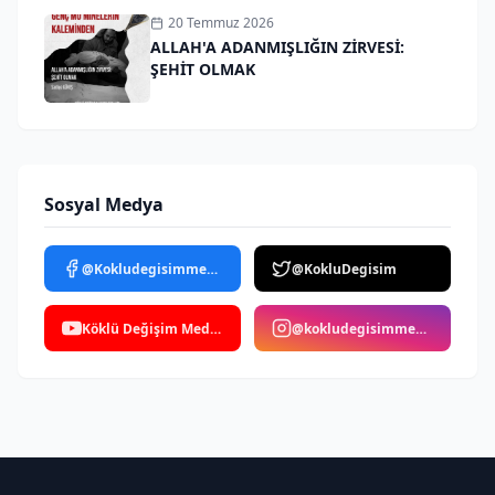
20 Temmuz 2026
ALLAH'A ADANMIŞLIĞIN ZİRVESİ:
ŞEHİT OLMAK
Sosyal Medya
@Kokludegisimmedya
@KokluDegisim
Köklü Değişim Medya
@kokludegisimmedya