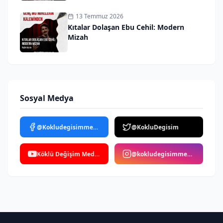
13 Temmuz 2026
Kıtalar Dolaşan Ebu Cehil: Modern
Mizah
Sosyal Medya
@Kokludegisimmedya
@KokluDegisim
Köklü Değişim Medya
@kokludegisimmedya