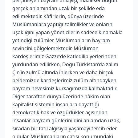
perçinleyen bayram anlayışı, maalesef bugün
gerçek anlamından uzak bir şekilde eda
edilmektedir. Kâfirlerin, dünya üzerinde
Müslümanlara yaptığı zalimlikler ve onların
uşaklığını yapan yöneticilerin sadece kınamakla
yetindiği zulümler Müslümanların bayram
sevincini gölgelemektedir. Müslüman
kardeşlerimiz Gazze’de katledilip yerlerinden
yurdundan edilirken, Doğu Türkistan’da zalim
Çin’in zulmü altında inlerken ve daha birçok
beldemizde kardeşlerimiz zulüm altındayken
bayram hevesimiz kursağımızda kalmaktadır.
Diğer taraftan dünya üzerinde hâkim olan
kapitalist sistemin insanlara dayattığı
demokratik hak ve özgürlükler açısından
insanlar bayram günlerini dini anlamdan uzak,
sıradan bir tatil algısıyla yaşamayı tercih eder
oldular. Müslümanların çatısı konumundaki