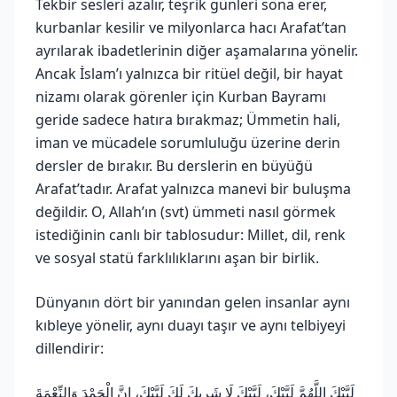
Tekbir sesleri azalır, teşrik günleri sona erer,
kurbanlar kesilir ve milyonlarca hacı Arafat’tan
ayrılarak ibadetlerinin diğer aşamalarına yönelir.
Ancak İslam’ı yalnızca bir ritüel değil, bir hayat
nizamı olarak görenler için Kurban Bayramı
geride sadece hatıra bırakmaz; Ümmetin hali,
iman ve mücadele sorumluluğu üzerine derin
dersler de bırakır. Bu derslerin en büyüğü
Arafat’tadır. Arafat yalnızca manevi bir buluşma
değildir. O, Allah’ın (svt) ümmeti nasıl görmek
istediğinin canlı bir tablosudur: Millet, dil, renk
ve sosyal statü farklılıklarını aşan bir birlik.
Dünyanın dört bir yanından gelen insanlar aynı
kıbleye yönelir, aynı duayı taşır ve aynı telbiyeyi
dillendirir:
لَبَّيْكَ اللَّهُمَّ لَبَّيْكَ، لَبَّيْكَ لَا شَرِيكَ لَكَ لَبَّيْكَ، إِنَّ الْحَمْدَ وَالنِّعْمَةَ