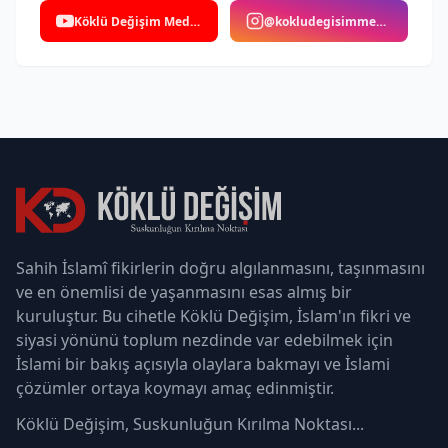
Köklü Değişim Medya
@kokludegisimmedya
Sahih İslamî fikirlerin doğru algılanmasını, taşınmasını
ve en önemlisi de yaşanmasını esas almış bir
kuruluştur. Bu cihetle Köklü Değişim, İslam'ın fikri ve
siyasi yönünü toplum nezdinde var edebilmek için
İslami bir bakış açısıyla olaylara bakmayı ve İslami
çözümler ortaya koymayı amaç edinmiştir.
Köklü Değişim, Suskunluğun Kırılma Noktası...