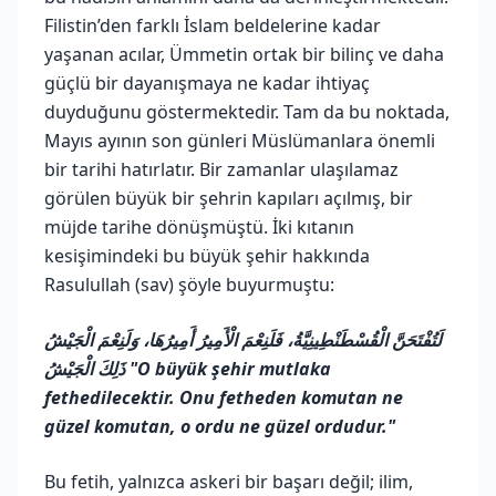
Filistin’den farklı İslam beldelerine kadar
yaşanan acılar, Ümmetin ortak bir bilinç ve daha
güçlü bir dayanışmaya ne kadar ihtiyaç
duyduğunu göstermektedir. Tam da bu noktada,
Mayıs ayının son günleri Müslümanlara önemli
bir tarihi hatırlatır. Bir zamanlar ulaşılamaz
görülen büyük bir şehrin kapıları açılmış, bir
müjde tarihe dönüşmüştü. İki kıtanın
kesişimindeki bu büyük şehir hakkında
Rasulullah (sav) şöyle buyurmuştu:
لَتُفْتَحَنَّ الْقُسْطَنْطِينِيَّةُ، فَلَنِعْمَ الْأَمِيرُ أَمِيرُهَا، وَلَنِعْمَ الْجَيْشُ
ذَلِكَ الْجَيْشُ
"O büyük şehir mutlaka
fethedilecektir. Onu fetheden komutan ne
güzel komutan, o ordu ne güzel ordudur."
Bu fetih, yalnızca askeri bir başarı değil; ilim,