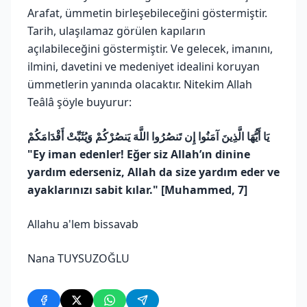
Arafat, ümmetin birleşebileceğini göstermiştir.
Tarih, ulaşılamaz görülen kapıların
açılabileceğini göstermiştir. Ve gelecek, imanını,
ilmini, davetini ve medeniyet idealini koruyan
ümmetlerin yanında olacaktır. Nitekim Allah
Teâlâ şöyle buyurur:
يَا أَيُّهَا الَّذِينَ آمَنُوا إِن تَنصُرُوا اللَّهَ يَنصُرْكُمْ وَيُثَبِّتْ أَقْدَامَكُمْ
"Ey iman edenler! Eğer siz Allah’ın dinine
yardım ederseniz, Allah da size yardım eder ve
ayaklarınızı sabit kılar." [Muhammed, 7]
Allahu a'lem bissavab
Nana TUYSUZOĞLU