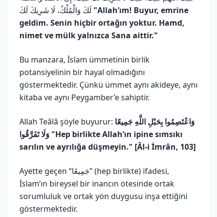
لَكَ وَالْمُلْكُ، لَا شَرِيكَ لَكَ
"Allah’ım! Buyur, emrine
geldim. Senin hiçbir ortağın yoktur. Hamd,
nimet ve mülk yalnızca Sana aittir."
Bu manzara, İslam ümmetinin birlik
potansiyelinin bir hayal olmadığını
göstermektedir. Çünkü ümmet aynı akideye, aynı
kitaba ve aynı Peygamber’e sahiptir.
Allah Teâlâ şöyle buyurur:
وَاعْتَصِمُوا بِحَبْلِ اللَّهِ جَمِيعًا
وَلَا تَفَرَّقُوا
"Hep birlikte Allah’ın ipine sımsıkı
sarılın ve ayrılığa düşmeyin." [Âl-i İmrân, 103]
Ayette geçen “جَمِيعًا” (hep birlikte) ifadesi,
İslam’ın bireysel bir inancın ötesinde ortak
sorumluluk ve ortak yön duygusu inşa ettiğini
göstermektedir.