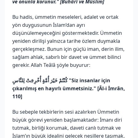
ve onunla korunur." [Buhârî ve Müslim]
Bu hadis, ümmetin meseleleri, adalet ve ortak
yön duygusunun İslam’dan ayrı
düşünülemeyeceğini göstermektedir. Ümmetin
yeniden dirilişi yalnızca tarihe özlem duymakla
gerçekleşmez. Bunun için güçlü iman, derin ilim,
sağlam ahlak, sabırlı bir davet ve ümmet bilinci
gerekir. Allah Teâlâ şöyle buyurur:
كُنْتُمْ خَيْرَ أُمَّةٍ أُخْرِجَتْ لِلنَّاسِ
"Siz insanlar için
çıkarılmış en hayırlı ümmetsiniz." [Âl-i İmrân,
110]
Bu sebeple tekbirlerin sesi azalırken Ümmetin
büyük görevi yeniden başlamaktadır: İmanı diri
tutmak, birliği korumak, daveti canlı tutmak ve
İslam’ın büyük idealini gelecek nesillere taşımak.