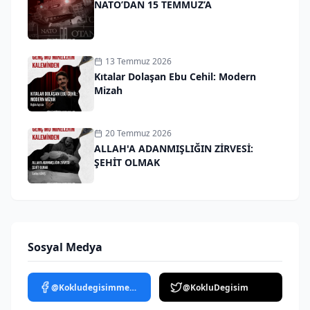
NATO’DAN 15 TEMMUZ’A
13 Temmuz 2026
Kıtalar Dolaşan Ebu Cehil: Modern
Mizah
20 Temmuz 2026
ALLAH'A ADANMIŞLIĞIN ZİRVESİ:
ŞEHİT OLMAK
Sosyal Medya
@Kokludegisimmedya
@KokluDegisim