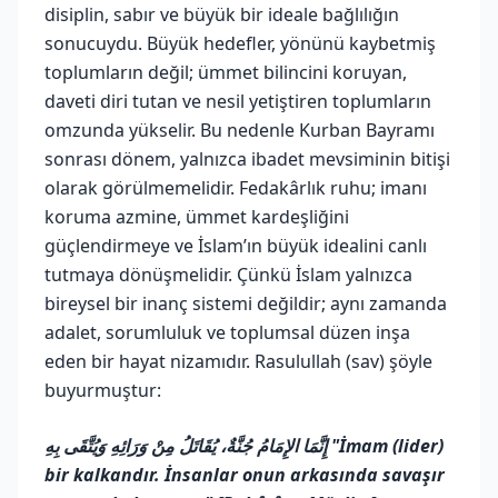
disiplin, sabır ve büyük bir ideale bağlılığın
sonucuydu. Büyük hedefler, yönünü kaybetmiş
toplumların değil; ümmet bilincini koruyan,
daveti diri tutan ve nesil yetiştiren toplumların
omzunda yükselir. Bu nedenle Kurban Bayramı
sonrası dönem, yalnızca ibadet mevsiminin bitişi
olarak görülmemelidir. Fedakârlık ruhu; imanı
koruma azmine, ümmet kardeşliğini
güçlendirmeye ve İslam’ın büyük idealini canlı
tutmaya dönüşmelidir. Çünkü İslam yalnızca
bireysel bir inanç sistemi değildir; aynı zamanda
adalet, sorumluluk ve toplumsal düzen inşa
eden bir hayat nizamıdır. Rasulullah (sav) şöyle
buyurmuştur:
إِنَّمَا الإِمَامُ جُنَّةٌ، يُقَاتَلُ مِنْ وَرَائِهِ وَيُتَّقَى بِهِ
"İmam (lider)
bir kalkandır. İnsanlar onun arkasında savaşır