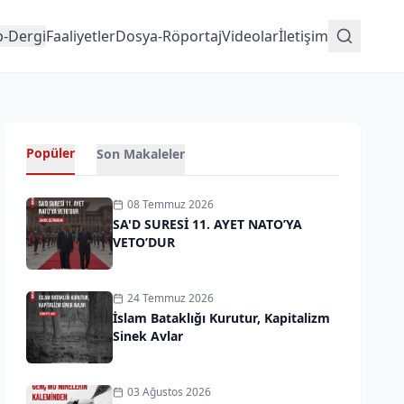
p-Dergi
Faaliyetler
Dosya-Röportaj
Videolar
İletişim
Popüler
Son Makaleler
08 Temmuz 2026
SA'D SURESİ 11. AYET NATO’YA
VETO’DUR
24 Temmuz 2026
İslam Bataklığı Kurutur, Kapitalizm
Sinek Avlar
03 Ağustos 2026