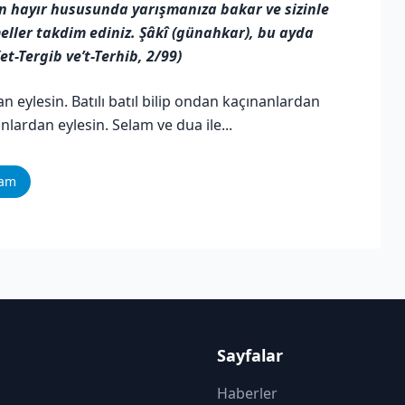
zin hayır hususunda yarışmanıza bakar ve sizinle
meller takdim ediniz. Şâkî (günahkar), bu ayda
t-Tergib ve’t-Terhib, 2/99)
n eylesin. Batılı batıl bilip ondan kaçınanlardan
lardan eylesin. Selam ve dua ile...
ram
Sayfalar
Haberler