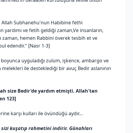
ammed'in defaaten kurtuluşuna vesile olsun
da Allah Subhanehu'nun Habibine fethi
’ın yardımı ve fetih geldiği zaman,Ve insanların,
ün zaman, hemen Rabbini överek tesbih et ve
ul edendir." [Nasr 1-3]
l boyunca uyguladığı zulüm, işkence, ambargo ve
melekleri ile desteklediği bir avuç Bedir aslanının
ah size Bedir'de yardım etmişti. Allah'tan
ran 123]
rine karşı kulları ile övündüğü aydır...
sizi kuşatıp rahmetini indirir. Günahları