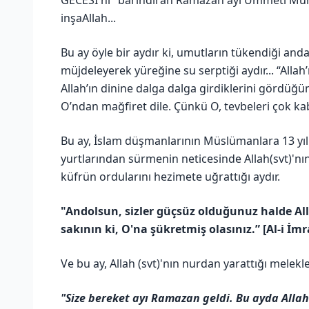
GECESİ'ni" barındıran Ramazan ayı Ümmeti Muh
inşaAllah...
Bu ay öyle bir aydır ki, umutların tükendiği an
müjdeleyerek yüreğine su serptiği aydır... “Allah
Allah’ın dinine dalga dalga girdiklerini gördüğ
O’ndan mağfiret dile. Çünkü O, tevbeleri çok kab
Bu ay, İslam düşmanlarının Müslümanlara 13 yı
yurtlarından sürmenin neticesinde Allah(svt)'nın 
küfrün ordularını hezimete uğrattığı aydır.
"Andolsun, sizler güçsüz olduğunuz halde All
sakının ki, O'na şükretmiş olasınız.” [Al-i İm
Ve bu ay, Allah (svt)'nın nurdan yarattığı melekle
"Size bereket ayı Ramazan geldi. Bu ayda Allah 