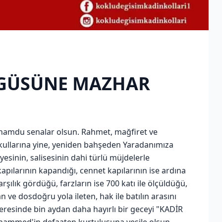
ÖVGÜSÜNE MAZHAR
 hamdu senalar olsun. Rahmet, mağfiret ve
ullarına yine, yeniden bahşeden Yaradanımıza
yesinin, salisesinin dahi türlü müjdelerle
apılarının kapandığı, cennet kapılarının ise ardına
rşılık gördüğü, farzların ise 700 katı ile ölçüldüğü,
n ve dosdoğru yola ileten, hak ile batılın arasını
 içeresinde bin aydan daha hayırlı bir geceyi "KADİR