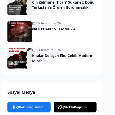
Çin Zulmüne 'Ticari' Sükûnet: Doğu
Türkistan'a Örülen Görünmezlik
Duvarı
15 Temmuz 2026
NATO’DAN 15 TEMMUZ’A
13 Temmuz 2026
Kıtalar Dolaşan Ebu Cehil: Modern
Mizah
Sosyal Medya
@Kokludegisimmedya
@KokluDegisim