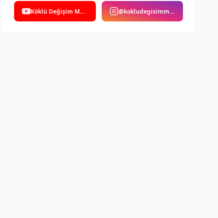
Köklü Değişim Medya
@kokludegisimmedya