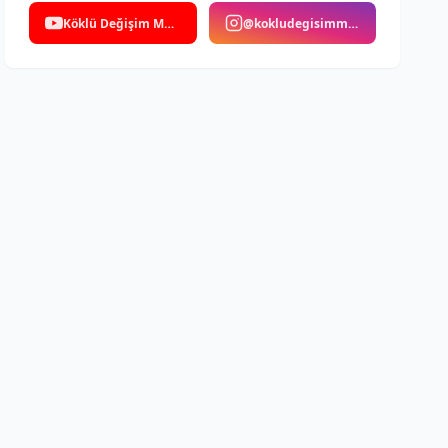
Köklü Değişim Medya
@kokludegisimmedya