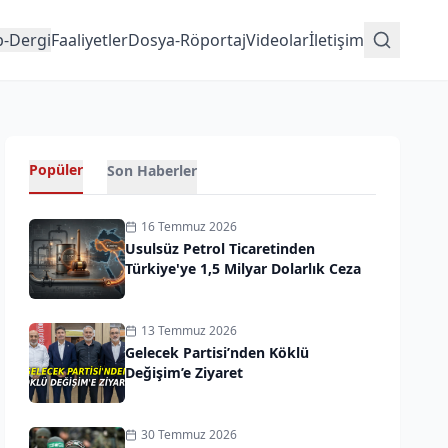
p-Dergi
Faaliyetler
Dosya-Röportaj
Videolar
İletişim
Popüler
Son Haberler
16 Temmuz 2026
Usulsüz Petrol Ticaretinden
Türkiye'ye 1,5 Milyar Dolarlık Ceza
13 Temmuz 2026
Gelecek Partisi’nden Köklü
Değişim’e Ziyaret
30 Temmuz 2026