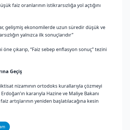
ük faiz oranlarının istikrarsızlığa yol açtığını
r, gelişmiş ekonomilerde uzun süredir düşük ve
rsızlığın yalnızca ilk sonuçlarıdır”
öne çıkarıp, “Faiz sebep enflasyon sonuç” tezini
rına Geçiş
iktisat nizamının ortodoks kurallarıyla çözmeyi
rdoğan’ın kararıyla Hazine ve Maliye Bakanı
faiz artışlarının yeniden başlatılacağına kesin
ram