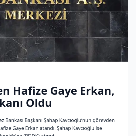
en Hafize Gaye Erkan,
kanı Oldu
ez Bankası Başkanı Şahap Kavcıoğlu’nun görevden
afize Gaye Erkan atandı. Şahap Kavcıoğlu ise
anlığı'na (BDDK) atandı.