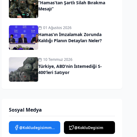
“Hamas’tan Şartlı Silah Bırakma
Mesajı”
01 Ağustos 2026
Hamas’ın İmzalamak Zorunda
Kaldığı Planın Detayları Neler?
10 Temmuz 2026
Türkiye, ABD’nin İstemediği S-
400’leri Satıyor
Sosyal Medya
@Kokludegisimmedya
@KokluDegisim