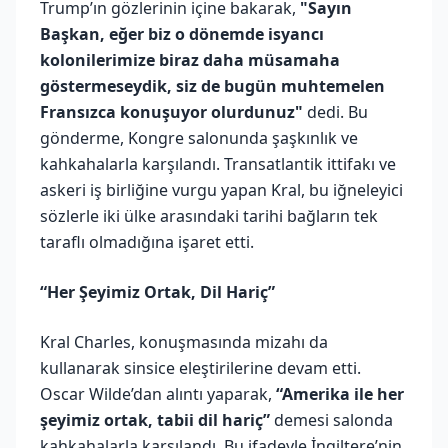
Trump’ın gözlerinin içine bakarak,
"Sayın
Başkan, eğer biz o dönemde isyancı
kolonilerimize biraz daha müsamaha
göstermeseydik, siz de bugün muhtemelen
Fransızca konuşuyor olurdunuz"
dedi. Bu
gönderme, Kongre salonunda şaşkınlık ve
kahkahalarla karşılandı. Transatlantik ittifakı ve
askeri iş birliğine vurgu yapan Kral, bu iğneleyici
sözlerle iki ülke arasındaki tarihi bağların tek
taraflı olmadığına işaret etti.
“Her Şeyimiz Ortak, Dil Hariç”
Kral Charles, konuşmasında mizahı da
kullanarak sinsice eleştirilerine devam etti.
Oscar Wilde’dan alıntı yaparak,
“Amerika ile her
şeyimiz ortak, tabii dil hariç”
demesi salonda
kahkahalarla karşılandı. Bu ifadeyle İngiltere’nin