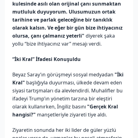
kulesinde asılı olan orijinal çanı sunmaktan
mutluluk duyuyorum. Ulusumuzun ortak
tarihine ve parlak geleceğine bir tanıklık
olarak kalsın. Ve eğer bir gün bize ihtiyacınız
olursa, çanı çalmanız yeterli"
diyerek şaka
yollu “bize ihtiyacınız var” mesajı verdi.
“İki Kral” İfadesi Konuşuldu
Beyaz Saray’ın görüşmeyi sosyal medyadan
"İki
Kral"
başlığıyla duyurması, ülkede devam eden
siyasi tartışmaları da alevlendirdi. Muhalifler bu
ifadeyi Trump’ın yönetim tarzına bir eleştiri
olarak kullanırken, İngiliz basını
"Gerçek Kral
hangisi?"
manşetleriyle ziyareti tiye aldı.
Ziyaretin sonunda her iki lider de güler yüzlü
pozlar verse de, uzmanlar bu neşeli atmosferin