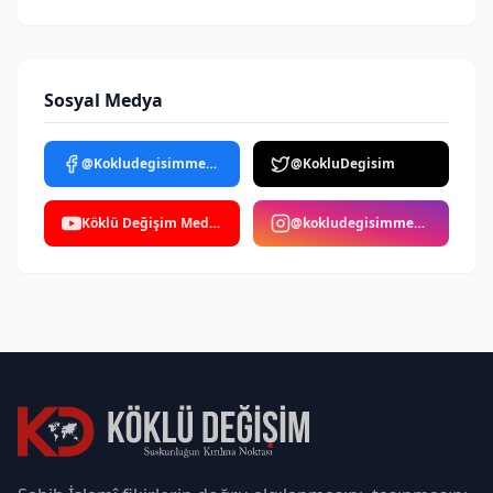
Sosyal Medya
@Kokludegisimmedya
@KokluDegisim
Köklü Değişim Medya
@kokludegisimmedya