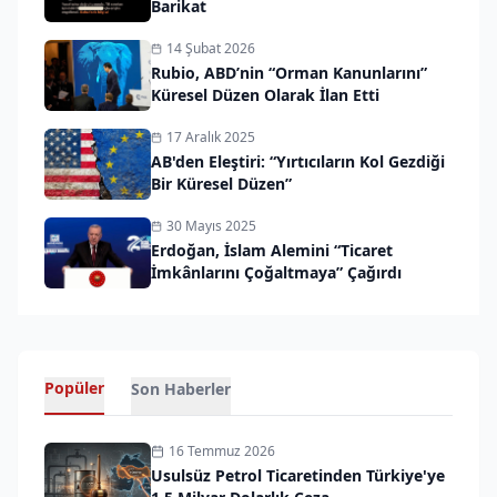
Barikat
14 Şubat 2026
Rubio, ABD’nin “Orman Kanunlarını”
Küresel Düzen Olarak İlan Etti
17 Aralık 2025
AB'den Eleştiri: “Yırtıcıların Kol Gezdiği
Bir Küresel Düzen”
30 Mayıs 2025
Erdoğan, İslam Alemini “Ticaret
İmkânlarını Çoğaltmaya” Çağırdı
Popüler
Son Haberler
16 Temmuz 2026
Usulsüz Petrol Ticaretinden Türkiye'ye