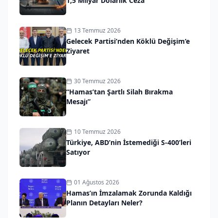
1,5 Milyar Dolarlık Ceza
13 Temmuz 2026
Gelecek Partisi’nden Köklü Değişim’e
Ziyaret
30 Temmuz 2026
“Hamas’tan Şartlı Silah Bırakma
Mesajı”
10 Temmuz 2026
Türkiye, ABD’nin İstemediği S-400’leri
Satıyor
01 Ağustos 2026
Hamas’ın İmzalamak Zorunda Kaldığı
Planın Detayları Neler?