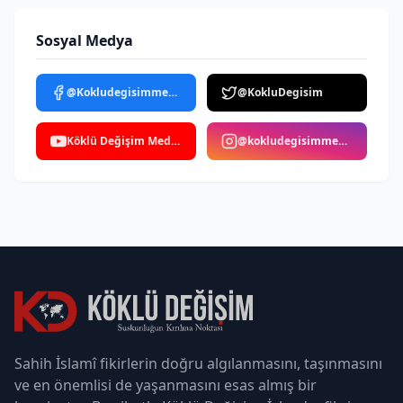
Sosyal Medya
@Kokludegisimmedya
@KokluDegisim
Köklü Değişim Medya
@kokludegisimmedya
Sahih İslamî fikirlerin doğru algılanmasını, taşınmasını
ve en önemlisi de yaşanmasını esas almış bir