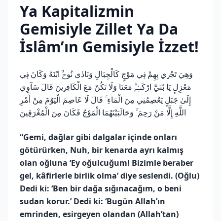
Ya Kapitalizmin
Gemisiyle Zillet Ya Da
İslâm’ın Gemisiyle İzzet!
وَهِيَ تَجْر۪ي بِهِمْ ف۪ي مَوْجٍ كَالْجِبَالِ وَنَادٰى نُوحٌۨ ابْنَهُ وَكَانَ ف۪ي
مَعْزِلٍ يَا بُنَيَّ ارْكَبْۭۗ مَعَنَا وَلَا تَكُنْ مَعَ الْكَافِر۪ينَ قَالَ سَآوِي
إِلَىٰ جَبَلٍ يَعْصِمُنِي مِنَ الْمَاءِ ۚ قَالَ لَا عَاصِمَ الْيَوْمَ مِنْ أَمْرِ
اللَّهِ إِلَّا مَنْ رَحِمَ ۚ وَحَالَبَيْنَهُمَا الْمَوْجُ فَكَانَ مِنَ الْمُغْرَقِينَ
“Gemi, dağlar gibi dalgalar içinde onları
götürürken, Nuh, bir kenarda ayrı kalmış
olan oğluna ‘Ey oğulcuğum! Bizimle beraber
gel, kâfirlerle birlik olma’ diye seslendi. (Oğlu)
Dedi ki: ‘Ben bir dağa sığınacağım, o beni
sudan korur.’ Dedi ki: ‘Bugün Allah’ın
emrinden, esirgeyen olandan (Allah’tan)