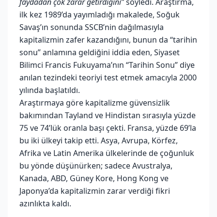
faydadan çok zarar getirdiğini”
söyledi. Araştırma,
ilk kez 1989’da yayımladığı makalede, Soğuk
Savaş’ın sonunda SSCB’nin dağılmasıyla
kapitalizmin zafer kazandığını, bunun da “tarihin
sonu” anlamına geldiğini iddia eden, Siyaset
Bilimci Francis Fukuyama’nın “Tarihin Sonu” diye
anılan tezindeki teoriyi test etmek amacıyla 2000
yılında başlatıldı.
Araştırmaya göre kapitalizme güvensizlik
bakımından Tayland ve Hindistan sırasıyla yüzde
75 ve 74’lük oranla başı çekti. Fransa, yüzde 69’la
bu iki ülkeyi takip etti. Asya, Avrupa, Körfez,
Afrika ve Latin Amerika ülkelerinde de çoğunluk
bu yönde düşünürken; sadece Avustralya,
Kanada, ABD, Güney Kore, Hong Kong ve
Japonya’da kapitalizmin zarar verdiği fikri
azınlıkta kaldı.