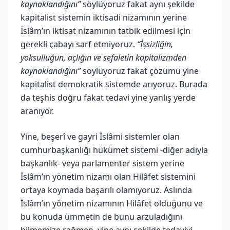
kaynaklandığını”
söylüyoruz fakat aynı şekilde
kapitalist sistemin iktisadi nizamının yerine
İslâm’ın iktisat nizamının tatbik edilmesi için
gerekli çabayı sarf etmiyoruz.
“İşsizliğin,
yoksulluğun, açlığın ve sefaletin kapitalizmden
kaynaklandığını”
söylüyoruz fakat çözümü yine
kapitalist demokratik sistemde arıyoruz. Burada
da teşhis doğru fakat tedavi yine yanlış yerde
aranıyor.
Yine, beşerî ve gayri İslâmi sistemler olan
cumhurbaşkanlığı hükümet sistemi -diğer adıyla
başkanlık- veya parlamenter sistem yerine
İslâm’ın yönetim nizamı olan Hilâfet sistemini
ortaya koymada başarılı olamıyoruz. Aslında
İslâm’ın yönetim nizamının Hilâfet olduğunu ve
bu konuda ümmetin de bunu arzuladığını
bilmemize rağmen, yine aynı şekilde tedaviyi