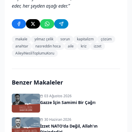
eder, her şeyden aşağı eder.”
makale
yılmaz çelik
sorun
kapitalizm
çözüm
anahtar
nasreddin hoca
aile
kriz
izzet
AileyiNesliToplumuKoru
Benzer Makaleler
03 Ağustos 2026
Gazze İçin Samimi Bir Çağrı
30 Haziran 2026
İzzet NATO'da Değil, Allah'ın
Dinindedir!