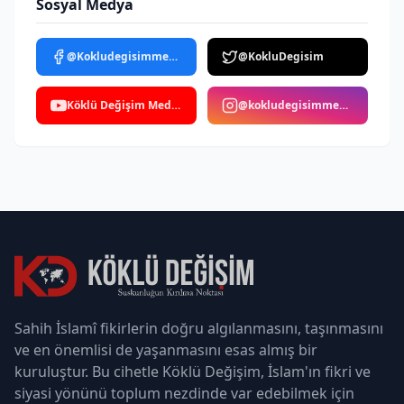
Sosyal Medya
@Kokludegisimmedya
@KokluDegisim
Köklü Değişim Medya
@kokludegisimmedya
Sahih İslamî fikirlerin doğru algılanmasını, taşınmasını
ve en önemlisi de yaşanmasını esas almış bir
kuruluştur. Bu cihetle Köklü Değişim, İslam'ın fikri ve
siyasi yönünü toplum nezdinde var edebilmek için