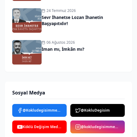
24 Temmuz 2026
Sevr İhanetse Lozan İhanetin
Başyapıtıdır!
06 Ağustos 2026
İman mı, İmkân mı?
Sosyal Medya
@Kokludegisimmedya
@KokluDegisim
Köklü Değişim Medya
@kokludegisimmedya