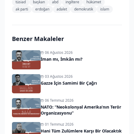
tüsiad
başkan
abd
ingiltere
hükümet
ak parti
erdoğan
adalet
demokratik
islam
Benzer Makaleler
06 Ağustos 2026
İman mı, İmkân mı?
03 Ağustos 2026
Gazze İçin Samimi Bir Çağrı
06 Temmuz 2026
NATO: “Neokolonyal Amerika’nın Terör
Organizasyonu”
01 Temmuz 2026
Hani Tüm Zulümlere Karşı Bir Olacaktık