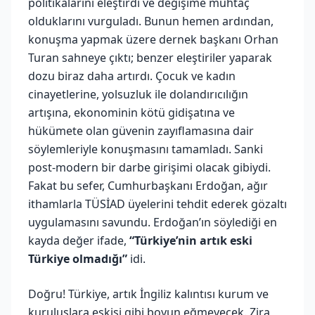
politikalarını eleştirdi ve değişime muhtaç
olduklarını vurguladı. Bunun hemen ardından,
konuşma yapmak üzere dernek başkanı Orhan
Turan sahneye çıktı; benzer eleştiriler yaparak
dozu biraz daha artırdı. Çocuk ve kadın
cinayetlerine, yolsuzluk ile dolandırıcılığın
artışına, ekonominin kötü gidişatına ve
hükümete olan güvenin zayıflamasına dair
söylemleriyle konuşmasını tamamladı. Sanki
post-modern bir darbe girişimi olacak gibiydi.
Fakat bu sefer, Cumhurbaşkanı Erdoğan, ağır
ithamlarla TÜSİAD üyelerini tehdit ederek gözaltı
uygulamasını savundu. Erdoğan’ın söylediği en
kayda değer ifade,
“Türkiye’nin artık eski
Türkiye olmadığı”
idi.
Doğru! Türkiye, artık İngiliz kalıntısı kurum ve
kuruluşlara eskisi gibi boyun eğmeyecek. Zira