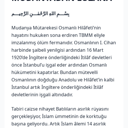
بِسْـــمِ اللهِ الرَّحْمٰـــنِ الرَّحِيـــم
Mudanya Mütarekesi Osmanlı Hilâfeti’nin
hayatını hukuken sona erdiren TBMM eliyle
imzalanmış ölüm fermanıdır. Osmanlının I. Cihan
harbinde şaibeli yenilgisi ardından 16 Mart
1920’de İngiltere önderliğindeki İtilâf devletleri
önce İstanbul’u işgal eder ardından Osmanlı
hükümetini kapatırlar. Bundan mütevelli
Osmanlının doğduğu Anadolu ve Hilâfet’in kalbi
İstanbul artık İngiltere önderliğindeki İtilâf
devletlerinin işgali altındadır.
Tabiri caizse nihayet Batılıların asırlık rüyasını
gerçekleşiyor, İslam ümmetinin de korktuğu
başına geliyordu. Artık İslam âlemi 14 asırlık