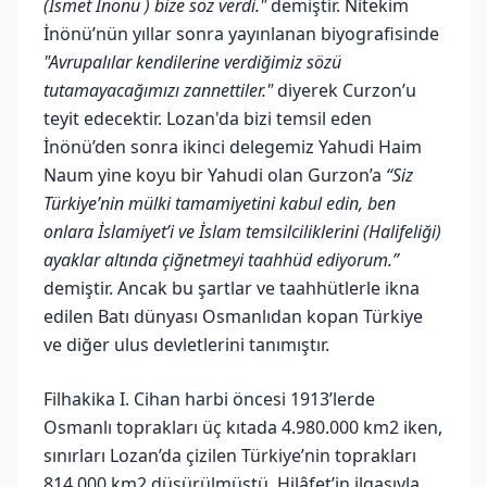
(İsmet İnönü ) bize söz verdi."
demiştir. Nitekim
İnönü’nün yıllar sonra yayınlanan biyografisinde
"Avrupalılar kendilerine verdiğimiz sözü
tutamayacağımızı zannettiler."
diyerek Curzon’u
teyit edecektir. Lozan'da bizi temsil eden
İnönü’den sonra ikinci delegemiz Yahudi Haim
Naum yine koyu bir Yahudi olan Gurzon’a
“Siz
Türkiye’nin mülki tamamiyetini kabul edin, ben
onlara İslamiyet’i ve İslam temsilciliklerini (Halifeliği)
ayaklar altında çiğnetmeyi taahhüd ediyorum.”
demiştir. Ancak bu şartlar ve taahhütlerle ikna
edilen Batı dünyası Osmanlıdan kopan Türkiye
ve diğer ulus devletlerini tanımıştır.
Filhakika I. Cihan harbi öncesi 1913’lerde
Osmanlı toprakları üç kıtada 4.980.000 km2 iken,
sınırları Lozan’da çizilen Türkiye’nin toprakları
814 000 km2 düşürülmüştü. Hilâfet’in ilgasıyla