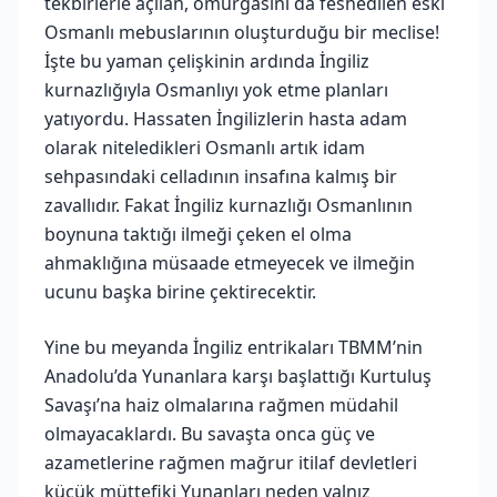
tekbirlerle açılan, omurgasını da feshedilen eski
Osmanlı mebuslarının oluşturduğu bir meclise!
İşte bu yaman çelişkinin ardında İngiliz
kurnazlığıyla Osmanlıyı yok etme planları
yatıyordu. Hassaten İngilizlerin hasta adam
olarak niteledikleri Osmanlı artık idam
sehpasındaki celladının insafına kalmış bir
zavallıdır. Fakat İngiliz kurnazlığı Osmanlının
boynuna taktığı ilmeği çeken el olma
ahmaklığına müsaade etmeyecek ve ilmeğin
ucunu başka birine çektirecektir.
Yine bu meyanda İngiliz entrikaları TBMM’nin
Anadolu’da Yunanlara karşı başlattığı Kurtuluş
Savaşı’na haiz olmalarına rağmen müdahil
olmayacaklardı. Bu savaşta onca güç ve
azametlerine rağmen mağrur itilaf devletleri
küçük müttefiki Yunanları neden yalnız