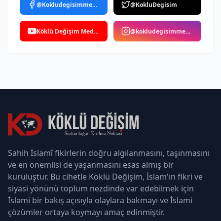
@Kokludegisimmedya
@KokluDegisim
Köklü Değişim Medya
@kokludegisimmedya
Sahih İslamî fikirlerin doğru algılanmasını, taşınmasını
ve en önemlisi de yaşanmasını esas almış bir
kuruluştur. Bu cihetle Köklü Değişim, İslam'ın fikri ve
siyasi yönünü toplum nezdinde var edebilmek için
İslami bir bakış açısıyla olaylara bakmayı ve İslami
çözümler ortaya koymayı amaç edinmiştir.