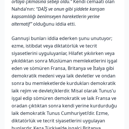
ortaya çıkmasına sebep oldu.”
Kendi cemaati olan
Nahda’nın:
“DAİŞ ve onun gibi şiddete karışan
kapsamlılığı benimseyen hareketlerin yerine
alternatif”
olduğunu iddia etti.
Gannuşi bunları iddia ederken şunu unutuyor;
ezme, istibdat veya diktatörlük ve tecrit
siyasetlerini uyguluyanlar, Hilafet yıkılırken veya
yıkıldıktan sonra Müslüman memleketlerini işgal
eden ve sömüren Fransa, Britanya ve İtalya gibi
demokratik medeni veya laik devletler ve ondan
sonra bu memleketlerde kurdukları demokratik
laik rejim ve devletçiklerdir. Misal olarak Tunus’u
işgal edip sömüren demokratik ve laik Fransa ve
oradan çıktıktan sonra kendi yerine kurdurduğu
laik demokratik Tunus Cumhuriyeti’dir. Ezme,
diktatörlük ve tecrit siyasetlerini uygulayan
bunlardır. Keza Türkiye’de işgalci Britanya