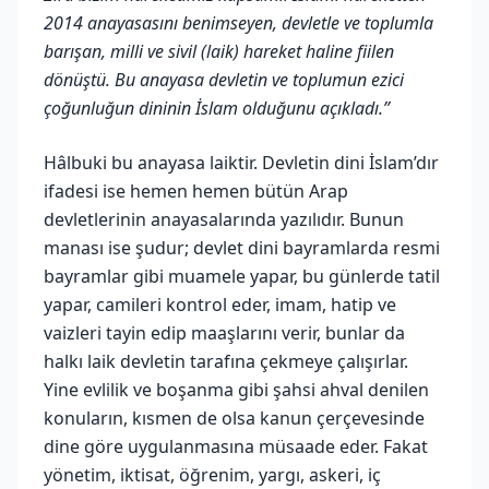
2014 anayasasını benimseyen, devletle ve toplumla
barışan, milli ve sivil (laik) hareket haline fiilen
dönüştü. Bu anayasa devletin ve toplumun ezici
çoğunluğun dininin İslam olduğunu açıkladı.”
Hâlbuki bu anayasa laiktir. Devletin dini İslam’dır
ifadesi ise hemen hemen bütün Arap
devletlerinin anayasalarında yazılıdır. Bunun
manası ise şudur; devlet dini bayramlarda resmi
bayramlar gibi muamele yapar, bu günlerde tatil
yapar, camileri kontrol eder, imam, hatip ve
vaizleri tayin edip maaşlarını verir, bunlar da
halkı laik devletin tarafına çekmeye çalışırlar.
Yine evlilik ve boşanma gibi şahsi ahval denilen
konuların, kısmen de olsa kanun çerçevesinde
dine göre uygulanmasına müsaade eder. Fakat
yönetim, iktisat, öğrenim, yargı, askeri, iç