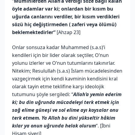
“
Müminlerden Allah’a verdiği söze bağlı kalan
öyle adamlar var ki; onlardan bir kısım bu
uğurda canlarını verdiler, bir kısım verdikleri
sözü hiç değiştirmeden ( zaferi veya ölümü)
beklemektedirler“
[Ahzap 23]
Onlar sonsuza kadar Muhammed (s.a.s)’i
kendileri için bir lider olarak seçtiler, O’nun
yolunu izlerler ve O’nun tutumlarını takınırlar.
Nitekim; Resulullah (s.a.s) İslam mücadelesinden
vazgeçirmek için kendi kavminin kendisini kral
olarak tayin etme teklifine karşı ideolojik
tutumunu şöyle sergiledi: “
Allah’a yemin ederim
ki; bu din uğrunda mücadeleyi terk etmek için
sağ elime güneşi ve sol elime ayı koysalar onu
terk etmem. Ya Allah bu dini yükseltir hâkim
kılar ya onun uğrunda helak olurum
“. [İbni
Hişam siyeri]