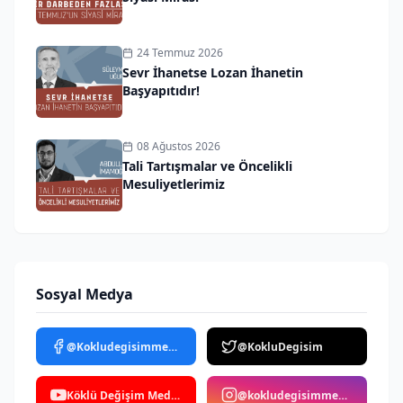
24 Temmuz 2026
Sevr İhanetse Lozan İhanetin
Başyapıtıdır!
08 Ağustos 2026
Tali Tartışmalar ve Öncelikli
Mesuliyetlerimiz
Sosyal Medya
@Kokludegisimmedya
@KokluDegisim
Köklü Değişim Medya
@kokludegisimmedya