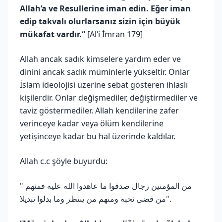
Allah’a ve Resullerine iman edin. Eğer iman
edip takvalı olurlarsanız sizin için büyük
mükafat vardır.“
[Al‘i İmran 179]
Allah ancak sadık kimselere yardım eder ve
dinini ancak sadık müminlerle yükseltir. Onlar
İslam ideolojisi üzerine sebat gösteren ihlaslı
kişilerdir. Onlar değişmediler, değiştirmediler ve
taviz göstermediler. Allah kendilerine zafer
verinceye kadar veya ölüm kendilerine
yetişinceye kadar bu hal üzerinde kaldılar.
Allah c.c şöyle buyurdu:
" من المؤمنين رجال صدقوا ما عاهدوا الله عليه فمنهم
من قضى نحبه ومنهم من ينتظر وما بدلوا تبديلا".