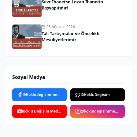
Sevr İhanetse Lozan İhanetin
Başyapıtıdır!
08 Ağustos 2026
Tali Tartışmalar ve Öncelikli
Mesuliyetlerimiz
Sosyal Medya
@Kokludegisimmedya
@KokluDegisim
Köklü Değişim Medya
@kokludegisimmedya