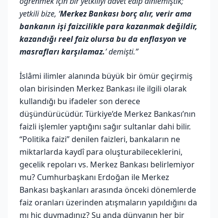
öğrenmek için bir yetkiliyi davet edip dinlemiştik;
yetkili bize, ‘
Merkez Bankası borç alır, verir ama
bankanın işi faizcilikle para kazanmak değildir,
kazandığı reel faiz olursa bu da enflasyon ve
masrafları karşılamaz.
’ demişti.”
İslâmi ilimler alanında büyük bir ömür geçirmiş
olan birisinden Merkez Bankası ile ilgili olarak
kullandığı bu ifadeler son derece
düşündürücüdür. Türkiye’de Merkez Bankası’nın
faizli işlemler yaptığını sağır sultanlar dahi bilir.
“Politika faizi” denilen faizleri, bankaların ne
miktarlarda kaydî para oluşturabileceklerini,
gecelik repoları vs. Merkez Bankası belirlemiyor
mu? Cumhurbaşkanı Erdoğan ile Merkez
Bankası başkanları arasında önceki dönemlerde
faiz oranları üzerinden atışmaların yapıldığını da
mı hiç duymadınız? Şu anda dünyanın her bir