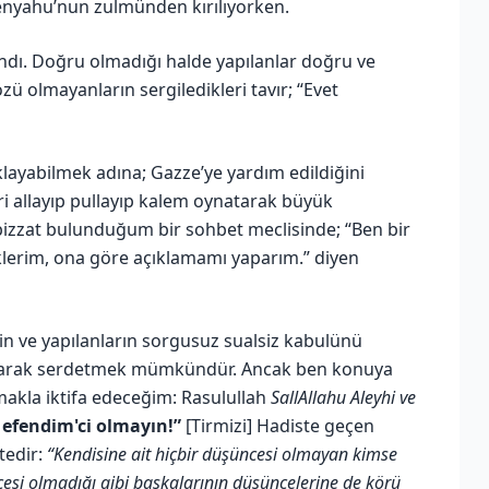
tenyahu’nun zulmünden kırılıyorken.
ndı. Doğru olmadığı halde yapılanlar doğru ve
ü olmayanların sergiledikleri tavır; “Evet
klayabilmek adına; Gazze’ye yardım edildiğini
i allayıp pullayıp kalem oynatarak büyük
 bizzat bulunduğum bir sohbet meclisinde; “Ben bir
lerim, ona göre açıklamamı yaparım.” diyen
rin ve yapılanların sorgusuz sualsiz kabulünü
 olarak serdetmek mümkündür. Ancak ben konuya
şmakla iktifa edeceğim: Rasulullah
SallAllahu Aleyhi ve
t efendim'ci olmayın!”
[Tirmizi] Hadiste geçen
ktedir:
“Kendisine ait hiçbir düşüncesi olmayan kimse
ncesi olmadığı gibi başkalarının düşüncelerine de körü