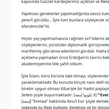
kapısında Gazzeli kardeşlerimiz açlıktan ve Ne
Yapılması gerekenler yapılmadığında sessiz kalı
yeterli görüldü… İşte tüm bunlara söyleyecek söz
efendimcilik”tir.
Hiçbir şey yapılmamasına rağmen sırf liderini a
söyleyenlerini, yürütülen diplomatik görüşmeler
marifetmiş gibi lanse edenlerini gördük. Hatta
açıklama yapmadan önce Erdoğan’ın tavrını bek
akademisyenine bile şahit oldum.
İşte İslam, körü körüne tabi olmayı, söylenenle
yasaklamaktadır. Bu konuda birçok nass delil
birebir uygun olması itibariyle bir hadisi payla
Sellem
şöyle buyurmaktadır: [لا تكونوا ‌إمعة]
“'Eve
[‌إمعة] “İmmea” hakkında ibnu’l Esir şöyle deme
hakkında bu ifade kullanılır. Kendisine ait bir düşü