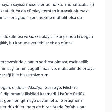
lmayan sayısız meseleler bu halka, -muhafazakâr(!)
nıksatıldı. Ya da cümleyi tersten kuracak olursak;
anları onayladı; -şer’i hükme muhalif olsa da-
ler düzülmesi ve Gazze olayları karşısında Erdoğan
ğlılık, bu konuda verilebilecek en güncel
 çerçevesinde zinanın serbest olması, eşcinsellik
ının sayılarının çoğaltılması vb. mukabilinde ortaya
ereği bile hissetmiyorum.
n, orduları Aksa’ya, Gazze’ye, Filistin’e
rî, diplomatik ilişkileri kesmedi. Üstüne üstlük
aret gemileri gitmeye devam etti. “Görüşmem”
yeler düzdüler; hem de biraz ötede Refah sınırı