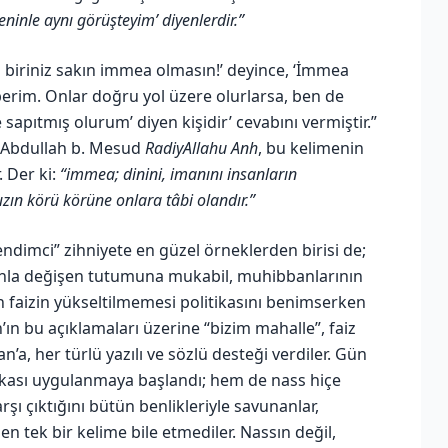
eninle aynı görüşteyim’ diyenlerdir.”
 biriniz sakın immea olmasın!’ deyince, ‘İmmea
berim. Onlar doğru yol üzere olurlarsa, ben de
apıtmış olurum’ diyen kişidir’ cevabını vermiştir.”
ine Abdullah b. Mesud
RadiyAllahu Anh
, bu kelimenin
. Der ki:
“immea; dinini, imanını insanların
ızın körü körüne onlara tâbi olandır.”
dimci” zihniyete en güzel örneklerden birisi de;
nla değişen tutumuna mukabil, muhibbanlarının
faizin yükseltilmemesi politikasını benimserken
ın bu açıklamaları üzerine “bizim mahalle”, faiz
’a, her türlü yazılı ve sözlü desteği verdiler. Gün
tikası uygulanmaya başlandı; hem de nass hiçe
rşı çıktığını bütün benlikleriyle savunanlar,
n tek bir kelime bile etmediler. Nassın değil,