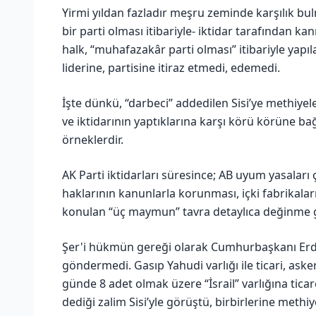
Yirmi yıldan fazladır meşru zeminde karşılık bu
bir parti olması itibariyle- iktidar tarafından ka
halk, “muhafazakâr parti olması” itibariyle yapıl
liderine, partisine itiraz etmedi, edemedi.
İşte dünkü, “darbeci” addedilen Sisi’ye methiye
ve iktidarının yaptıklarına karşı körü körüne ba
örneklerdir.
AK Parti iktidarları süresince; AB uyum yasaları
haklarının kanunlarla korunması, içki fabrikalar
konulan “üç maymun” tavra detaylıca değinme g
Şer'i hükmün gereği olarak Cumhurbaşkanı Erdoğa
göndermedi. Gasıp Yahudi varlığı ile ticari, aske
günde 8 adet olmak üzere “İsrail” varlığına tic
dediği zalim Sisi’yle görüştü, birbirlerine methi