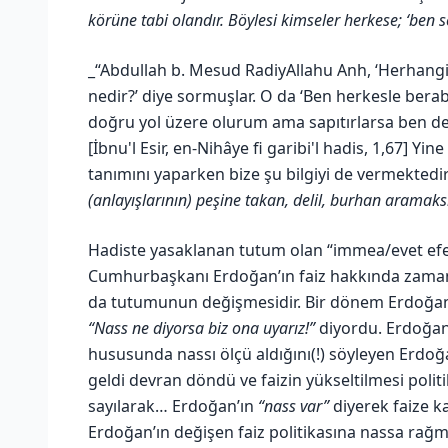
körüne tabi olandır. Böylesi kimseler herkese; ‘ben s
_“Abdullah b. Mesud RadiyAllahu Anh, ‘Herhangi
nedir?’ diye sormuşlar. O da ‘Ben herkesle bera
doğru yol üzere olurum ama sapıtırlarsa ben de s
[İbnu'l Esir, en-Nihâye fi garibi'l hadis, 1,67] Y
tanımını yaparken bize şu bilgiyi de vermektedir
(anlayışlarının) peşine takan, delil, burhan aramaks
Hadiste yasaklanan tutum olan “immea/evet efen
Cumhurbaşkanı Erdoğan’ın faiz hakkında zama
da tutumunun değişmesidir. Bir dönem Erdoğan 
“Nass ne diyorsa biz ona uyarız!”
diyordu. Erdoğan’
hususunda nassı ölçü aldığını(!) söyleyen Erdoğan
geldi devran döndü ve faizin yükseltilmesi poli
sayılarak… Erdoğan’ın
“nass var”
diyerek faize ka
Erdoğan’ın değişen faiz politikasına nassa rağme