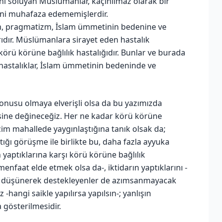
rini soluyan Müslümanlar, kaçınılmaz olarak bir
rini muhafaza edememişlerdir.
nizm, pragmatizm, İslam ümmetinin bedenine ve
arıdır. Müslümanlara sirayet eden hastalık
 körü körüne bağlılık hastalığıdır. Bunlar ve burada
hastalıklar, İslam ümmetinin bedeninde ve
 konusu olmaya elverişli olsa da bu yazımızda
hsine değineceğiz. Her ne kadar körü körüne
izim mahallede yaygınlaştığına tanık olsak da;
ptığı görüşme ile birlikte bu, daha fazla ayyuka
 yaptıklarına karşı körü körüne bağlılık
nfaat elde etmek olsa da-, iktidarın yaptıklarını -
” düşünerek destekleyenler de azımsanmayacak
hangi saikle yapılırsa yapılsın-; yanlışın
 gösterilmesidir.