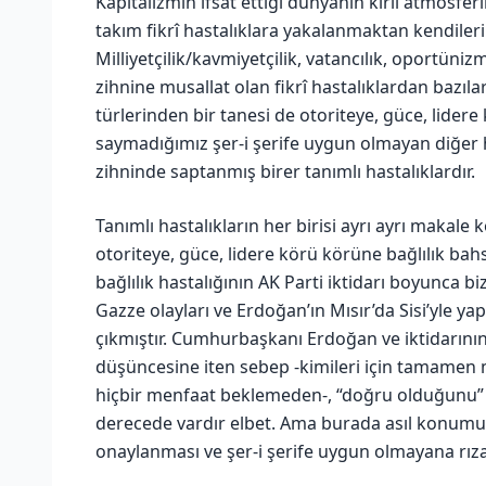
Kapitalizmin ifsat ettiği dünyanın kirli atmosfe
takım fikrî hastalıklara yakalanmaktan kendile
Milliyetçilik/kavmiyetçilik, vatancılık, oportü
zihnine musallat olan fikrî hastalıklardan bazıl
türlerinden bir tanesi de otoriteye, güce, lidere
saymadığımız şer-i şerife uygun olmayan diğer 
zihninde saptanmış birer tanımlı hastalıklardır.
Tanımlı hastalıkların her birisi ayrı ayrı makale
otoriteye, güce, lidere körü körüne bağlılık ba
bağlılık hastalığının AK Parti iktidarı boyunca b
Gazze olayları ve Erdoğan’ın Mısır’da Sisi’yle ya
çıkmıştır. Cumhurbaşkanı Erdoğan ve iktidarının
düşüncesine iten sebep -kimileri için tamamen me
hiçbir menfaat beklemeden-, “doğru olduğunu
derecede vardır elbet. Ama burada asıl konumuz -
onaylanması ve şer-i şerife uygun olmayana rıza