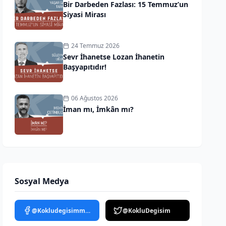
Bir Darbeden Fazlası: 15 Temmuz’un
Siyasi Mirası
24 Temmuz 2026
Sevr İhanetse Lozan İhanetin
Başyapıtıdır!
06 Ağustos 2026
İman mı, İmkân mı?
Sosyal Medya
@Kokludegisimmedya
@KokluDegisim