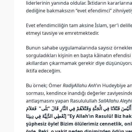
liderlerinin yanında oldular. İktidarın kararla
dediğine bakmaksızın “evet efendimci” zihniyetiy
Evet efendimciliğin tam aksine İslam, şer’i deli
etmeyi tavsiye ve emretmektedir.
Bunun sahabe uygulamalarında sayısız örnekler 
sorguladıkları kişinin en başta kâinatın efendis
akıllardan çıkarmamak gerekir diye düşünüyo
iktifa edeceğim.
Bu örnek; Ömer
RadiyAllahu Anh
’ın Hudeybiye an
sorması, kendince inandığı değerler zaviyesind
antlaşmasını yapan Rasululullah
SallAllahu Aleyh
ْسَ قَتْلاَنَا فِي الْجَنَّةِ وَقَتْلاَهُمْ فِي النَّارِ قَالَ ‏"‏بَلَى‏"‏ ‏ فَعَلاَمَ
نُعْطِي الدَّنِيَّةَ فِي دِينِنَا] “Ey Allah’ın Rasulü! Biz hak üzere, onlar da batıl üzere değiller mi? Elbette,
şüphesiz öyle! Bizim ölülerimiz cennetlik, on
öyle. Peki, o vakit neden dinimizden ödün ve