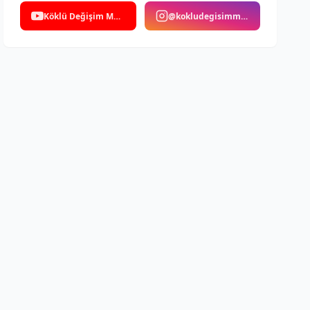
Köklü Değişim Medya
@kokludegisimmedya