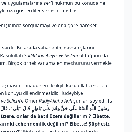
rına ve uygulamalarına şer’i hükmün bu konuda ne
le rıza gösterdiler ve ses etmediler.
ller ışığında sorgulamayı ve ona göre hareket
vardır. Bu arada sahabenin, davranışlarını
i Rasulullah
SallAllahu Aleyhi ve Sellem
olduğunu da
rum. Birçok örnek var ama en meşhurunu vermekle
laşmasının maddeleri ile ilgili Rasulullah’a sorular
en konuyu dillendirmesidir. Hudeybiye
i ve Sellem
’e Ömer
RadiyAllahu Anh
şunları söyledi:
[يَا
رَسُولَ اللَّهِ أَلَسْنَا عَلَى حَقٍّ وَهُمْ عَلَى بَاطِلٍ قَالَ ‏"بَلَى‏"‏‏.‏ قَالَ أَلَي
larınki cehennemlik değil mi? Elbette! Şüphesiz
riyoruz?!”
[Buhari] Bu ve benzeri örneklerden