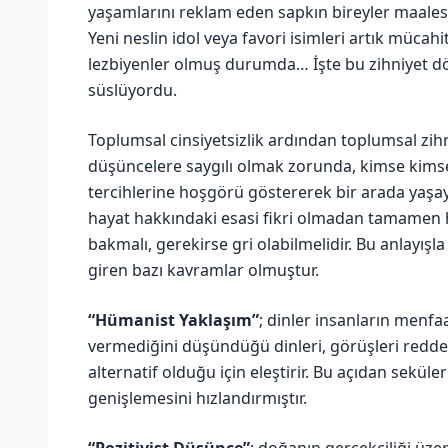
yaşamlarını reklam eden sapkın bireyler maalese
Yeni neslin idol veya favori isimleri artık mücahit
lezbiyenler olmuş durumda… İşte bu zihniyet dön
süslüyordu.
Toplumsal cinsiyetsizlik ardından toplumsal zih
düşüncelere saygılı olmak zorunda, kimse kims
tercihlerine hoşgörü göstererek bir arada yaşaya
hayat hakkındaki esasi fikri olmadan tamamen 
bakmalı, gerekirse gri olabilmelidir. Bu anlayı
giren bazı kavramlar olmuştur.
“Hümanist Yaklaşım”
; dinler insanların menfaa
vermediğini düşündüğü dinleri, görüşleri redded
alternatif olduğu için eleştirir. Bu açıdan seküler
genişlemesini hızlandırmıştır.
“Pozitivist Düşünce”
; doğanın gerçekçiliği üze