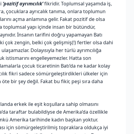
ki
‘pozitif ayrımcılık’
fikridir. Toplumsal yaşamda iş,
a, çocuklara ayrıcalık tanıma, onlara toplumun
larını açma anlamına gelir. Fakat pozitif de olsa
Zira toplumsal yapı içinde insan bir bütündür,
i aynıdır. İnsanın tarifini doğru yapamayan Batı
 çok zengin, belki çok gelişmiş(!) fertler olsa dahi
e ulaşamazlar. Dolayısıyla her türlü ayrımcılığa
 istismarını engelleyemezler. Hatta son
lamalarla çocuk ticaretinin Batı’da ne kadar kolay
ık fikri sadece sömürgeleştirdikleri ülkeler için
 öte bir şey değil. Fakat bu fikir, peşi sıra daha
anda erkek ile eşit koşullara sahip olmasını
a’da taraftar bulabildiyse de Amerika’da özellikle
Çünkü Amerika tarihinde kadın başkan yoktur.
sı için sömürgeleştirilmiş topraklara oldukça iyi