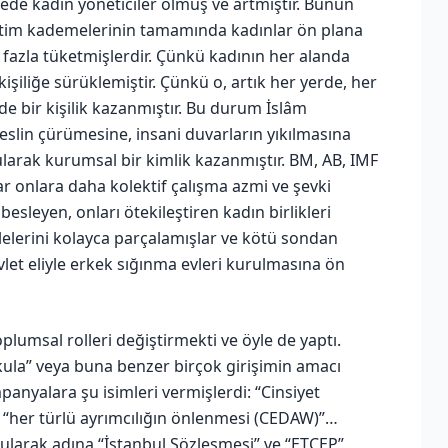
kede kadın yöneticiler olmuş ve artmıştır. Bunun
tim kademelerinin tamamında kadınlar ön plana
ha fazla tüketmişlerdir. Çünkü kadının her alanda
kişiliğe sürüklemiştir. Çünkü o, artık her yerde, her
de bir kişilik kazanmıştır. Bu durum İslâm
lin çürümesine, insani duvarların yıkılmasına
larak kurumsal bir kimlik kazanmıştır. BM, AB, IMF
lar onlara daha kolektif çalışma azmi ve şevki
esleyen, onları ötekileştiren kadın birlikleri
ilelerini kolayca parçalamışlar ve kötü sondan
vlet eliyle erkek sığınma evleri kurulmasına ön
lumsal rolleri değiştirmekti ve öyle de yaptı.
kula” veya buna benzer birçok girişimin amacı
anyalara şu isimleri vermişlerdi: “Cinsiyet
i”, “her türlü ayrımcılığın önlenmesi (CEDAW)”…
larak adına “İstanbul Sözleşmesi” ve “ETCEP”