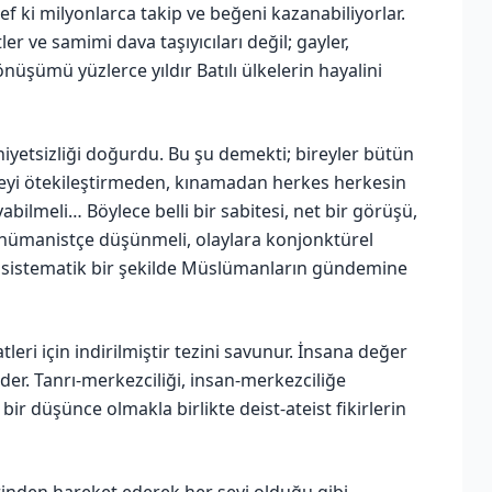
f ki milyonlarca takip ve beğeni kazanabiliyorlar.
ler ve samimi dava taşıyıcıları değil; gayler,
üşümü yüzlerce yıldır Batılı ülkelerin hayalini
niyetsizliği doğurdu. Bu şu demekti; bireyler bütün
eyi ötekileştirmeden, kınamadan herkes herkesin
bilmeli… Böylece belli bir sabitesi, net bir görüşü,
hümanistçe düşünmeli, olaylara konjonktürel
şla sistematik bir şekilde Müslümanların gündemine
tleri için indirilmiştir tezini savunur. İnsana değer
er. Tanrı-merkezciliği, insan-merkezciliğe
 bir düşünce olmakla birlikte deist-ateist fikirlerin
rinden hareket ederek her şeyi olduğu gibi