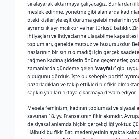
sıralayarak aktarmaya çalışacağız. Bunlardan il
meslek edinme, yönetme gibi alanlarda kadınlar
öteki kişileriyle eşit duruma gelebilmelerinin yol
ayrımcılık ayrımcılıktır ve her türlüsü batıldır. 
ihtiyaçları ve ihtiyaçlarına ulaşabilme kapasites
toplumları, genelde mutsuz ve huzursuzdur. Belki
hazlarının bir sınırı olmadığı için gerçek saadet
rağmen kadına şiddetin önüne geçemezler, çocuk
zamanlarda gündeme gelen
‘wayfair’
gibi uygu
olduğunu gördük. İşte bu sebeple pozitif ayrımcıl
pazarladıkları ve takip ettikleri bir fikir olmaktan
sapkın yapıları ortaya çıkarmaya devam ediyor.
Mesela feminizm; kadının toplumsal ve siyasal al
savunan 18. yy. Fransa’sının fikir akımıdır. Avrup
de siyasal anlamda hiçbir gerçekçiliği yoktur. 
Hâlbuki bu fikir Batı medeniyetinin ayakta kalma