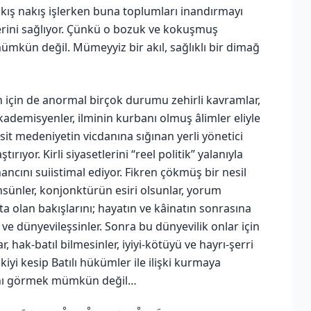
nakış nakış işlerken buna toplumları inandırmayı
erini sağlıyor. Çünkü o bozuk ve kokuşmuş
ümkün değil. Mümeyyiz bir akıl, sağlıklı bir dimağ
 için de anormal birçok durumu zehirli kavramlar,
kademisyenler, ilminin kurbanı olmuş âlimler eliyle
sit medeniyetin vicdanına sığınan yerli yönetici
ıyor. Kirli siyasetlerini “reel politik” yalanıyla
ancını suiistimal ediyor. Fikren çökmüş bir nesil
şünsünler, konjonktürün esiri olsunlar, yorum
ta olan bakışlarını; hayatın ve kâinatın sonrasına
ve dünyevileşsinler. Sonra bu dünyevilik onlar için
 hak-batıl bilmesinler, iyiyi-kötüyü ve hayrı-şerri
işkiyi kesip Batılı hükümler ile ilişki kurmaya
sını görmek mümkün değil…