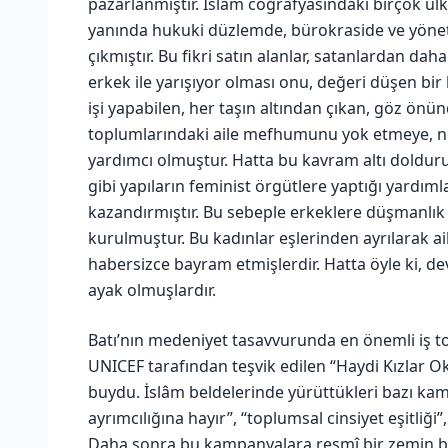
pazarlanmıştır. İslâm coğrafyasındaki birçok ül
yanında hukuki düzlemde, bürokraside ve yöne
çıkmıştır. Bu fikri satın alanlar, satanlardan da
erkek ile yarışıyor olması onu, değeri düşen bir 
işi yapabilen, her taşın altından çıkan, göz önün
toplumlarındaki aile mefhumunu yok etmeye, nes
yardımcı olmuştur. Hatta bu kavram altı dolduru
gibi yapıların feminist örgütlere yaptığı yardım
kazandırmıştır. Bu sebeple erkeklere düşmanlık b
kurulmuştur. Bu kadınlar eşlerinden ayrılarak a
habersizce bayram etmişlerdir. Hatta öyle ki, de
ayak olmuşlardır.
Batı’nın medeniyet tasavvurunda en önemli iş top
UNICEF tarafından teşvik edilen “Haydi Kızlar O
buydu. İslâm beldelerinde yürüttükleri bazı kamp
ayrımcılığına hayır”, “toplumsal cinsiyet eşitliğ
Daha sonra bu kampanyalara resmî bir zemin bu