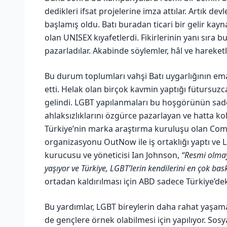
dedikleri ifsat projelerine imza attılar. Artık dev
başlamış oldu. Batı buradan ticari bir gelir ka
olan UNISEX kıyafetlerdi. Fikirlerinin yanı sıra b
pazarladılar. Akabinde söylemler, hâl ve hareketler
Bu durum toplumları vahşi Batı uygarlığının ema
etti. Helak olan birçok kavmin yaptığı fütursu
gelindi. LGBT yapılanmaları bu hoşgörünün sadec
ahlaksızlıklarını özgürce pazarlayan ve hatta kol
Türkiye’nin marka araştırma kuruluşu olan C
organizasyonu OutNow ile iş ortaklığı yaptı ve 
kurucusu ve yöneticisi Ian Johnson,
“Resmi olmay
yaşıyor ve Türkiye, LGBT’lerin kendilerini en çok bask
ortadan kaldırılması için ABD sadece Türkiye’dek
Bu yardımlar, LGBT bireylerin daha rahat yaşama
de gençlere örnek olabilmesi için yapılıyor. Sos