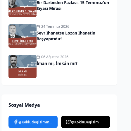
Bir Darbeden Fazlası: 15 Temmuz’un
Siyasi Mirası
24 Temmuz 2026
Sevr İhanetse Lozan İhanetin
Başyapıtıdır!
06 Ağustos 2026
İman mı, İmkân mı?
Sosyal Medya
@Kokludegisimmedya
@KokluDegisim