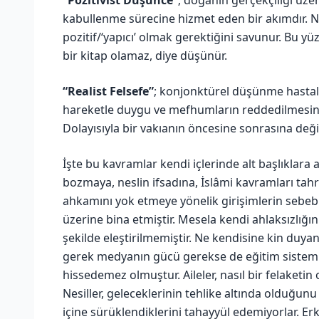
kabullenme sürecine hizmet eden bir akımdır. Neg
pozitif/‘yapıcı’ olmak gerektiğini savunur. Bu yüz
bir kitap olamaz, diye düşünür.
“Realist Felsefe”
; konjonktürel düşünme hastalı
hareketle duygu ve mefhumların reddedilmesini,
Dolayısıyla bir vakıanın öncesine sonrasına değil
İşte bu kavramlar kendi içlerinde alt başlıklara
bozmaya, neslin ifsadına, İslâmi kavramları tahrif
ahkamını yok etmeye yönelik girişimlerin sebebid
üzerine bina etmiştir. Mesela kendi ahlaksızlığı
şekilde eleştirilmemiştir. Ne kendisine kin duy
gerek medyanın gücü gerekse de eğitim sistem
hissedemez olmuştur. Aileler, nasıl bir felaketin 
Nesiller, geleceklerinin tehlike altında olduğunu 
içine sürüklendiklerini tahayyül edemiyorlar. Erk