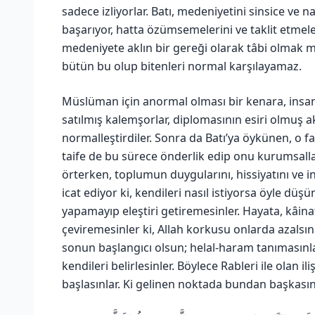
sadece izliyorlar. Batı, medeniyetini sinsice ve 
başarıyor, hatta özümsemelerini ve taklit etmel
medeniyete aklın bir gereği olarak tâbi olmak m
bütün bu olup bitenleri normal karşılayamaz.
Müslüman için anormal olması bir kenara, insan
satılmış kalemşorlar, diplomasının esiri olmuş a
normalleştirdiler. Sonra da Batı’ya öykünen, o fa
taife de bu sürece önderlik edip onu kurumsallaştır
örterken, toplumun duygularını, hissiyatını ve in
icat ediyor ki, kendileri nasıl istiyorsa öyle dü
yapamayıp eleştiri getiremesinler. Hayata, kâina
çeviremesinler ki, Allah korkusu onlarda azalsın 
sonun başlangıcı olsun; helal-haram tanımasınlar,
kendileri belirlesinler. Böylece Rableri ile olan il
başlasınlar. Ki gelinen noktada bundan başka