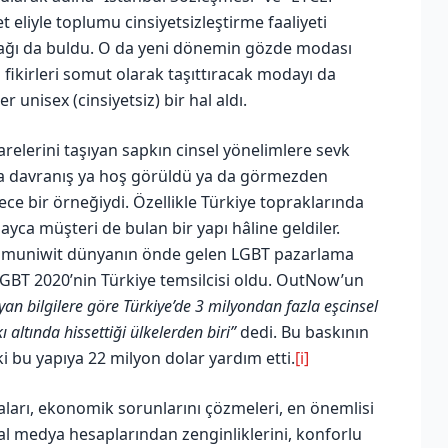
let eliyle toplumu cinsiyetsizleştirme faaliyeti
ynağı da buldu. O da yeni dönemin gözde modası
u fikirleri somut olarak taşıttıracak modayı da
 unisex (cinsiyetsiz) bir hal aldı.
relerini taşıyan sapkın cinsel yönelimlere sevk
zca davranış ya hoş görüldü ya da görmezden
e bir örneğiydi. Özellikle Türkiye topraklarında
ayca müşteri de bulan bir yapı hâline geldiler.
ommuniwit dünyanın önde gelen LGBT pazarlama
LGBT 2020’nin Türkiye temsilcisi oldu. OutNow’un
an bilgilere göre Türkiye’de 3 milyondan fazla eşcinsel
ı altında hissettiği ülkelerden biri”
dedi. Bu baskının
i bu yapıya 22 milyon dolar yardım etti.
[i]
ları, ekonomik sorunlarını çözmeleri, en önemlisi
yal medya hesaplarından zenginliklerini, konforlu