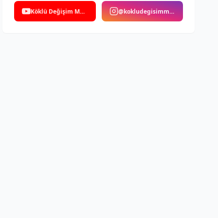
Köklü Değişim Medya
@kokludegisimmedya