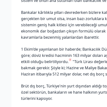
sistem ve onun ana sütunları olan bankacılık ve k
Bankalar kârlılıkla yılları devrederken bizlere k
gerçekten bir umut olsa, insan bazı zorluklara ka
sistemin geniş halk kitlesi için verebileceği umu
ekonomik dar boğazdan çıkışın formülü olarak g
kavramlarla bezenmiş yalanlardan ibarettir.
1 Ekim’de yayınlanan bir haberde; Bankacılık D
göre; döviz kredisi hacminin 163 milyar doları 
2
etkili olduğu belirtiliyordu.
"Türk Lirası değerl
bakmak gerekir. Şöyle ki; Hazine ve Maliye Bakan
Haziran itibarıyla 512 milyar dolar, net dış borç 
Brüt dış borç, Türkiye'nin yurt dışından aldığı t
özel sektörün, bankaların ve hane halkının yurt
türlerini kapsıyor.