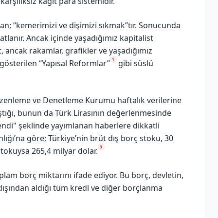
arşılıksız kâğıt para sistemidir.
alan; “kemerimizi ve dişimizi sıkmak”tır. Sonucunda
tlanır. Ancak içinde yaşadığımız kapitalist
t, ancak rakamlar, grafikler ve yaşadığımız
1
österilen “Yapısal Reformlar”
gibi süslü
üzenleme ve Denetleme Kurumu haftalık verilerine
aştığı, bunun da Türk Lirasının değerlenmesinde
endi" şeklinde yayımlanan haberlere dikkatli
lığı’na göre; Türkiye’nin brüt dış borç stoku, 30
3
stokuysa 265,4 milyar dolar.
oplam borç miktarını ifade ediyor. Bu borç, devletin,
dışından aldığı tüm kredi ve diğer borçlanma