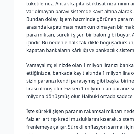
tüketilemez. Ancak kapitalist iktisat nizamının a
var olmayan parayı sistemde kayıt altına alarak
Bundan dolayı işlem hacminde görünen para mikt
arasında kapatılması mümkün olmayan bir makas
para miktarı, sürekli şişen bir balon gibi büyür
içindir. Bu nedenle halk fakirlikle boğuşadursun,
kapatan bankaların kârlılığı ve bankacılık sistemi
Varsayalım; elinizde olan 1 milyon liranızı banka
ettiğinizde, bankada kayıt altında 1 milyon lira o
sizin paranızı kendi parasıymış gibi başka birine
lirası olmuş olur. Fiziken 1 milyon olan paranız 
milyona dönüşmüş olur. Halbuki ortada sadece 1
İşte sürekli şişen paranın rakamsal miktarı ned
faizleri artırıp kredi musluklarını kısarak, sist
frenlemeye çalışır. Sürekli enflasyon sarmalı i