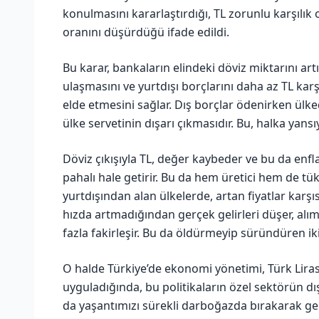
konulmasını kararlaştırdığı, TL zorunlu karşılık 
oranını düşürdüğü ifade edildi.
Bu karar, bankaların elindeki döviz miktarını ar
ulaşmasını ve yurtdışı borçlarını daha az TL kar
elde etmesini sağlar. Dış borçlar ödenirken ülke
ülke servetinin dışarı çıkmasıdır. Bu, halka yansıya
Döviz çıkışıyla TL, değer kaybeder ve bu da enfla
pahalı hale getirir. Bu da hem üretici hem de tüke
yurtdışından alan ülkelerde, artan fiyatlar karşıs
hızda artmadığından gerçek gelirleri düşer, alı
fazla fakirleşir. Bu da öldürmeyip süründüren ikinc
O halde Türkiye’de ekonomi yönetimi, Türk Lirası
uyguladığında, bu politikaların özel sektörün d
da yaşantımızı sürekli darboğazda bırakarak ger