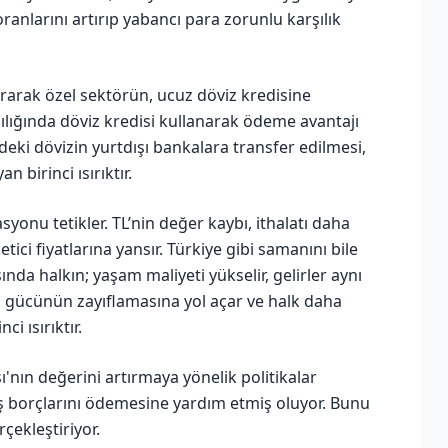
oranlarını artırıp yabancı para zorunlu karşılık
tırarak özel sektörün, ucuz döviz kredisine
şılığında döviz kredisi kullanarak ödeme avantajı
deki dövizin yurtdışı bankalara transfer edilmesi,
n birinci ısırıktır.
syonu tetikler. TL’nin değer kaybı, ithalatı daha
tici fiyatlarına yansır. Türkiye gibi samanını bile
ında halkın; yaşam maliyeti yükselir, gelirler aynı
m gücünün zayıflamasına yol açar ve halk daha
i ısırıktır.
'nın değerini artırmaya yönelik politikalar
ış borçlarını ödemesine yardım etmiş oluyor. Bunu
çekleştiriyor.