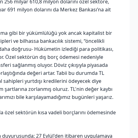
n 256 milyar 610,8 milyon dolarını özel sektöre,
yar 691 milyon dolarını da Merkez Bankası’na ait
ama gibi bir yükümlülüğü yok ancak kapitalist bir
eri ve bilhassa bankacılık sistemi, “öncelikli
aha doğrusu- Hükümetin izlediği para politikası,
or. Özel sektörün dış borç ödemesi nedeniyle
sferi sağlanmış oluyor. Döviz çıkışıyla piyasada
orlaştığında değeri artar. Tabii bu durumda TL
l sahipleri yurtdışı kredilerini ödeyecek diye
im şartlarına zorlanmış oluruz. TL'nin değer kaybı
rımızı bile karşılayamadığımız bugünleri yaşarız.
 özel sektörün kısa vadeli borçlarını ödemesinde
sın duyurusunda; 27 Eylül'den itibaren uygulamaya