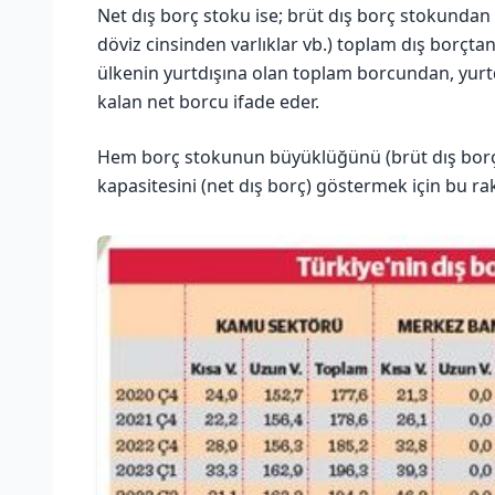
Net dış borç stoku ise; brüt dış borç stokundan fa
döviz cinsinden varlıklar vb.) toplam dış borçtan
ülkenin yurtdışına olan toplam borcundan, yurtd
kalan net borcu ifade eder.
Hem borç stokunun büyüklüğünü (brüt dış bor
kapasitesini (net dış borç) göstermek için bu rak