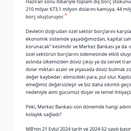
Haziran sonu itibariyle toplam dış borç stokunu
210 milyar 673,1 milyon dolarını kamuya, 44 mil
4
borç oluşturuyor.
Devletin doğrudan özel sektör borçlarını karşıl
ekonomik sistemde yaşadığımızdan, kapital sahipl
korunacak” kesimdir ve Merkez Bankası ya da -d
özel sektörün borçlarını ödemesinde etkili oluy
aslında ülkemizden döviz çıkışı ya da servet tran
dolar miktarı azalır ve piyasada döviz bulmak z
değer kaybeder; elimizdeki para, pul olur. Kapita
emeğimiz değersizleşir ve biz daha sıkıntılı geç
nedeniyle alım gücümüz düşer ve temel ihtiyaçla
Peki, Merkez Bankası son dönemde hangi adımla
kolaylık sağladı?
MB’nin 21 Eylül 2024 tarih ve 2024-52 sayılı ba