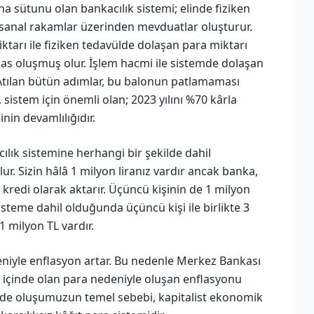
na sütunu olan bankacılık sistemi; elinde fiziken
 sanal rakamlar üzerinden mevduatlar oluşturur.
arı ile fiziken tedavülde dolaşan para miktarı
 oluşmuş olur. İşlem hacmi ile sistemde dolaşan
. Atılan bütün adımlar, bu balonun patlamaması
 sistem için önemli olan; 2023 yılını %70 kârla
nin devamlılığıdır.
cılık sistemine herhangi bir şekilde dahil
lur. Sizin hâlâ 1 milyon liranız vardır ancak banka,
 kredi olarak aktarır. Üçüncü kişinin de 1 milyon
sisteme dahil olduğunda üçüncü kişi ile birlikte 3
 milyon TL vardır.
eniyle enflasyon artar. Bu nedenle Merkez Bankası
em içinde olan para nedeniyle oluşan enflasyonu
çinde oluşumuzun temel sebebi, kapitalist ekonomik