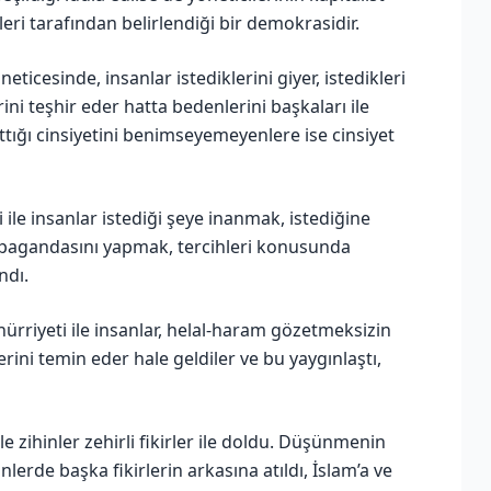
eri tarafından belirlendiği bir demokrasidir.
eticesinde, insanlar istediklerini giyer, istedikleri
ni teşhir eder hatta bedenlerini başkaları ile
rattığı cinsiyetini benimseyemeyenlere ise cinsiyet
 ile insanlar istediği şeye inanmak, istediğine
opagandasını yapmak, tercihleri konusunda
ndı.
ürriyeti ile insanlar, helal-haram gözetmeksizin
erini temin eder hale geldiler ve bu yaygınlaştı,
le zihinler zehirli fikirler ile doldu. Düşünmenin
nlerde başka fikirlerin arkasına atıldı, İslam’a ve