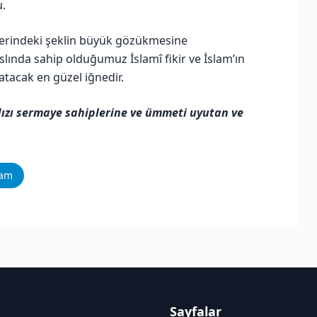
u.
zerindeki şeklin büyük gözükmesine
slında sahip olduğumuz İslamî fikir ve İslam’ın
atacak en güzel iğnedir.
ızı sermaye sahiplerine ve ümmeti uyutan ve
ram
Sayfalar