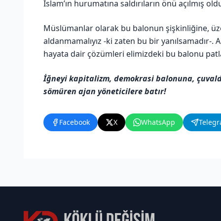
İslam’ın hurumatına saldırıların önü açılmış old
Müslümanlar olarak bu balonun şişkinliğine, ü
aldanmamalıyız -ki zaten bu bir yanılsamadır-. A
hayata dair çözümleri elimizdeki bu balonu patl
İğneyi kapitalizm, demokrasi balonuna, çuvald
sömüren ajan yöneticilere batır!
Facebook
X
WhatsApp
Teleg