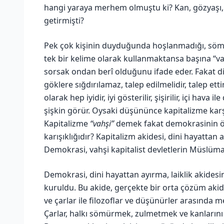
hangi yaraya merhem olmuştu ki? Kan, gözyaşı,
getirmişti?
Pek çok kişinin duyduğunda hoşlanmadığı, sömü
tek bir kelime olarak kullanmaktansa başına “va
sorsak ondan berî olduğunu ifade eder. Fakat diğ
göklere sığdırılamaz, talep edilmelidir, talep ettiril
olarak hep iyidir, iyi gösterilir, şişirilir, içi ha
şişkin görür. Oysaki düşününce kapitalizme karş
Kapitalizme
“vahşi”
demek fakat demokrasinin öz
karışıklığıdır? Kapitalizm akidesi, dini hayattan 
Demokrasi, vahşi kapitalist devletlerin Müslüman
Demokrasi, dini hayattan ayırma, laiklik akidesin
kuruldu. Bu akide, gerçekte bir orta çözüm akide
ve çarlar ile filozoflar ve düşünürler arasında m
Çarlar, halkı sömürmek, zulmetmek ve kanlarını e