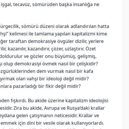
 işgal, tecavüz, sömürüden başka insanlığa ne
rgecilik, sömürü düzeni olarak adlandırılan hatta
hşi” kelimesi ile tamlama yapılan kapitalizmi kime
er taraftan demokrasiye övgüler dizilir, yerlere
ir, kazanılır, kazandırır, çözer, uzlaştırır. Özet
va ile doldurulur ve gözler onu büyümüş, gelişmiş,
ı olup demokrasiyi övmek nasıl bir çelişkidir?
gürlüklerinden dem vurmak nasıl bir kafa
ayırmak olan vahşi bir ideoloji değil midir?
lara pazarladığı bir fikir değil midir?
den fışkırdı. Bu akide üzerine kapitalizm ideolojisi
sidir. Zira bu akide, Avrupa ve Rusya’daki krallar
eydana gelen çatışmanın neticesidir. Krallar ve
mmek için dini bir vesile olarak kullanıyorlardı.