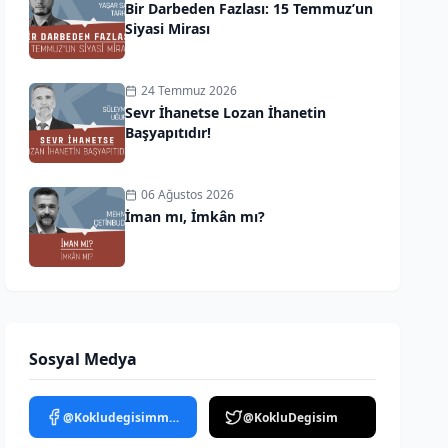
Bir Darbeden Fazlası: 15 Temmuz’un
Siyasi Mirası
24 Temmuz 2026
Sevr İhanetse Lozan İhanetin
Başyapıtıdır!
06 Ağustos 2026
İman mı, İmkân mı?
Sosyal Medya
@Kokludegisimmedya
@KokluDegisim