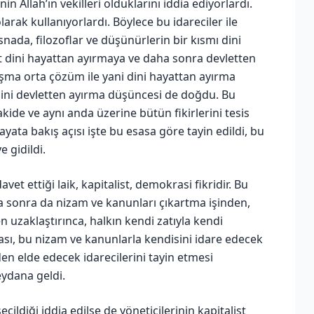
 Allah’ın vekilleri olduklarını iddia ediyorlardı.
rak kullanıyorlardı. Böylece bu idareciler ile
snada, filozoflar ve düşünürlerin bir kısmı dini
at dini hayattan ayırmaya ve daha sonra devletten
ışma orta çözüm ile yani dini hayattan ayırma
dini devletten ayırma düşüncesi de doğdu. Bu
ide ve aynı anda üzerine bütün fikirlerini tesis
hayata bakış açısı işte bu esasa göre tayin edildi, bu
 gidildi.
vet ettiği laik, kapitalist, demokrasi fikridir. Bu
aha sonra da nizam ve kanunları çıkartma işinden,
en uzaklaştırınca, halkın kendi zatıyla kendi
sı, bu nizam ve kanunlarla kendisini idare edecek
eden elde edecek idarecilerini tayin etmesi
ydana geldi.
çildiği iddia edilse de yöneticilerinin kapitalist