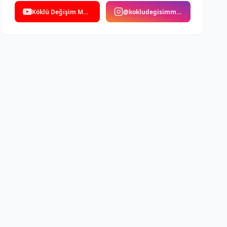
Köklü Değişim Medya
@kokludegisimmedya