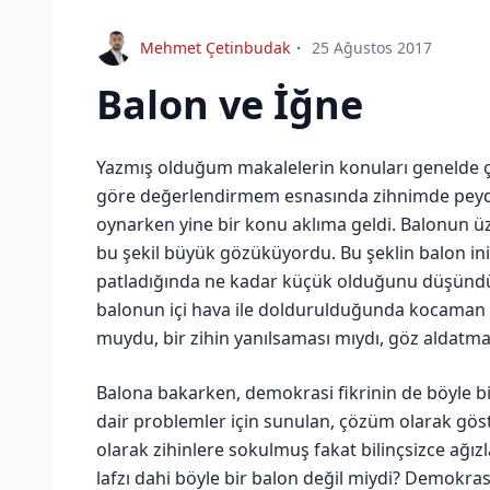
Mehmet Çetinbudak
25 Ağustos 2017
Balon ve İğne
Yazmış olduğum makalelerin konuları genelde 
göre değerlendirmem esnasında zihnimde peyda 
oynarken yine bir konu aklıma geldi. Balonun ü
bu şekil büyük gözüküyordu. Bu şeklin balon in
patladığında ne kadar küçük olduğunu düşündüm
balonun içi hava ile doldurulduğunda kocaman bi
muydu, bir zihin yanılsaması mıydı, göz aldatma
Balona bakarken, demokrasi fikrinin de böyle bi
dair problemler için sunulan, çözüm olarak göste
olarak zihinlere sokulmuş fakat bilinçsizce ağ
lafzı dahi böyle bir balon değil miydi? Demokr