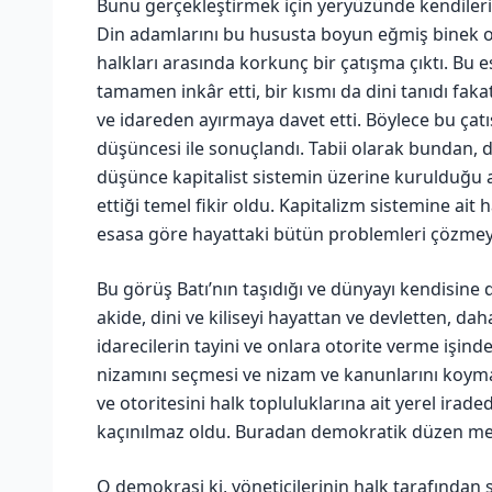
Bunu gerçekleştirmek için yeryüzünde kendilerinin
Din adamlarını bu hususta boyun eğmiş binek ola
halkları arasında korkunç bir çatışma çıktı. Bu e
tamamen inkâr etti, bir kısmı da dini tanıdı fak
ve idareden ayırmaya davet etti. Böylece bu çat
düşüncesi ile sonuçlandı. Tabii olarak bundan, 
düşünce kapitalist sistemin üzerine kurulduğu ak
ettiği temel fikir oldu. Kapitalizm sistemine ait 
esasa göre hayattaki bütün problemleri çözmeye
Bu görüş Batı’nın taşıdığı ve dünyayı kendisine da
akide, dini ve kiliseyi hayattan ve devletten, d
idarecilerin tayini ve onlara otorite verme işind
nizamını seçmesi ve nizam ve kanunlarını koyma
ve otoritesini halk topluluklarına ait yerel irad
kaçınılmaz oldu. Buradan demokratik düzen me
O demokrasi ki, yöneticilerinin halk tarafından se