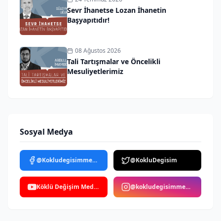
Sevr İhanetse Lozan İhanetin
Başyapıtıdır!
08 Ağustos 2026
Tali Tartışmalar ve Öncelikli
Mesuliyetlerimiz
Sosyal Medya
@Kokludegisimmedya
@KokluDegisim
Köklü Değişim Medya
@kokludegisimmedya