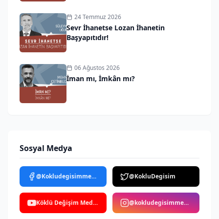
24 Temmuz 2026
Sevr İhanetse Lozan İhanetin
Başyapıtıdır!
06 Ağustos 2026
İman mı, İmkân mı?
Sosyal Medya
@Kokludegisimmedya
@KokluDegisim
Köklü Değişim Medya
@kokludegisimmedya