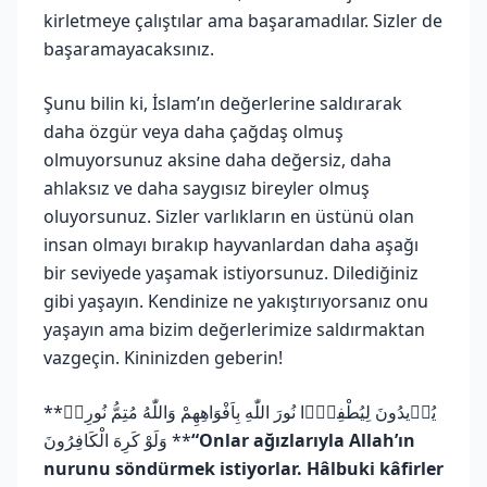
kirletmeye çalıştılar ama başaramadılar. Sizler de
başaramayacaksınız.
Şunu bilin ki, İslam’ın değerlerine saldırarak
daha özgür veya daha çağdaş olmuş
olmuyorsunuz aksine daha değersiz, daha
ahlaksız ve daha saygısız bireyler olmuş
oluyorsunuz. Sizler varlıkların en üstünü olan
insan olmayı bırakıp hayvanlardan daha aşağı
bir seviyede yaşamak istiyorsunuz. Dilediğiniz
gibi yaşayın. Kendinize ne yakıştırıyorsanız onu
yaşayın ama bizim değerlerimize saldırmaktan
vazgeçin. Kininizden geberin!
**يُرٖيدُونَ لِيُطْفِؤُ۫ا نُورَ اللّٰهِ بِاَفْوَاهِهِمْ وَاللّٰهُ مُتِمُّ نُورِهٖ
وَلَوْ كَرِهَ الْكَافِرُونَ **
“Onlar ağızlarıyla Allah’ın
nurunu söndürmek istiyorlar. Hâlbuki kâfirler