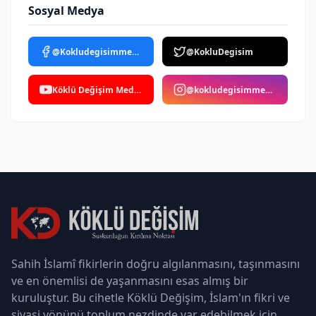
Sosyal Medya
@Kokludegisimmedya
@KokluDegisim
Köklü Değişim Medya
@kokludegisimmedya
Sahih İslamî fikirlerin doğru algılanmasını, taşınmasını
ve en önemlisi de yaşanmasını esas almış bir
kuruluştur. Bu cihetle Köklü Değişim, İslam'ın fikri ve
siyasi yönünü toplum nezdinde var edebilmek için