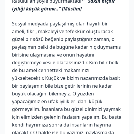
Rasulullah şöyle buyurmaktadır;
“Sakın hiçbir
iyiliği küçük görme..” [Müslim]
Sosyal medyada paylaşılmış olan hayırlı bir
ameli, fikri, makaleyi ve tefekkür oluşturacak
güzel bir sözü beğenip paylaştığınız zaman, o
paylaşımın belki de bugüne kadar hiç duymamış
birisine ulaşmasına ve onun hayatını
değiştirmeye vesile olacaksınızdır. Kim bilir belki
de bu amel cennetteki makamınızı
yükseltecektir. Küçük ve bizim nazarımızda basit
bir paylaşımın bile bize getirilerinin ne kadar
büyük olacağını bilemeyiz. O yüzden
yapacağımız en ufak iyilikleri dahi küçük
görmeyelim. İnsanlara bu güzel dinimizi yaymak
için elimizden gelenin fazlasını yapalım. Bu başta
kendi hayrımıza sonra da insanların hayrına
olacaktır. O halde işe bu yazımızı paylaşmakla