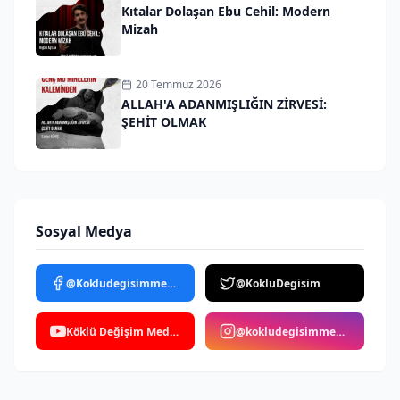
Kıtalar Dolaşan Ebu Cehil: Modern
Mizah
20 Temmuz 2026
ALLAH'A ADANMIŞLIĞIN ZİRVESİ:
ŞEHİT OLMAK
Sosyal Medya
@Kokludegisimmedya
@KokluDegisim
Köklü Değişim Medya
@kokludegisimmedya