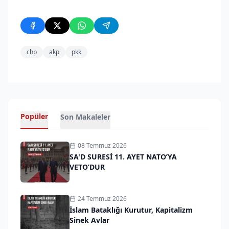
chp
akp
pkk
Popüler
Son Makaleler
08 Temmuz 2026
SA'D SURESİ 11. AYET NATO’YA
VETO’DUR
24 Temmuz 2026
İslam Bataklığı Kurutur, Kapitalizm
Sinek Avlar