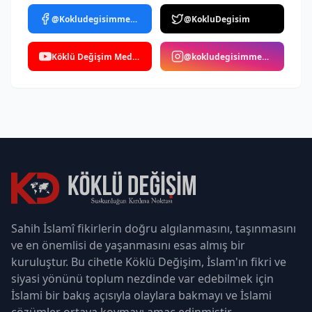
@Kokludegisimmedya
@KokluDegisim
Köklü Değişim Medya
@kokludegisimmedya
Sahih İslamî fikirlerin doğru algılanmasını, taşınmasını
ve en önemlisi de yaşanmasını esas almış bir
kuruluştur. Bu cihetle Köklü Değişim, İslam'ın fikri ve
siyasi yönünü toplum nezdinde var edebilmek için
İslami bir bakış açısıyla olaylara bakmayı ve İslami