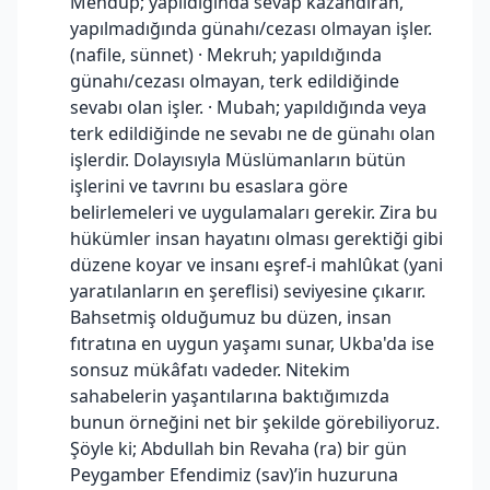
Mendup; yapıldığında sevap kazandıran,
yapılmadığında günahı/cezası olmayan işler.
(nafile, sünnet) · Mekruh; yapıldığında
günahı/cezası olmayan, terk edildiğinde
sevabı olan işler. · Mubah; yapıldığında veya
terk edildiğinde ne sevabı ne de günahı olan
işlerdir. Dolayısıyla Müslümanların bütün
işlerini ve tavrını bu esaslara göre
belirlemeleri ve uygulamaları gerekir. Zira bu
hükümler insan hayatını olması gerektiği gibi
düzene koyar ve insanı eşref-i mahlûkat (yani
yaratılanların en şereflisi) seviyesine çıkarır.
Bahsetmiş olduğumuz bu düzen, insan
fıtratına en uygun yaşamı sunar, Ukba'da ise
sonsuz mükâfatı vadeder. Nitekim
sahabelerin yaşantılarına baktığımızda
bunun örneğini net bir şekilde görebiliyoruz.
Şöyle ki; Abdullah bin Revaha (ra) bir gün
Peygamber Efendimiz (sav)’in huzuruna