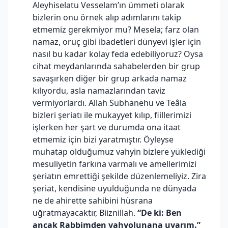
Aleyhiselatu Vesselam’ın ümmeti olarak
bizlerin onu örnek alıp adımlarını takip
etmemiz gerekmiyor mu? Mesela; farz olan
namaz, oruç gibi ibadetleri dünyevi işler için
nasıl bu kadar kolay feda edebiliyoruz? Oysa
cihat meydanlarında sahabelerden bir grup
savaşırken diğer bir grup arkada namaz
kılıyordu, asla namazlarından taviz
vermiyorlardı. Allah Subhanehu ve Teâla
bizleri şeriatı ile mukayyet kılıp, fiillerimizi
işlerken her şart ve durumda ona itaat
etmemiz için bizi yaratmıştır. Öyleyse
muhatap olduğumuz vahyin bizlere yüklediği
mesuliyetin farkına varmalı ve amellerimizi
şeriatın emrettiği şekilde düzenlemeliyiz. Zira
şeriat, kendisine uyulduğunda ne dünyada
ne de ahirette sahibini hüsrana
uğratmayacaktır, Biiznillah.
“De ki: Ben
ancak Rabbimden vahyolunana uyarım.”