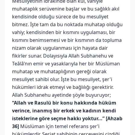
Mesuliyetinin idrakinde olan kul, vahiyle
muhataplık serüvenine başlar ve bu sağlıklı akıl
kendisinde olduğu sürece de bu mesuliyet
bitmez. İşte tam da bu noktada muhatap olduğu
vahiy; kendisinden bir kısmını uygulaması, bir
kısmını benimsemesi ve bir kısmının da topluma
nizam olarak uygulanması için hayata dair
fikirler sunar. Dolayısıyla Allah Subhanehu ve
Teâlâ’nın emir ve yasaklarıyla her bir Müslüman
muhatap ve muhataplığının gereği olarak
mesuliyet sahibi olur. İşte bu mesuliyet, şer'i
hükümleri idrak etmeyi ve bağlılığı gerektirir.
Allah Subhanehu ayetinde şöyle buyuruyor;
“Allah ve Rasulü bir konu hakkında hüküm
verince, inanmış bir erkek ve kadının kendi
isteklerine göre seçme hakkı yoktur...” [Ahzab
36]
Müslüman için temel referans şer’i
hükümlerdir. Şeriat sahibinin çerçevesini çizdiği