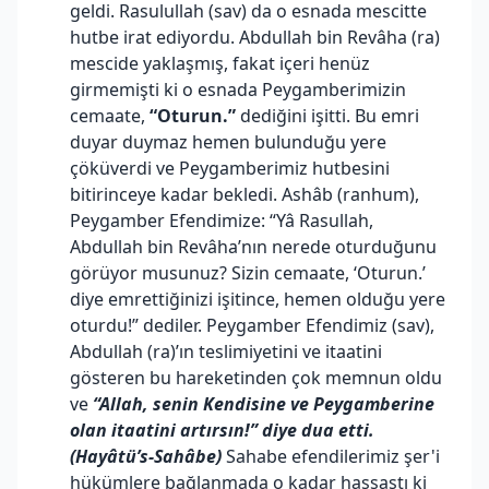
geldi. Rasulullah (sav) da o esnada mescitte
hutbe irat ediyordu. Abdullah bin Revâha (ra)
mescide yaklaşmış, fakat içeri henüz
girmemişti ki o esnada Peygamberimizin
cemaate,
“Oturun.”
dediğini işitti. Bu emri
duyar duymaz hemen bulunduğu yere
çöküverdi ve Peygamberimiz hutbesini
bitirinceye kadar bekledi. Ashâb (ranhum),
Peygamber Efendimize: “Yâ Rasullah,
Abdullah bin Revâha’nın nerede oturduğunu
görüyor musunuz? Sizin cemaate, ‘Oturun.’
diye emrettiğinizi işitince, hemen olduğu yere
oturdu!” dediler. Peygamber Efendimiz (sav),
Abdullah (ra)’ın teslimiyetini ve itaatini
gösteren bu hareketinden çok memnun oldu
ve
“Allah, senin Kendisine ve Peygamberine
olan itaatini artırsın!” diye dua etti.
(Hayâtü’s-Sahâbe)
Sahabe efendilerimiz şer'i
hükümlere bağlanmada o kadar hassastı ki