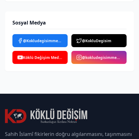
Sosyal Medya
@Kokludegisimmedya
@KokluDegisim
Köklü Değişim Medya
@kokludegisimmedya
Sahih İslamî fikirlerin doğru algılanmasını, taşınmasını