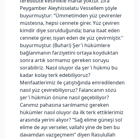
tereddüte kesinlikle mahal yoktur. Zira
Peygamber Aleyhisselatu Vessellem şöyle
buyurmuştur: “Ümmetimden yüz çevirenler
müstesna, hepsi cennete girer. Yüz çeviren
kimdir diye sorulduğunda; bana itaat eden
cennete girer, isyan eden de yüz çevirmiştir.''
buyurmuştur. (Buhari) Şer'i hükümlere
bağlanmanın farziyetini ortaya koyduktan
sonra artık sormamız gereken soruyu
sorabiliriz. Nasıl oluyor da şer'i hükmü bu
kadar kolay terk edebiliyoruz?
Menfaatlerimiz ile çatıştığında emredilenden
nasıl yüz çevirebiliyoruz? Falancanın sözü
şer'i hükmün önüne nasıl geçebiliyor?
Canımız pahasına sarılmamız gereken
hükümler nasıl oluyor da ilk terk ettiklerimiz
arasında yerini alıyor? “Sağ elime güneşi sol
elime de ayı verseler, vallahi yine de ben bu
davamdan vazgeçmem” diyen Rasulullah