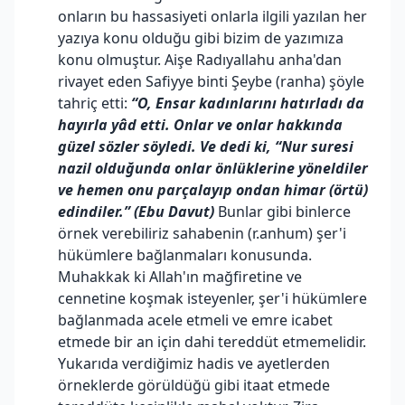
onların bu hassasiyeti onlarla ilgili yazılan her
yazıya konu olduğu gibi bizim de yazımıza
konu olmuştur. Aişe Radıyallahu anha'dan
rivayet eden Safiyye binti Şeybe (ranha) şöyle
tahriç etti:
“O, Ensar kadınlarını hatırladı da
hayırla yâd etti. Onlar ve onlar hakkında
güzel sözler söyledi. Ve dedi ki, “Nur suresi
nazil olduğunda onlar önlüklerine yöneldiler
ve hemen onu parçalayıp ondan himar (örtü)
edindiler.” (Ebu Davut)
Bunlar gibi binlerce
örnek verebiliriz sahabenin (r.anhum) şer'i
hükümlere bağlanmaları konusunda.
Muhakkak ki Allah'ın mağfiretine ve
cennetine koşmak isteyenler, şer'i hükümlere
bağlanmada acele etmeli ve emre icabet
etmede bir an için dahi tereddüt etmemelidir.
Yukarıda verdiğimiz hadis ve ayetlerden
örneklerde görüldüğü gibi itaat etmede