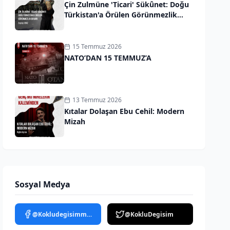
Çin Zulmüne 'Ticari' Sükûnet: Doğu
Türkistan'a Örülen Görünmezlik
Duvarı
15 Temmuz 2026
NATO’DAN 15 TEMMUZ’A
13 Temmuz 2026
Kıtalar Dolaşan Ebu Cehil: Modern
Mizah
Sosyal Medya
@Kokludegisimmedya
@KokluDegisim