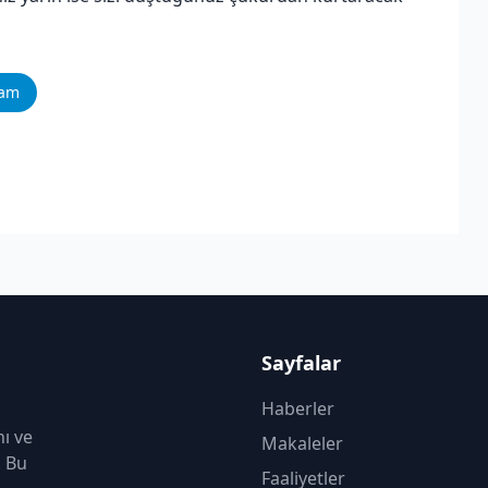
ram
Sayfalar
Haberler
nı ve
Makaleler
. Bu
Faaliyetler