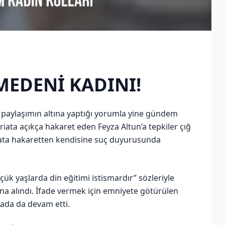
MEDENİ KADINI!
 paylaşımın altına yaptığı yorumla yine gündem
iata açıkça hakaret eden Feyza Altun’a tepkiler çığ
riata hakaretten kendisine suç duyurusunda
ük yaşlarda din eğitimi istismardır” sözleriyle
ına alındı. İfade vermek için emniyete götürülen
rada da devam etti.