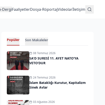
p-Dergi
Faaliyetler
Dosya-Röportaj
Videolar
İletişim
Popüler
Son Makaleler
08 Temmuz 2026
SA'D SURESİ 11. AYET NATO’YA
VETO’DUR
24 Temmuz 2026
İslam Bataklığı Kurutur, Kapitalizm
Sinek Avlar
03 Ağustos 2026