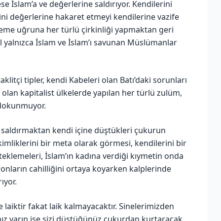
İslam’a ve değerlerine saldırıyor. Kendilerini
i değerlerine hakaret etmeyi kendilerine vazife
me uğruna her türlü çirkinliği yapmaktan geri
il yalnızca İslam ve İslam’ı savunan Müslümanlar
itçi tipler, kendi Kabeleri olan Batı’daki sorunları
olan kapitalist ülkelerde yapılan her türlü zulüm,
 dokunmuyor.
 saldırmaktan kendi içine düştükleri çukurun
kimliklerini bir meta olarak görmesi, kendilerini bir
eklemeleri, İslam’ın kadına verdiği kıymetin onda
 onların cahilliğini ortaya koyarken kalplerinde
ıyor.
e laiktir fakat laik kalmayacaktır. Sinelerimizden
ız yarın ise sizi düştüğünüz çukurdan kurtaracak