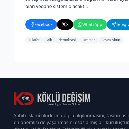
olan yegâne sistem olacaktır.
Facebook
X
WhatsApp
Teleg
Hilafet
laik
demokrasi
Ümmet
Feyza Altun
Sahih İslamî fikirlerin doğru algılanmasını, taşınması
en önemlisi de yaşanmasını esas almış bir kuruluştur