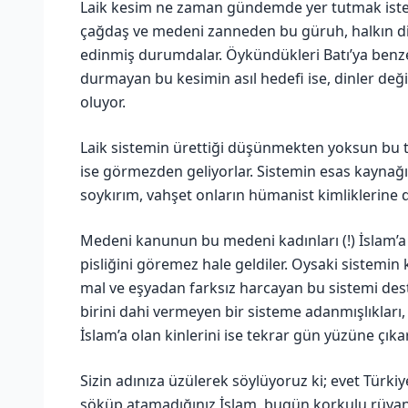
Laik kesim ne zaman gündemde yer tutmak istese 
çağdaş ve medeni zanneden bu güruh, halkın din
edinmiş durumdalar. Öykündükleri Batı’ya benze
durmayan bu kesimin asıl hedefi ise, dinler değ
oluyor.
Laik sistemin ürettiği düşünmekten yoksun bu takl
ise görmezden geliyorlar. Sistemin esas kaynağı 
soykırım, vahşet onların hümanist kimliklerine
Medeni kanunun bu medeni kadınları (!) İslam’a
pisliğini göremez hale geldiler. Oysaki sistemin 
mal ve eşyadan farksız harcayan bu sistemi dest
birini dahi vermeyen bir sisteme adanmışlıkları,
İslam’a olan kinlerini ise tekrar gün yüzüne çıkar
Sizin adınıza üzülerek söylüyoruz ki; evet Türkiy
söküp atamadığınız İslam, bugün korkulu rüyan