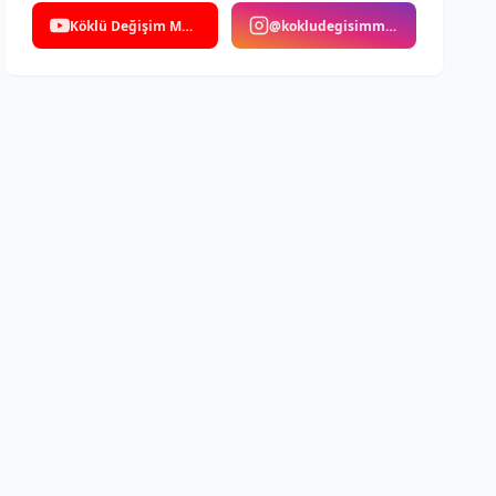
Köklü Değişim Medya
@kokludegisimmedya