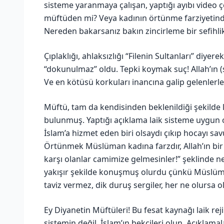
sisteme yaranmaya çalışan, yaptığı ayıbı vide
müftüden mi? Veya kadının örtünme farziyetin
Nereden bakarsanız bakın zincirleme bir sefihlik 
Çıplaklığı, ahlaksızlığı “Filenin Sultanları” diye
“dokunulmaz” oldu. Tepki koymak suç! Allah’ın (
Ve en kötüsü korkuları inancına galip gelenlerle
Müftü, tam da kendisinden beklenildiği şekilde 
bulunmuş. Yaptığı açıklama laik sisteme uygun ol
İslam’a hizmet eden biri olsaydı çıkıp hocayı s
Örtünmek Müslüman kadına farzdır, Allah’ın b
karşı olanlar camimize gelmesinler!” şeklinde 
yakışır şekilde konuşmuş olurdu çünkü Müslüman
taviz vermez, dik duruş sergiler, her ne olursa o
Ey Diyanetin Müftüleri! Bu fesat kaynağı laik re
sistemin değil, İslam’ın bekçileri olun. Açıklam