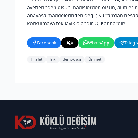
ayetlerinden olsun, hadislerden olsun, alimler
anayasa maddelerinden değil; Kur’an’dan hesaba 
korkulmaya tek layık olandır. O, Kahhardır!
Facebook
X
WhatsApp
Teleg
Hilafet
laik
demokrasi
Ümmet