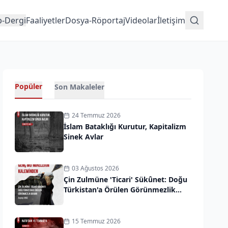
p-Dergi
Faaliyetler
Dosya-Röportaj
Videolar
İletişim
Popüler
Son Makaleler
24 Temmuz 2026
İslam Bataklığı Kurutur, Kapitalizm
Sinek Avlar
03 Ağustos 2026
Çin Zulmüne 'Ticari' Sükûnet: Doğu
Türkistan'a Örülen Görünmezlik
Duvarı
15 Temmuz 2026