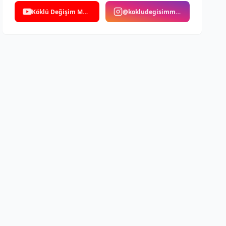
Köklü Değişim Medya
@kokludegisimmedya