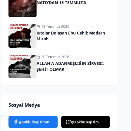
NATO’DAN 15 TEMMUZ’A
13 Temmuz 2026
Kıtalar Dolaşan Ebu Cehil: Modern
Mizah
20 Temmuz 2026
ALLAH'A ADANMIŞLIĞIN ZİRVESİ:
ŞEHİT OLMAK
Sosyal Medya
@Kokludegisimmedya
@KokluDegisim