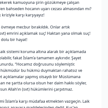
o çekerek kamuoyuna şirin gözükmeye çalışan
den bahseden hocanın uyarı cezası almasından mı?
kriziyle karşı karşıyayız!
rek övmeye mecbur bırakıldık. Onlar artık
svt) emrini açıklamak suç! Haktan yana olmak suç!
 dolu bir hayat!
laik sistemi koruma altına alarak bir açıklamada
abilir, fakat İslam’a tamamen aykırıdır. Şayet
avunurdu. “Hocamız doğrusunu söylemiştir.
ir hükmüdür bu hükmü duymaktan rahatsız ve
net açıklamalar yapmış olsaydı bir Müslümana
 ne şartta olursa olsun her daim hakkı söyler,
lsun Allah’ın (svt) hükümlerini çarpıtmaz.
jimi İslam’a karşı müdafaa etmekten vazgeçin. Laik
alarınız anayasa maddelerinden değil, Kur’an