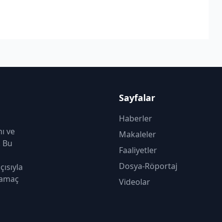
Sayfalar
Haberler
nı ve
Makaleler
. Bu
Faaliyetler
Dosya-Röportaj
çısıyla
 amaç
Videolar