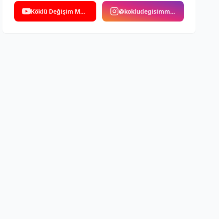
Köklü Değişim Medya
@kokludegisimmedya