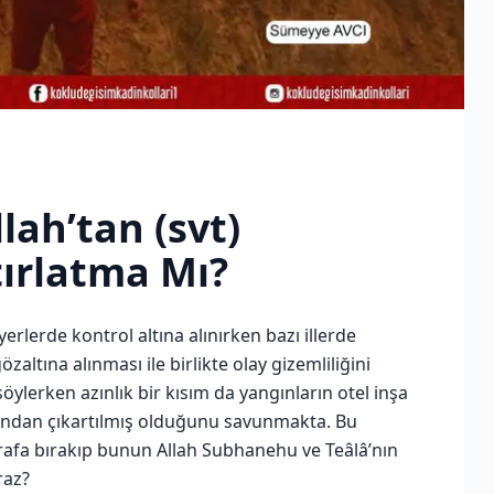
lah’tan (svt)
ırlatma Mı?
lerde kontrol altına alınırken bazı illerde
zaltına alınması ile birlikte olay gizemliliğini
öylerken azınlık bir kısım da yangınların otel inşa
rafından çıkartılmış olduğunu savunmakta. Bu
tarafa bırakıp bunun Allah Subhanehu ve Teâlâ’nın
raz?