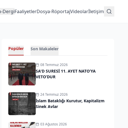
p-Dergi
Faaliyetler
Dosya-Röportaj
Videolar
İletişim
Popüler
Son Makaleler
08 Temmuz 2026
SA'D SURESİ 11. AYET NATO’YA
VETO’DUR
24 Temmuz 2026
İslam Bataklığı Kurutur, Kapitalizm
Sinek Avlar
03 Ağustos 2026