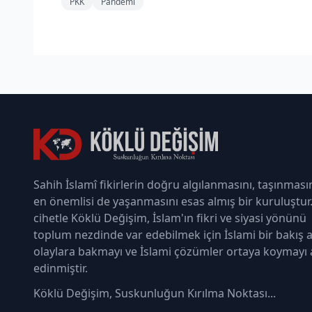
PKK
Pandemi
Sahih İslamî fikirlerin doğru algılanmasını, taşınması
en önemlisi de yaşanmasını esas almış bir kuruluştur
cihetle Köklü Değişim, İslam'ın fikri ve siyasi yönünü
toplum nezdinde var edebilmek için İslami bir bakış a
olaylara bakmayı ve İslami çözümler ortaya koymayı
edinmiştir.
Köklü Değişim, Suskunluğun Kırılma Noktası...