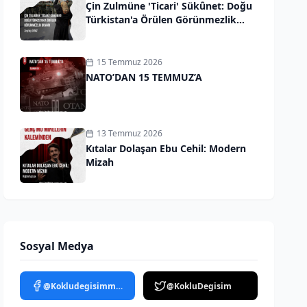
Çin Zulmüne 'Ticari' Sükûnet: Doğu
Türkistan'a Örülen Görünmezlik
Duvarı
15 Temmuz 2026
NATO’DAN 15 TEMMUZ’A
13 Temmuz 2026
Kıtalar Dolaşan Ebu Cehil: Modern
Mizah
Sosyal Medya
@Kokludegisimmedya
@KokluDegisim