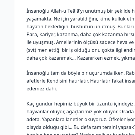
İnsanoğlu Allah-u Teâlâ’yı unutmuş bir şekilde 
yaşamakta. Ne için yaratıldığını, kime kulluk etm
hayatın beklediğini büsbütün unutmuş. Bunları
Para, kariyer, kazanma, daha çok kazanma hırsı g
ile uyuşmuş. Amellerinin ölçüsü sadece heva ve h
(svt) men ettiği bir iş olduğu onu çokta ilgile
daha çok kazanmak… Kazanırken ezmek, yıkm
İnsanoğlu tam da böyle bir uçurumda iken, Rabb
afetlerle Kendisini hatırlatır. Hatırlatır fakat in
edemez dahi.
Kaç gündür hepimiz büyük bir üzüntü içindeyiz. 
hayvanlar ölüyor, ağaçlarımız yok oluyor. Orad
adeta. Yapanlara lanetler okuyoruz. Öfkeleniyoru
olayda olduğu gibi... Bu defa tam tersini yapsak
bırakıp ben ne yaptım? Neden geliyor bunlar ba