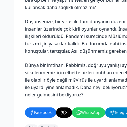
kullansak daha sağlıklı olmaz mı?
Düşünsenize, bir virüs ile tüm dünyanın düzeni d
insanlar üzerinde çok kirli oyunlar oynandı. İns
ilişkileri öldürüldü. Pandemi sürecinde Müslüm
turizm için yasaklar kalktı. Bu durumda dahi ins
konuştular, tartıştılar. Asıl düşünmemiz gereken
Dünya bir imtihan. Rabbimiz, doğruyu yanlışı a
silkelenmemiz için elbette bizleri imtihan edece
ile olabilir öyle değil mi?Virüs ile uyardı anla
ile uyardı yine anlamadık. Daha neyi bekliyoruz?
neler gelmesini bekliyoruz?
Facebook
X
WhatsApp
Teleg