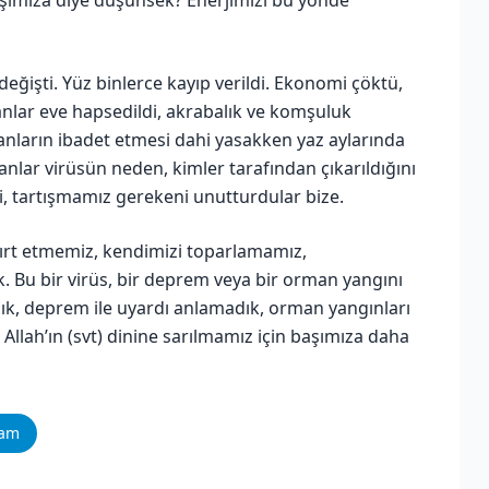
eğişti. Yüz binlerce kayıp verildi. Ekonomi çöktü,
anlar eve hapsedildi, akrabalık ve komşuluk
anların ibadet etmesi dahi yasakken yaz aylarında
anlar virüsün neden, kimler tarafından çıkarıldığını
i, tartışmamız gerekeni unutturdular bize.
yırt etmemiz, kendimizi toparlamamız,
k. Bu bir virüs, bir deprem veya bir orman yangını
madık, deprem ile uyardı anlamadık, orman yangınları
 Allah’ın (svt) dinine sarılmamız için başımıza daha
ram