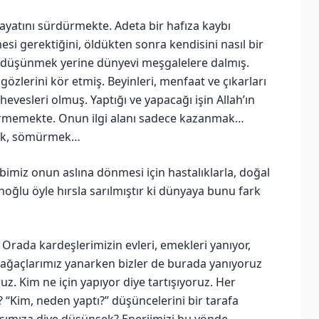
hayatını sürdürmekte. Adeta bir hafıza kaybı
esi gerektiğini, öldükten sonra kendisini nasıl bir
 düşünmek yerine dünyevi meşgalelere dalmış.
özlerini kör etmiş. Beyinleri, menfaat ve çıkarları
evesleri olmuş. Yaptığı ve yapacağı işin Allah’ın
ndirmemekte. Onun ilgi alanı sadece kazanmak…
ak, sömürmek…
imiz onun aslına dönmesi için hastalıklarla, doğal
sanoğlu öyle hırsla sarılmıştır ki dünyaya bunu fark
Orada kardeşlerimizin evleri, emekleri yanıyor,
a ağaçlarımız yanarken bizler de burada yanıyoruz
z. Kim ne için yapıyor diye tartışıyoruz. Her
? “Kim, neden yaptı?” düşüncelerini bir tarafa
şımıza diye düşünsek? Enerjimizi bu yönde