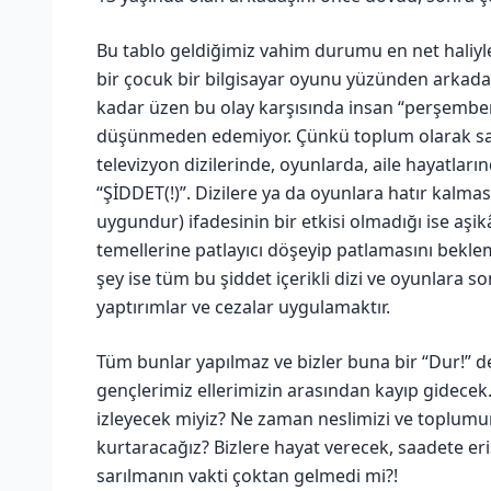
Bu tablo geldiğimiz vahim durumu en net haliyl
bir çocuk bir bilgisayar oyunu yüzünden arkadaş
kadar üzen bu olay karşısında insan “perşemben
düşünmeden edemiyor. Çünkü toplum olarak sağ
televizyon dizilerinde, oyunlarda, aile hayatları
“ŞİDDET(!)”. Dizilere ya da oyunlara hatır kalmas
uygundur) ifadesinin bir etkisi olmadığı ise aş
temellerine patlayıcı döşeyip patlamasını bekle
şey ise tüm bu şiddet içerikli dizi ve oyunlara 
yaptırımlar ve cezalar uygulamaktır.
Tüm bunlar yapılmaz ve bizler buna bir “Dur!”
gençlerimiz ellerimizin arasından kayıp gidecek
izleyecek miyiz? Ne zaman neslimizi ve toplumu
kurtaracağız? Bizlere hayat verecek, saadete er
sarılmanın vakti çoktan gelmedi mi?!