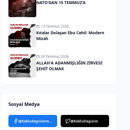
NATO’DAN 15 TEMMUZ’A
13 Temmuz 2026
Kıtalar Dolaşan Ebu Cehil: Modern
Mizah
20 Temmuz 2026
ALLAH'A ADANMIŞLIĞIN ZİRVESİ:
ŞEHİT OLMAK
Sosyal Medya
@Kokludegisimmedya
@KokluDegisim