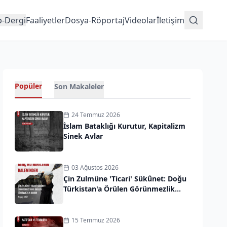
p-Dergi
Faaliyetler
Dosya-Röportaj
Videolar
İletişim
Popüler
Son Makaleler
24 Temmuz 2026
İslam Bataklığı Kurutur, Kapitalizm
Sinek Avlar
03 Ağustos 2026
Çin Zulmüne 'Ticari' Sükûnet: Doğu
Türkistan'a Örülen Görünmezlik
Duvarı
15 Temmuz 2026