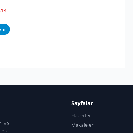
-13
...
ram
Sayfalar
Haberler
nı ve
Makaleler
. Bu