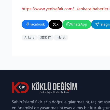
https://www.yenisafak.com/.../ankara-haberleri
Facebook
X
WhatsApp
Teleg
Ankara
ŞİDDET
hilafet
Sahih İslamî fikirlerin doğru algılanmasını, taşınması
en önemlisi de yaşanmasını esas almış bir kuruluştur