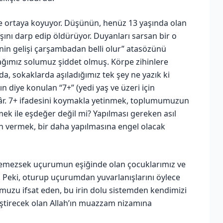
e ortaya koyuyor. Düşünün, henüz 13 yaşında olan
ını darp edip öldürüyor. Duyanları sarsan bir o
in gelişi çarşambadan belli olur” atasözünü
ımız solumuz şiddet olmuş. Körpe zihinlere
nda, sokaklarda aşıladığımız tek şey ne yazık ki
ın diye konulan “7+” (yedi yaş ve üzeri için
ikâr. 7+ ifadesini koymakla yetinmek, toplumumuzun
mek ile eşdeğer değil mi? Yapılması gereken asıl
son vermek, bir daha yapılmasına engel olacak
 demezsek uçurumun eşiğinde olan çocuklarımız ve
. Peki, oturup uçurumdan yuvarlanışlarını öylece
muzu ifsat eden, bu irin dolu sistemden kendimizi
iştirecek olan Allah’ın muazzam nizamına