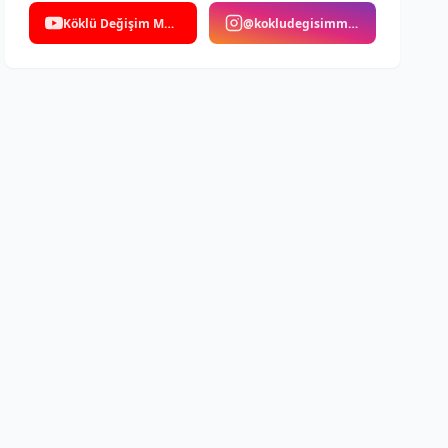
Köklü Değişim Medya
@kokludegisimmedya