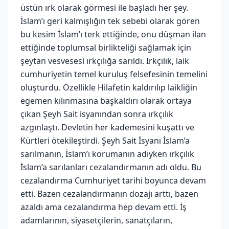
üstün ırk olarak görmesi ile başladı her şey.
İslam’ı geri kalmışlığın tek sebebi olarak gören
bu kesim İslam’ı terk ettiğinde, onu düşman ilan
ettiğinde toplumsal birlikteliği sağlamak için
şeytan vesvesesi ırkçılığa sarıldı. Irkçılık, laik
cumhuriyetin temel kuruluş felsefesinin temelini
oluşturdu. Özellikle Hilafetin kaldırılıp laikliğin
egemen kılınmasına başkaldırı olarak ortaya
çıkan Şeyh Sait isyanından sonra ırkçılık
azgınlaştı. Devletin her kademesini kuşattı ve
Kürtleri ötekileştirdi. Şeyh Sait İsyanı İslam’a
sarılmanın, İslam’ı korumanın adıyken ırkçılık
İslam’a sarılanları cezalandırmanın adı oldu. Bu
cezalandırma Cumhuriyet tarihi boyunca devam
etti. Bazen cezalandırmanın dozajı arttı, bazen
azaldı ama cezalandırma hep devam etti. İş
adamlarının, siyasetçilerin, sanatçıların,