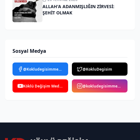
ALLAH'A ADANMIŞLIĞIN ZİRVESİ:
ŞEHİT OLMAK
Sosyal Medya
@Kokludegisimmedya
@KokluDegisim
Köklü Değişim Medya
@kokludegisimmedya