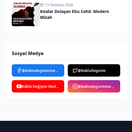
13 Temmuz 2026
Kıtalar Dolaşan Ebu Cehil: Modern
Mizah
Sosyal Medya
@Kokludegisimmedya
@KokluDegisim
Köklü Değişim Medya
@kokludegisimmedya