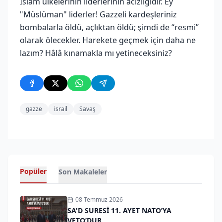
İslam ülkelerinin liderlerinin acizliğidir. Ey
"Müslüman" liderler! Gazzeli kardeşleriniz
bombalarla öldü, açlıktan öldü; şimdi de “resmi”
olarak ölecekler. Harekete geçmek için daha ne
lazım? Hâlâ kınamakla mı yetineceksiniz?
gazze
israil
Savaş
Popüler
Son Makaleler
08 Temmuz 2026
SA'D SURESİ 11. AYET NATO’YA
VETO’DUR