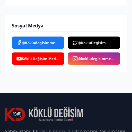
Sosyal Medya
@Kokludegisimmedya
@KokluDegisim
Köklü Değişim Medya
@kokludegisimmedya
Sahih İslamî fikirlerin doğru algılanmasını, taşınmasını