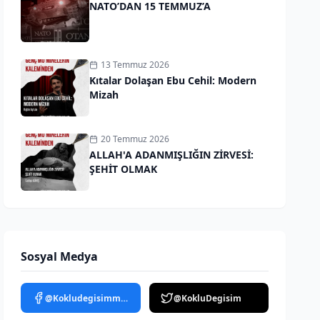
NATO’DAN 15 TEMMUZ’A
13 Temmuz 2026
Kıtalar Dolaşan Ebu Cehil: Modern
Mizah
20 Temmuz 2026
ALLAH'A ADANMIŞLIĞIN ZİRVESİ:
ŞEHİT OLMAK
Sosyal Medya
@Kokludegisimmedya
@KokluDegisim