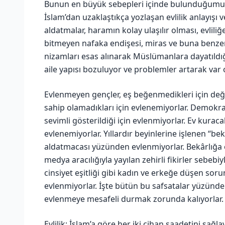
Bunun en büyük sebepleri içinde bulunduğumuz 
İslam’dan uzaklaştıkça yozlaşan evlilik anlayış
aldatmalar, haramın kolay ulaşılır olması, evlil
bitmeyen nafaka endişesi, miras ve buna benzer p
nizamları esas alınarak Müslümanlara dayatıldığ
aile yapısı bozuluyor ve problemler artarak var o
Evlenmeyen gençler, eş beğenmedikleri için değil
sahip olamadıkları için evlenemiyorlar. Demokra
sevimli gösterildiği için evlenmiyorlar. Ev kurac
evlenemiyorlar. Yıllardır beyinlerine işlenen “bek
aldatmacası yüzünden evlenmiyorlar. Bekârlığa 
medya aracılığıyla yayılan zehirli fikirler sebebi
cinsiyet eşitliği gibi kadın ve erkeğe düşen sor
evlenmiyorlar. İşte bütün bu safsatalar yüzünde
evlenmeye mesafeli durmak zorunda kalıyorlar.
Evlilik; İslam’a göre her iki cihan saadetini sağla