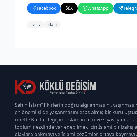
Facebook
X
WhatsApp
Teleg
evlilik
islam
Sahih İslamî fikirlerin doğru algılanmasını, taşınması
en önemlisi de yaşanmasını esas almış bir kuruluştur
cihetle Köklü Değişim, İslam'ın fikri ve siyasi yönünü
toplum nezdinde var edebilmek için İslami bir bakış a
olaylara bakmayı ve İslami çözümler ortaya koymayı