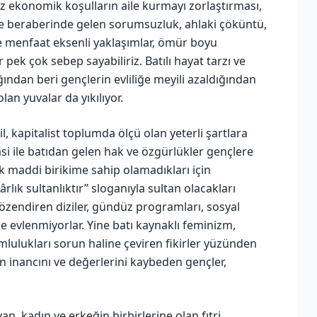
ekonomik koşulların aile kurmayı zorlaştırması,
ı ve beraberinde gelen sorumsuzluk, ahlaki çöküntü,
iğe menfaat eksenli yaklaşımlar, ömür boyu
ek çok sebep sayabiliriz. Batılı hayat tarzı ve
ından beri gençlerin evliliğe meyili azaldığından
lan yuvalar da yıkılıyor.
, kapitalist toplumda ölçü olan yeterli şartlara
si ile batıdan gelen hak ve özgürlükler gençlere
ak maddi birikime sahip olamadıkları için
ârlık sultanlıktır” sloganıyla sultan olacakları
özendiren diziler, gündüz programları, sosyal
yle evlenmiyorlar. Yine batı kaynaklı feminizm,
umlulukları sorun haline çeviren fikirler yüzünden
n inancını ve değerlerini kaybeden gençler,
yan, kadın ve erkeğin birbirlerine olan fıtri