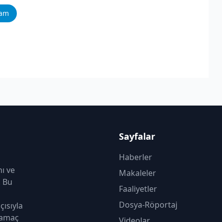
ram
Sayfalar
Haberler
nı ve
Makaleler
. Bu
Faaliyetler
Dosya-Röportaj
çısıyla
 amaç
Videolar