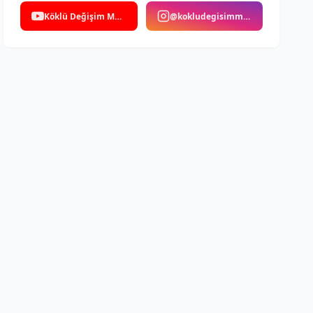
Köklü Değişim Medya
@kokludegisimmedya