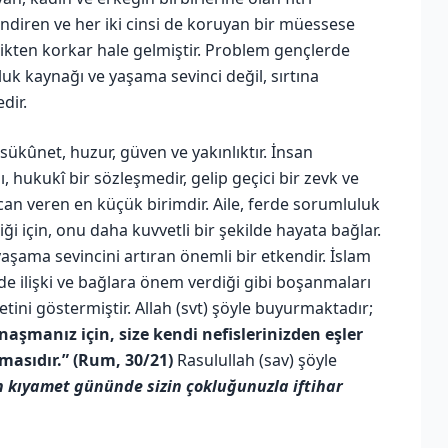
ndiren ve her iki cinsi de koruyan bir müessese
ilikten korkar hale gelmiştir. Problem gençlerde
uluk kaynağı ve yaşama sevinci değil, sırtına
dir.
si sükûnet, huzur, güven ve yakınlıktır. İnsan
, hukukî bir sözleşmedir, gelip geçici bir zevk ve
 can veren en küçük birimdir. Aile, ferde sorumluluk
ği için, onu daha kuvvetli bir şekilde hayata bağlar.
aşama sevincini artıran önemli bir etkendir. İslam
de ilişki ve bağlara önem verdiği gibi boşanmaları
yetini göstermiştir. Allah (svt) şöyle buyurmaktadır;
ynaşmanız için, size kendi nefislerinizden eşler
asıdır.” (Rum, 30/21)
Rasulullah (sav) şöyle
en kıyamet gününde sizin çokluğunuzla iftihar