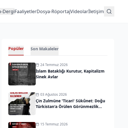
p-Dergi
Faaliyetler
Dosya-Röportaj
Videolar
İletişim
Popüler
Son Makaleler
24 Temmuz 2026
İslam Bataklığı Kurutur, Kapitalizm
Sinek Avlar
03 Ağustos 2026
Çin Zulmüne 'Ticari' Sükûnet: Doğu
Türkistan'a Örülen Görünmezlik
Duvarı
15 Temmuz 2026