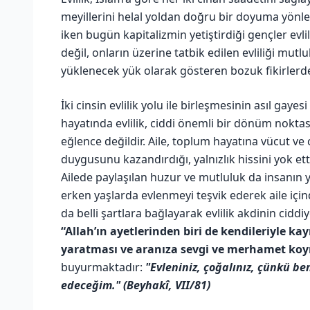
meyillerini helal yoldan doğru bir doyuma yönle
iken bugün kapitalizmin yetiştirdiği gençler evl
değil, onların üzerine tatbik edilen evliliği mutl
yüklenecek yük olarak gösteren bozuk fikirlerde
İki cinsin evlilik yolu ile birleşmesinin asıl gaye
hayatında evlilik, ciddi önemli bir dönüm noktası
eğlence değildir. Aile, toplum hayatına vücut ve
duygusunu kazandırdığı, yalnızlık hissini yok etti
Ailede paylaşılan huzur ve mutluluk da insanın y
erken yaşlarda evlenmeyi teşvik ederek aile için
da belli şartlara bağlayarak evlilik akdinin ciddi
“Allah’ın ayetlerinden biri de kendileriyle ka
yaratması ve aranıza sevgi ve merhamet koym
buyurmaktadır:
"Evleniniz, çoğalınız, çünkü b
edeceğim." (Beyhakî, VII/81)