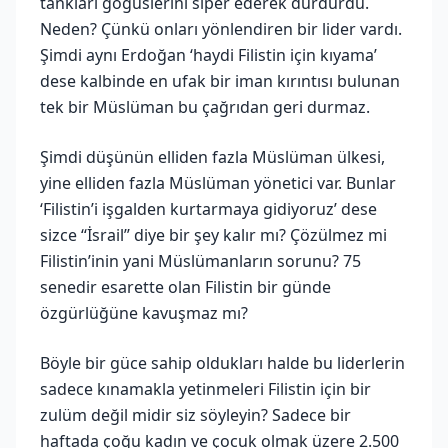
tankları göğüslerini siper ederek durdurdu.
Neden? Çünkü onları yönlendiren bir lider vardı.
Şimdi aynı Erdoğan ‘haydi Filistin için kıyama’
dese kalbinde en ufak bir iman kırıntısı bulunan
tek bir Müslüman bu çağrıdan geri durmaz.
Şimdi düşünün elliden fazla Müslüman ülkesi,
yine elliden fazla Müslüman yönetici var. Bunlar
‘Filistin’i işgalden kurtarmaya gidiyoruz’ dese
sizce ‘‘İsrail’’ diye bir şey kalır mı? Çözülmez mi
Filistin’inin yani Müslümanların sorunu? 75
senedir esarette olan Filistin bir günde
özgürlüğüne kavuşmaz mı?
Böyle bir güce sahip oldukları halde bu liderlerin
sadece kınamakla yetinmeleri Filistin için bir
zulüm değil midir siz söyleyin? Sadece bir
haftada çoğu kadın ve çocuk olmak üzere 2.500