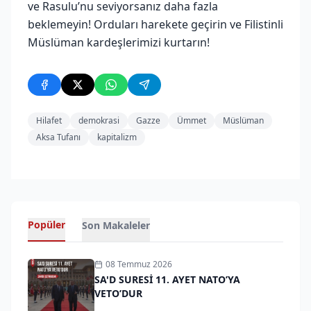
ve Rasulu’nu seviyorsanız daha fazla
beklemeyin! Orduları harekete geçirin ve Filistinli
Müslüman kardeşlerimizi kurtarın!
Hilafet
demokrasi
Gazze
Ümmet
Müslüman
Aksa Tufanı
kapitalizm
Popüler
Son Makaleler
08 Temmuz 2026
SA'D SURESİ 11. AYET NATO’YA
VETO’DUR