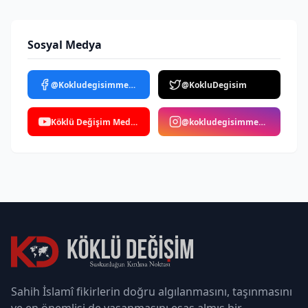
Sosyal Medya
@Kokludegisimmedya
@KokluDegisim
Köklü Değişim Medya
@kokludegisimmedya
Sahih İslamî fikirlerin doğru algılanmasını, taşınmasını