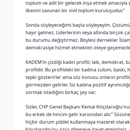
toplum ve adil bir gelecek inşa etmek amacıyla ç
ilkesini savunan bir sivil toplum kuruluşudur.”
Sonda söyleyeceğimi başta söyleyeyim. Çözüm
hayır gelmez. Liderlerinin veya altında birçok ç
bu durumu değiştirmez. Böylesi dernekler İslam
demokrasiye hizmet etmekten öteye geçemezle
KADEM’in çizdiği kadın profili; laik, demokrat, ba
profildir. Bu profildeki bir kadına zulüm, bask
tepki gösterirler ama söz konusu onların prof
görmezden gelirler. Siz kadına pozitif ayrımcılı
sormak istediğim birkaç şey var;
Sizler, CHP Genel Başkanı Kemal Kılıçdaroğlu'nu
bu erkek de hıncını gelir karısından alır.” Sözün
hiçbir durum şiddet kullanmaya mazeret olarak
Kılıçdaroğlu’nu özür dilemeye davet etmiştiniz.