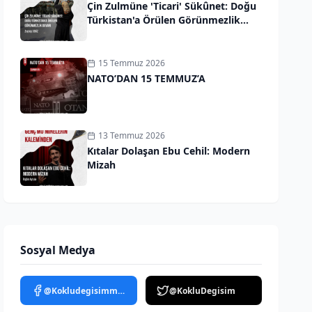
Çin Zulmüne 'Ticari' Sükûnet: Doğu
Türkistan'a Örülen Görünmezlik
Duvarı
15 Temmuz 2026
NATO’DAN 15 TEMMUZ’A
13 Temmuz 2026
Kıtalar Dolaşan Ebu Cehil: Modern
Mizah
Sosyal Medya
@Kokludegisimmedya
@KokluDegisim