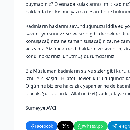
duymadınız? O esnada kulaklarınızı mı tıkadını
hakkında tek kelime yazma cesaretinde bulunm
Kadınların haklarını savunduğunuzu iddia ediyor
savunuyorsunuz? Siz ve sizin gibi dernekler ikti
konuşacağınıza ne zaman susacağınıza, ne zama
acizsiniz. Siz önce kendi haklarınızı savunun, z
kendi haklarınızı unutmuş durumdasınız.
Biz Müslüman kadınların siz ve sizler gibi kuruluş
izni ile 2. Raşid-i Hilafet Devleti kurulduğunda
O gün ne bizlere haksızlık yapanlar ne de kadı
olacak. Şunu bilin ki, Allah’ın (svt) vadi çok yakınd
Sümeyye AVCI
Facebook
X
WhatsApp
Teleg