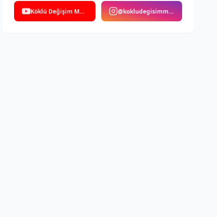
Köklü Değişim Medya
@kokludegisimmedya