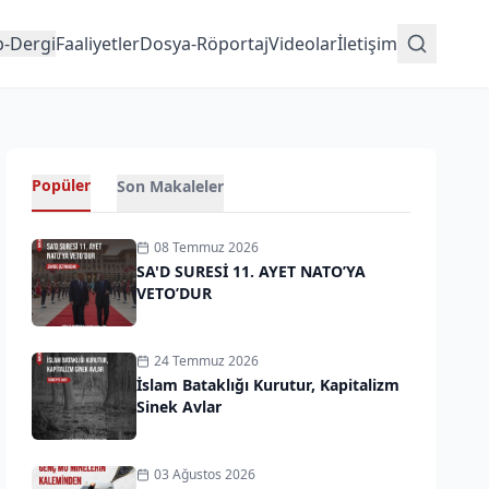
p-Dergi
Faaliyetler
Dosya-Röportaj
Videolar
İletişim
Popüler
Son Makaleler
08 Temmuz 2026
SA'D SURESİ 11. AYET NATO’YA
VETO’DUR
24 Temmuz 2026
İslam Bataklığı Kurutur, Kapitalizm
Sinek Avlar
03 Ağustos 2026