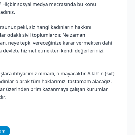
z? Hiçbir sosyal medya mecrasında bu konu
adınız.
sunuz peki, siz hangi kadınların hakkını
dar odaklı sivil toplumlardır. Ne zaman
n, neye tepki vereceğinize karar vermekten dahi
ira devlete hizmet etmekten kendi değerlerinizi,
lara ihtiyacımız olmadı, olmayacaktır. Allah’ın (svt)
 kadınlar olarak tüm haklarımızı tastamam alacağız.
nlar üzerinden prim kazanmaya çalışan kurumlar
ır.
ram