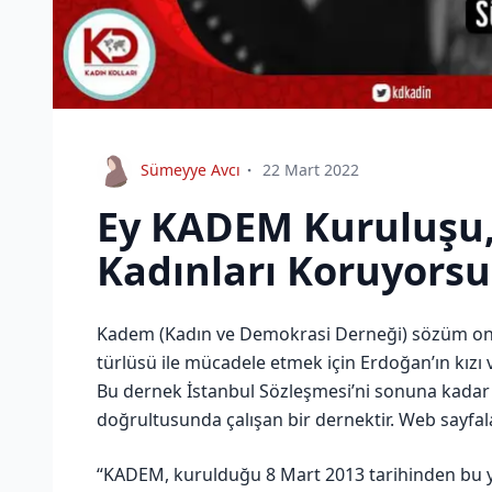
Sümeyye Avcı
22 Mart 2022
Ey KADEM Kuruluşu, 
Kadınları Koruyors
Kadem (Kadın ve Demokrasi Derneği) sözüm ona 
türlüsü ile mücadele etmek için Erdoğan’ın kızı 
Bu dernek İstanbul Sözleşmesi’ni sonuna kadar 
doğrultusunda çalışan bir dernektir. Web sayfala
“KADEM, kurulduğu 8 Mart 2013 tarihinden bu ya