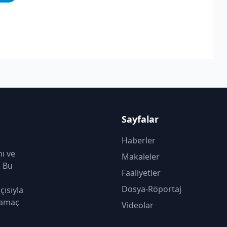
Sayfalar
Haberler
nı ve
Makaleler
. Bu
Faaliyetler
Dosya-Röportaj
çısıyla
 amaç
Videolar