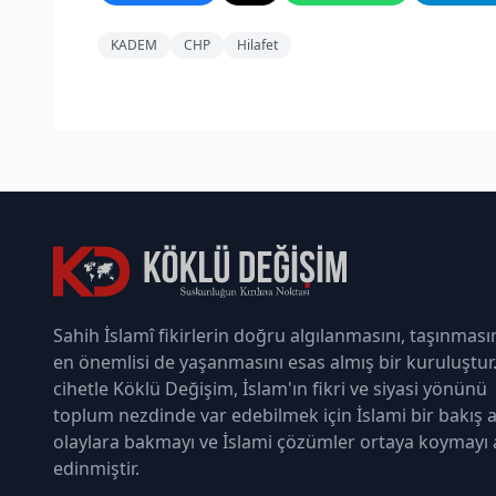
KADEM
CHP
Hilafet
Sahih İslamî fikirlerin doğru algılanmasını, taşınması
en önemlisi de yaşanmasını esas almış bir kuruluştur
cihetle Köklü Değişim, İslam'ın fikri ve siyasi yönünü
toplum nezdinde var edebilmek için İslami bir bakış a
olaylara bakmayı ve İslami çözümler ortaya koymayı
edinmiştir.