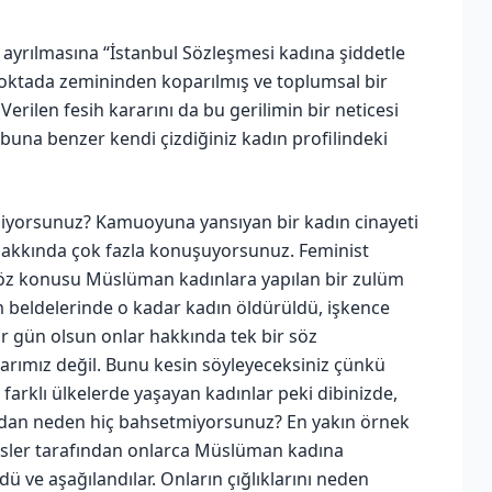
n ayrılmasına “İstanbul Sözleşmesi kadına şiddetle
 noktada zemininden koparılmış ve toplumsal bir
rilen fesih kararını da bu gerilimin bir neticesi
 buna benzer kendi çizdiğiniz kadın profilindeki
ediyorsunuz? Kamuoyuna yansıyan bir kadın cinayeti
 hakkında çok fazla konuşuyorsunuz. Feminist
öz konusu Müslüman kadınlara yapılan bir zulüm
beldelerinde o kadar kadın öldürüldü, işkence
ir gün olsun onlar hakkında tek bir söz
larımız değil. Bunu kesin söyleyeceksiniz çünkü
 farklı ülkelerde yaşayan kadınlar peki dibinizde,
rdan neden hiç bahsetmiyorsunuz? En yakın örnek
isler tarafından onlarca Müslüman kadına
ü ve aşağılandılar. Onların çığlıklarını neden