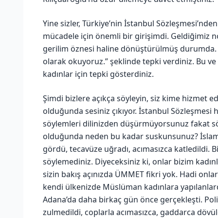
Yine sizler, Türkiye’nin İstanbul Sözleşmesi’nde
mücadele için önemli bir girişimdi. Geldiğimiz
gerilim öznesi haline dönüştürülmüş durumda. Ve
olarak okuyoruz.” şeklinde tepki verdiniz. Bu ve
kadınlar için tepki gösterdiniz.
Şimdi bizlere açıkça söyleyin, siz kime hizmet 
olduğunda sesiniz çıkıyor. İstanbul Sözleşmesi
söylemleri dilinizden düşürmüyorsunuz fakat s
olduğunda neden bu kadar suskunsunuz? İslam 
gördü, tecavüze uğradı, acımasızca katledildi. B
söylemediniz. Diyeceksiniz ki, onlar bizim kadın
sizin bakış açınızda ÜMMET fikri yok. Hadi onlar
kendi ülkenizde Müslüman kadınlara yapılanla
Adana’da daha birkaç gün önce gerçekleşti. Pol
zulmedildi, coplarla acımasızca, gaddarca dövüld