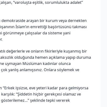
alışan, “varoluşta eşitlik, sorumlulukta adalet”
ü demokraside arayan bir kurum veya dernekten
alışanının İslam’ın emrettiği başörtüsünü takması
i görünmeye çalışsalar da sisteme yani
r.
tılı değerlerle ve onların fikirleriyle kuşanmış bir
ı, haksızlık olduğunda hemen açıklama yapıp duruma
iline uymayan Müslüman kadınlar olunca
ğı çok yanlış anlamışsınız. Onlara söylemek ve
n “Erkek işsizse, eve yeteri kadar para gelmiyorsa
e karşılık: “Şiddetin hiçbir gerekçesi olamaz ve
 gösterilemez…” şeklinde tepki vererek