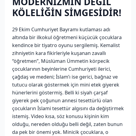
MODERNİZMİN DEĞİL
KÖLELİĞİN SİMGESİDİR!
29 Ekim Cumhuriyet Bayramı kutlaması adı
altında bir ilkokul öğretmeni küçücük çocuklara
kendince bir tiyatro oyunu sergilemiş. Kemalist
zihniyetin kara fikirleriyle kuşanan zavallı
“öğretmen”, Müslüman Ümmetin körpecik
çocuklarının beyinlerine Cumhuriyeti ilerici,
çağdaş ve medeni; İslam’ı ise gerici, bağnaz ve
tutucu olarak göstermek için mini etek giyerek
hünerlerini göstermiş. Belli ki siyah çarşaf
giyerek pek çoğunun annesi tesettürlü olan
çocukların İslami tesettür algısını da değiştirmek
istemiş. Video kısa, söz konusu kişinin kim
olduğu, nereden olduğu belli değil, zaten bunun
da pek bir önemi yok. Minicik çocuklara, o