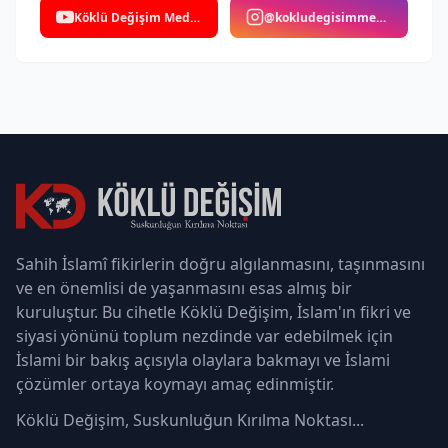
Köklü Değişim Medya
@kokludegisimmedya
Sahih İslamî fikirlerin doğru algılanmasını, taşınmasını
ve en önemlisi de yaşanmasını esas almış bir
kuruluştur. Bu cihetle Köklü Değişim, İslam'ın fikri ve
siyasi yönünü toplum nezdinde var edebilmek için
İslami bir bakış açısıyla olaylara bakmayı ve İslami
çözümler ortaya koymayı amaç edinmiştir.
Köklü Değişim, Suskunluğun Kırılma Noktası...