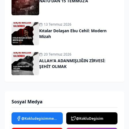
NATO’DAN 15 TEMMUZ’A
13 Temmuz 2026
Kıtalar Dolaşan Ebu Cehil: Modern
Mizah
20 Temmuz 2026
ALLAH'A ADANMIŞLIĞIN ZİRVESİ:
ŞEHİT OLMAK
Sosyal Medya
@Kokludegisimmedya
@KokluDegisim