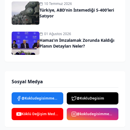
10 Temmuz 2026
Türkiye, ABD’nin İstemediği S-400’leri
Satıyor
01 Ağustos 2026
Hamas’ın İmzalamak Zorunda Kaldığı
Planın Detayları Neler?
Sosyal Medya
@Kokludegisimmedya
@KokluDegisim
Köklü Değişim Medya
@kokludegisimmedya