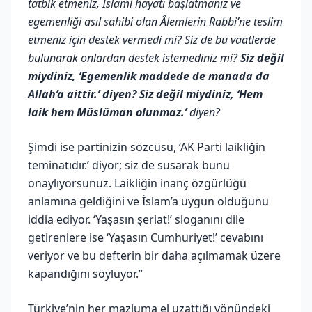
tatbik etmeniz, İslami hayatı başlatmanız ve
egemenliği asıl sahibi olan Âlemlerin Rabbi’ne teslim
etmeniz için destek vermedi mi? Siz de bu vaatlerde
bulunarak onlardan destek istemediniz mi?
Siz değil
miydiniz, ‘Egemenlik maddede de manada da
Allah’a aittir.’ diyen? Siz değil miydiniz, ‘Hem
laik hem Müslüman olunmaz.’
diyen?
Şimdi ise partinizin sözcüsü, ‘AK Parti laikliğin
teminatıdır.’ diyor; siz de susarak bunu
onaylıyorsunuz. Laikliğin inanç özgürlüğü
anlamına geldiğini ve İslam’a uygun olduğunu
iddia ediyor. ‘Yaşasın şeriat!’ sloganını dile
getirenlere ise ‘Yaşasın Cumhuriyet!’ cevabını
veriyor ve bu defterin bir daha açılmamak üzere
kapandığını söylüyor.”
Türkiye’nin her mazluma el uzattığı yönündeki