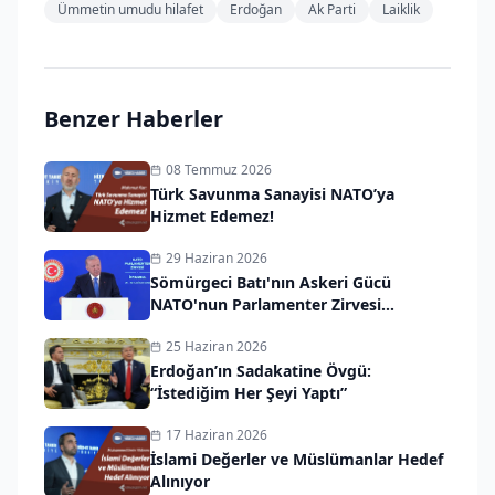
Ümmetin umudu hilafet
Erdoğan
Ak Parti
Laiklik
Benzer Haberler
08 Temmuz 2026
Türk Savunma Sanayisi NATO’ya
Hizmet Edemez!
29 Haziran 2026
Sömürgeci Batı'nın Askeri Gücü
NATO'nun Parlamenter Zirvesi
İstanbul’da Başladı
25 Haziran 2026
Erdoğan’ın Sadakatine Övgü:
“İstediğim Her Şeyi Yaptı”
17 Haziran 2026
İslami Değerler ve Müslümanlar Hedef
Alınıyor