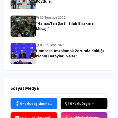
Koydular
30 Temmuz 2026
“Hamas’tan Şartlı Silah Bırakma
Mesajı”
01 Ağustos 2026
Hamas’ın İmzalamak Zorunda Kaldığı
Planın Detayları Neler?
Sosyal Medya
@Kokludegisimmedya
@KokluDegisim
Köklü Değişim Medya
@kokludegisimmedya