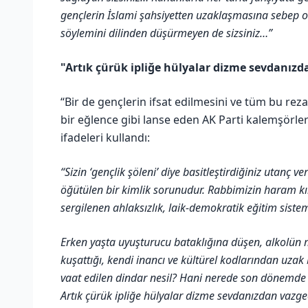
gençlerin İslami şahsiyetten uzaklaşmasına sebep ol
söylemini dilinden düşürmeyen de sizsiniz…”
"Artık çürük ipliğe hülyalar dizme sevdanızd
“Bir de gençlerin ifsat edilmesini ve tüm bu reza
bir eğlence gibi lanse eden AK Parti kalemşörle
ifadeleri kullandı:
“Sizin ‘gençlik şöleni’ diye basitleştirdiğiniz utanç ve
öğütülen bir kimlik sorunudur. Rabbimizin haram k
sergilenen ahlaksızlık, laik-demokratik eğitim siste
Erken yaşta uyuşturucu bataklığına düşen, alkolün m
kuşattığı, kendi inancı ve kültürel kodlarından uzak
vaat edilen dindar nesil? Hani nerede son dönemde ö
Artık çürük ipliğe hülyalar dizme sevdanızdan vazgeç