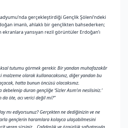
tadyumu’nda gerçekleştirdiği Gençlik Şöleni’ndeki
doğan imanlı, ahlaklı bir gençlikten bahsederken;
 ekranlara yansıyan rezil görüntüler Erdoğan’ı
doksal tutumu görmek gerekir. Bir yandan muhafazakâr
asi malzeme olarak kullanacaksınız, diğer yandan bu
 açacak, hatta bunun öncüsü olacaksınız.
ebelenip duran gençliğe ‘Sizler Asım’ın neslisiniz.’
da öte, acı verici değil mi?”
alay mı ediyorsunuz? Gerçekten ne dediğinizin ve ne
larla gençlerin haramlara kolayca ulaşabilmesini
çit veren sizsiniz… Çağdaşlık ve özgürlük safsatasıyla