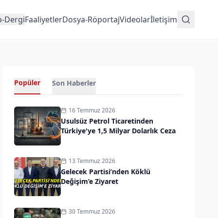
p-Dergi
Faaliyetler
Dosya-Röportaj
Videolar
İletişim
Popüler
Son Haberler
16 Temmuz 2026
Usulsüz Petrol Ticaretinden
Türkiye'ye 1,5 Milyar Dolarlık Ceza
13 Temmuz 2026
Gelecek Partisi’nden Köklü
Değişim’e Ziyaret
30 Temmuz 2026