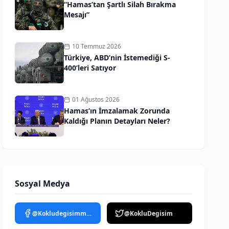
“Hamas’tan Şartlı Silah Bırakma
Mesajı”
10 Temmuz 2026
Türkiye, ABD’nin İstemediği S-
400’leri Satıyor
01 Ağustos 2026
Hamas’ın İmzalamak Zorunda
Kaldığı Planın Detayları Neler?
Sosyal Medya
@Kokludegisimmedya
@KokluDegisim