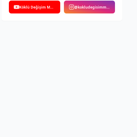
Köklü Değişim Medya
@kokludegisimmedya