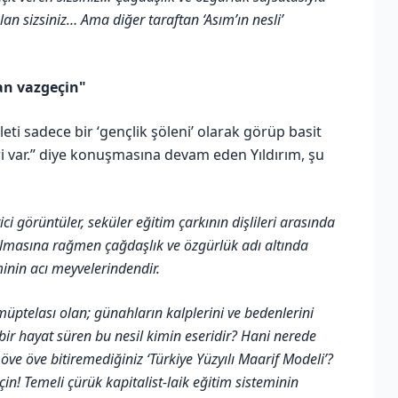
an sizsiniz… Ama diğer taraftan ‘Asım’ın nesli’
an vazgeçin"
leti sadece bir ‘gençlik şöleni’ olarak görüp basit
ri var.” diye konuşmasına devam eden Yıldırım, şu
rici görüntüler, seküler eğitim çarkının dişlileri arasında
ılmasına rağmen çağdaşlık ve özgürlük adı altında
minin acı meyvelerindendir.
üptelası olan; günahların kalplerini ve bedenlerini
 bir hayat süren bu nesil kimin eseridir? Hani nerede
ve öve bitiremediğiniz ‘Türkiye Yüzyılı Maarif Modeli’?
in! Temeli çürük kapitalist-laik eğitim sisteminin