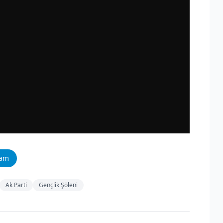
ram
Ak Parti
Gençlik Şöleni