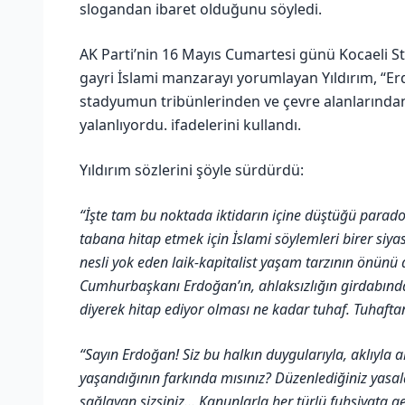
slogandan ibaret olduğunu söyledi.
AK Parti’nin 16 Mayıs Cumartesi günü Kocaeli S
gayri İslami manzarayı yorumlayan Yıldırım, “Er
stadyumun tribünlerinden ve çevre alanlarından
yalanlıyordu. ifadelerini kullandı.
Yıldırım sözlerini şöyle sürdürdü:
“İşte tam bu noktada iktidarın içine düştüğü para
tabana hitap etmek için İslami söylemleri birer siy
nesli yok eden laik-kapitalist yaşam tarzının önünü
Cumhurbaşkanı Erdoğan’ın, ahlaksızlığın girdabında d
diyerek hitap ediyor olması ne kadar tuhaf. Tuhaftan 
“Sayın Erdoğan! Siz bu halkın duygularıyla, aklıyla 
yaşandığının farkında mısınız? Düzenlediğiniz yasa
sağlayan sizsiniz… Kanunlarla her türlü fuhşiyata ge