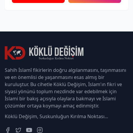
Sahih İslamî fikirlerin doğru algılanmasını, taşınmasını
ve en önemlisi de yaşanmasını esas almış bir
kuruluştur. Bu cihetle Köklü Değişim, İslam'ın fikri ve
siyasi yönünü toplum nezdinde var edebilmek için
İslami bir bakış açısıyla olaylara bakmayı ve İslami
çözümler ortaya koymayı amaç edinmiştir.
Köklü Değişim, Suskunluğun Kırılma Noktası...