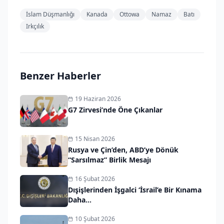
İslam Düşmanlığı
Kanada
Ottowa
Namaz
Batı
Irkçılık
Benzer Haberler
19 Haziran 2026
G7 Zirvesi’nde Öne Çıkanlar
15 Nisan 2026
Rusya ve Çin’den, ABD’ye Dönük
“Sarsılmaz” Birlik Mesajı
16 Şubat 2026
Dışişlerinden İşgalci ‘İsrail’e Bir Kınama
Daha…
10 Şubat 2026