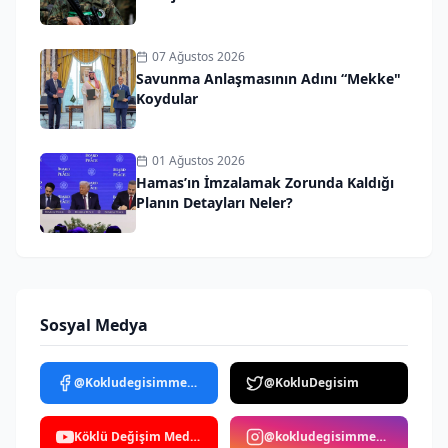
07 Ağustos 2026
Savunma Anlaşmasının Adını “Mekke"
Koydular
01 Ağustos 2026
Hamas’ın İmzalamak Zorunda Kaldığı
Planın Detayları Neler?
Sosyal Medya
@Kokludegisimmedya
@KokluDegisim
Köklü Değişim Medya
@kokludegisimmedya