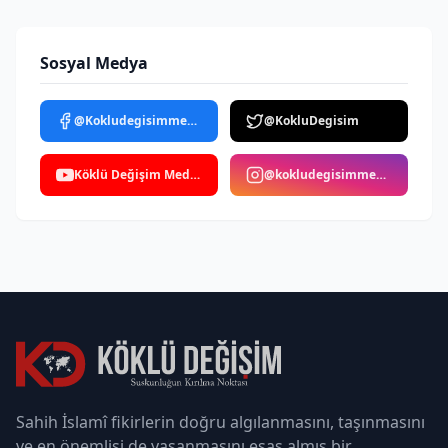
Sosyal Medya
@Kokludegisimmedya
@KokluDegisim
Köklü Değişim Medya
@kokludegisimmedya
Sahih İslamî fikirlerin doğru algılanmasını, taşınmasını
ve en önemlisi de yaşanmasını esas almış bir