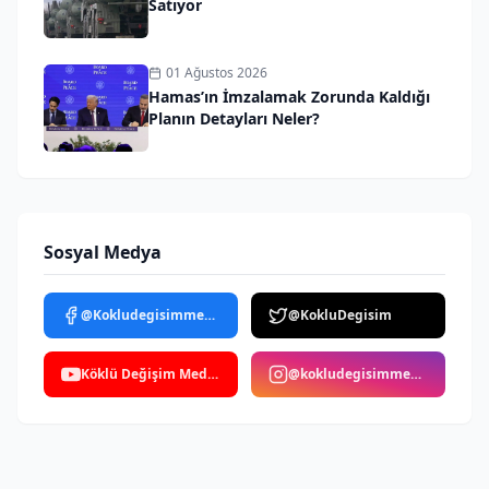
Satıyor
01 Ağustos 2026
Hamas’ın İmzalamak Zorunda Kaldığı
Planın Detayları Neler?
Sosyal Medya
@Kokludegisimmedya
@KokluDegisim
Köklü Değişim Medya
@kokludegisimmedya