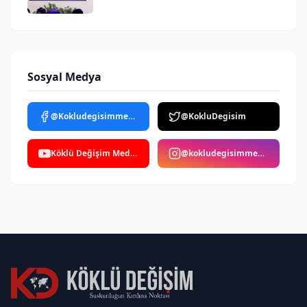
Sosyal Medya
@Kokludegisimmedya
@KokluDegisim
Köklü Değişim Medya
@kokludegisimmedya