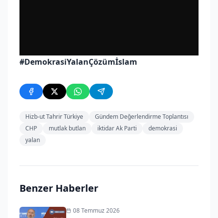
#DemokrasiYalanÇözümİslam
Hizb-ut Tahrir Türkiye
Gündem Değerlendirme Toplantısı
CHP
mutlak butlan
iktidar Ak Parti
demokrasi
yalan
Benzer Haberler
08 Temmuz 2026