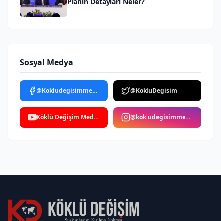
Planın Detayları Neler?
Sosyal Medya
@Kokludegisimmedya
@KokluDegisim
Köklü Değişim Medya
@kokludegisimmedya