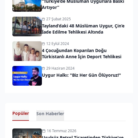
“Türkiye’de Müslüman Uygurlara Baskı
Artıyor”
27 Şubat 2025
Tayland’daki 48 Müslüman Uygur, Çin’e
İade Edilme Tehlikesi Altında
12 Eylül 2024
4 Çocuğundan Koparılan Doğu
Türkistanlı Anne İçin Deport Tehlikesi
29 Haziran 2024
Uygur Halkı: "Biz Her Gün Ölüyoruz!"
Popüler
Son Haberler
16 Temmuz 2026
Usulsüz Petrol Ticaretinden Türkiye'ye