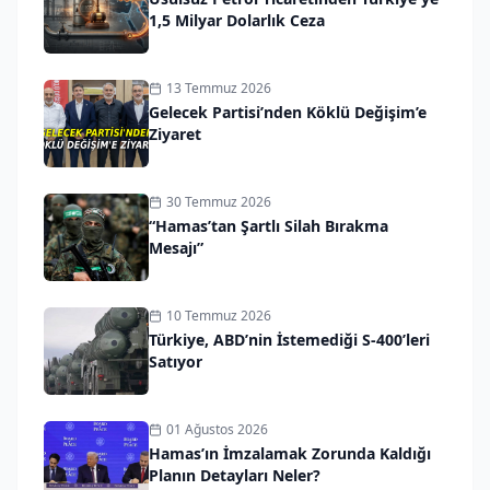
1,5 Milyar Dolarlık Ceza
13 Temmuz 2026
Gelecek Partisi’nden Köklü Değişim’e
Ziyaret
30 Temmuz 2026
“Hamas’tan Şartlı Silah Bırakma
Mesajı”
10 Temmuz 2026
Türkiye, ABD’nin İstemediği S-400’leri
Satıyor
01 Ağustos 2026
Hamas’ın İmzalamak Zorunda Kaldığı
Planın Detayları Neler?