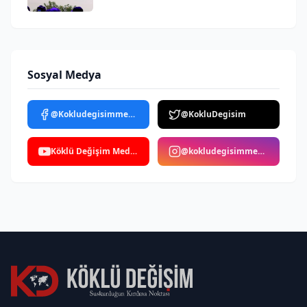
Sosyal Medya
@Kokludegisimmedya
@KokluDegisim
Köklü Değişim Medya
@kokludegisimmedya