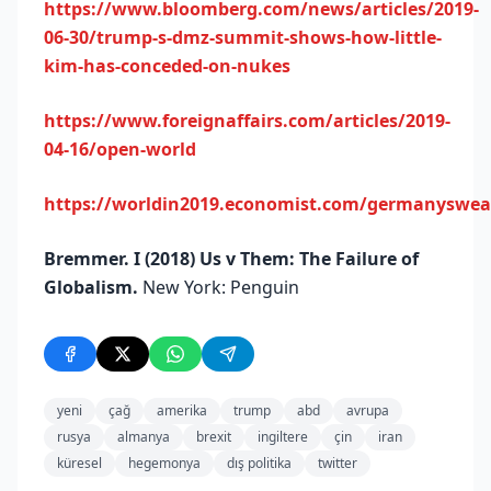
https://www.bloomberg.com/news/articles/2019-
06-30/trump-s-dmz-summit-shows-how-little-
kim-has-conceded-on-nukes
https://www.foreignaffairs.com/articles/2019-
04-16/open-world
https://worldin2019.economist.com/germanyswe
Bremmer. I (2018) Us v Them: The Failure of
Globalism.
New York: Penguin
yeni
çağ
amerika
trump
abd
avrupa
rusya
almanya
brexit
ingiltere
çin
iran
küresel
hegemonya
dış politika
twitter