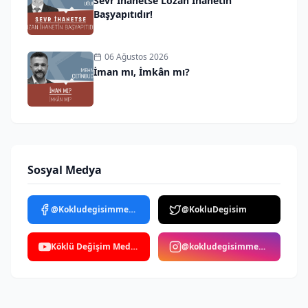
Sevr İhanetse Lozan İhanetin
Başyapıtıdır!
06 Ağustos 2026
İman mı, İmkân mı?
Sosyal Medya
@Kokludegisimmedya
@KokluDegisim
Köklü Değişim Medya
@kokludegisimmedya