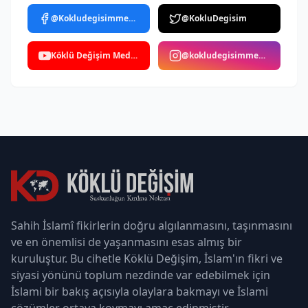
@Kokludegisimmedya
@KokluDegisim
Köklü Değişim Medya
@kokludegisimmedya
Sahih İslamî fikirlerin doğru algılanmasını, taşınmasını
ve en önemlisi de yaşanmasını esas almış bir
kuruluştur. Bu cihetle Köklü Değişim, İslam'ın fikri ve
siyasi yönünü toplum nezdinde var edebilmek için
İslami bir bakış açısıyla olaylara bakmayı ve İslami