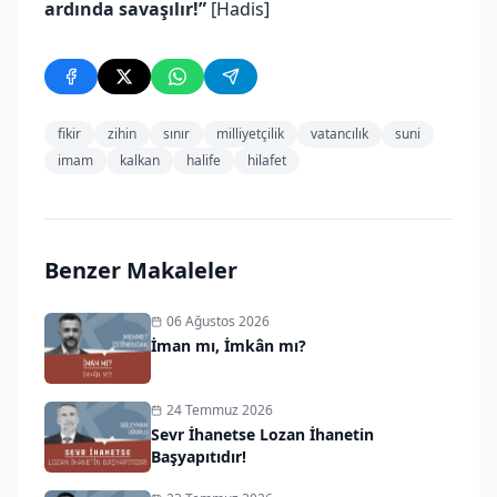
ardında savaşılır!”
[Hadis]
fikir
zihin
sınır
milliyetçilik
vatancılık
suni
imam
kalkan
halife
hilafet
Benzer Makaleler
06 Ağustos 2026
İman mı, İmkân mı?
24 Temmuz 2026
Sevr İhanetse Lozan İhanetin
Başyapıtıdır!