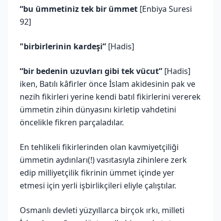
“bu ümmetiniz tek bir ümmet
[Enbiya Suresi
92]
"birbirlerinin kardeşi”
[Hadis]
“bir bedenin uzuvları gibi tek vücut”
[Hadis]
iken, Batılı kâfirler önce İslam akidesinin pak ve
nezih fikirleri yerine kendi batıl fikirlerini vererek
ümmetin zihin dünyasını kirletip vahdetini
öncelikle fikren parçaladılar.
En tehlikeli fikirlerinden olan kavmiyetçiliği
ümmetin aydınları(!) vasıtasıyla zihinlere zerk
edip milliyetçilik fikrinin ümmet içinde yer
etmesi için yerli işbirlikçileri eliyle çalıştılar.
Osmanlı devleti yüzyıllarca birçok ırkı, milleti