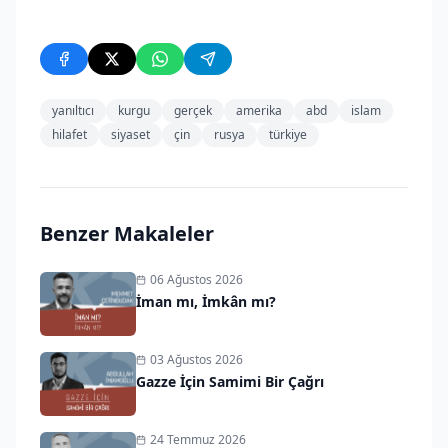
yanıltıcı
kurgu
gerçek
amerika
abd
islam
hilafet
siyaset
çin
rusya
türkiye
Benzer Makaleler
06 Ağustos 2026
İman mı, İmkân mı?
03 Ağustos 2026
Gazze İçin Samimi Bir Çağrı
24 Temmuz 2026