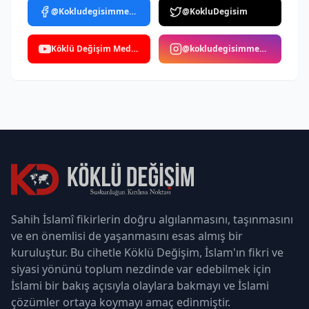
@Kokludegisimmedya
@KokluDegisim
Köklü Değişim Medya
@kokludegisimmedya
Sahih İslamî fikirlerin doğru algılanmasını, taşınmasını
ve en önemlisi de yaşanmasını esas almış bir
kuruluştur. Bu cihetle Köklü Değişim, İslam'ın fikri ve
siyasi yönünü toplum nezdinde var edebilmek için
İslami bir bakış açısıyla olaylara bakmayı ve İslami
çözümler ortaya koymayı amaç edinmiştir.