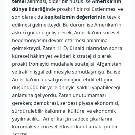
temel
alınması, diğer bir husus ise
Amerika’nın
dünya liderliği
nde proaktif bir rol üstlenmesi ve
son olarak da
kapitalizmin değerlerinin
teşvik
edilmesi gelmekteydi. Bu durum ise Amerikan’ın
askerî gücünü geliştirerek, Amerika’nın küresel
hegemonyasını devam ettirmesi anlamına
gelmekteydi. Zaten 11 Eylül saldırılarından sonra
küresel hâkimiyet ve liderlik stratejisi olarak
proaktif/önleyici müdahale stratejisi, Afganistan
ve Irak’ın işgal edilmesiyle somutlaşmıştı. Bu ise
Amerika’nın ulusal güvenliğini tehdit ettiğini
düşündüğü bir yere önleyici saldırı yapabileceği
anlamına geliyordu. Zaten unutulmaması
gereken; demokrasi, serbest piyasa ekonomisi,
sürdürülebilir kalkınma, kültürel ve ekonomik
yayılmacılık… Amerika için sadece çıkarlarını
korumak ve küresel etkisini kanıtlamak için bir
araçtır.