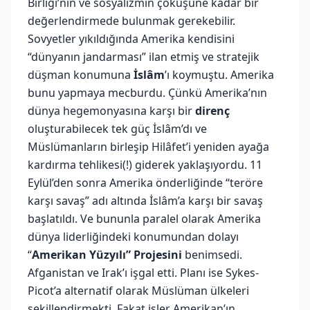
Birliği’nin ve sosyalizmin çöküşüne kadar bir
değerlendirmede bulunmak gerekebilir.
Sovyetler yıkıldığında Amerika kendisini
“dünyanın jandarması” ilan etmiş ve stratejik
düşman konumuna
İslâm
’ı koymuştu. Amerika
bunu yapmaya mecburdu. Çünkü Amerika’nın
dünya hegemonyasına karşı bir
direnç
oluşturabilecek tek güç İslâm’dı ve
Müslümanların birleşip Hilâfet’i yeniden ayağa
kardırma tehlikesi(!) giderek yaklaşıyordu. 11
Eylül’den sonra Amerika önderliğinde “teröre
karşı savaş” adı altında İslâm’a karşı bir savaş
başlatıldı. Ve bununla paralel olarak Amerika
dünya liderliğindeki konumundan dolayı
“
Amerikan Yüzyılı” Projesini
benimsedi.
Afganistan ve Irak’ı işgal etti. Planı ise Sykes-
Picot’a alternatif olarak Müslüman ülkeleri
şekillendirmekti. Fakat işler Amerikan’ın